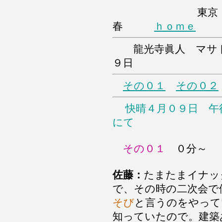
東京
春
ｈｏｍｅ
龍光寺眞人 マサ
９日
その０１
その０２
快晴４月０９日 午
にて
その０１
０分～
佐藤：
たまたまイナッ
で、その時の二次会で
そび
と言うのをやって
知っていたので。建築