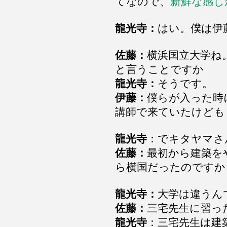
てなので、
新鮮な感じ
龍光寺：
はい。僕は伊
佐藤：
横浜国立大学ね
と言うことですか
龍光寺：
そうです。
伊藤：
僕らが入った時
講師で来ていたけども
龍光寺
：でキタヤマさ
佐藤：
最初から建築を
ら横国だったのですか
龍光寺：
大学は違うん
佐藤：
三宅先生に習っ
龍光寺
：三宅先生は建