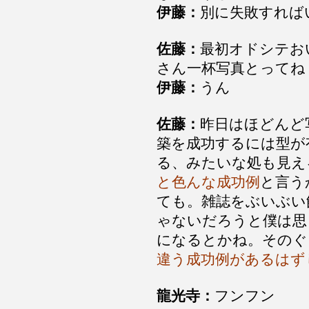
伊藤：
別に失敗すれば
佐藤：
最初オドシテお
さん一杯写真とってね
伊藤：
うん
佐藤：
昨日はほどんど
築を成功するには型が
る、みたいな処も見え
と色んな成功例
と言う
ても。雑誌をぶいぶい
ゃないだろうと僕は思
になるとかね。そのぐ
違う成功例があるはず
龍光寺：
フンフン