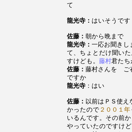
て
龍光寺：
はいそうです
佐藤：
朝から晩まで
龍光寺：
一応お聞きし
て、ちょとだけ聞いた
すけども。
藤村
君たち
佐藤：
藤村さんを ご
ですか
龍光寺
：はい
佐藤：
以前はＰＳ使え
かったので
２００１年
いるんです。その前か
やっていたのですけど