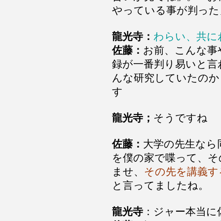
やっている事が判った
龍光寺：
わらい、共に
佐藤：
お前、こんな事
録が一番判り易いと言
んな研究していたのか
す
龍光寺；
そうですね
佐藤：
大学の先生なら
を僕の家で喋って、そ
ませ、
その先を講義す
と言ってましたね。
龍光寺
：ジャー本当に