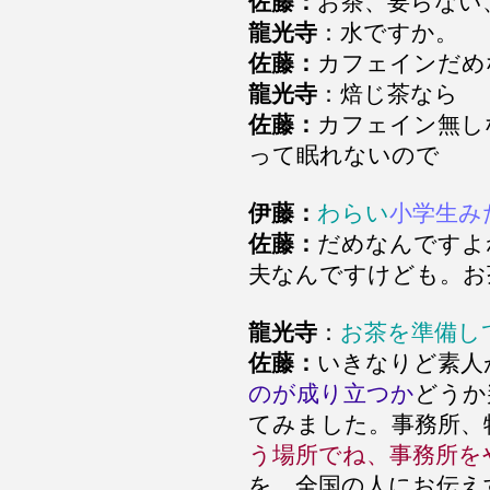
佐藤：
お茶、要らない
龍光寺
：水ですか。
佐藤：
カフェインだめ
龍光寺
：焙じ茶なら
佐藤：
カフェイン無し
って眠れないので
伊藤：
わらい
小学生み
佐藤：
だめなんですよ
夫なんですけども。お
龍光寺
：
お茶を準備し
佐藤：
いきなりど素人
のが成り立つか
どうか
てみました。事務所、
う場所でね、事務所を
を。全国の人にお伝え