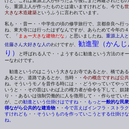
けど、これは重源上人が作ったより後にまた再建されたもの
ら、重源上人が作ったものとは違いますけれども、今でも
世
大きな木造建築
というふうに言われています。
私も・・昔ー・・中学生の頃の修学旅行で、京都奈良へ行っ
ね、東大寺には行ったはずなんですが、あらためて今年の４
て、「
まぁー大きな建物だな
」と思いましたね。
重源上人と
勧進聖（かんじ
佐藤さん大好きな人の
わけですが、
り）
と呼ばれる人で・・ようするに勧進という方法のオ
ーなわけです。
勧進というのはこういう大きなお寺であるとか、橋である
あるとか、道路であるとか、当時・・
今の概念ですれば公共
ね。そういうモノを昔作る時には・・どうやっていてやって
いうと・・その昔はいわば上の権力者が命令を下して、奴隷
り・・あるいは強制労働的に人を徴用して・・作らせていた
が、この
勧進という仕掛けはですね・・もっと
一般的な民衆
得ながら公共的な建造物・
・今で言えばインフラ・ストラク
すけれども・・そういうものを作っていこうとする仕掛けな
ね。