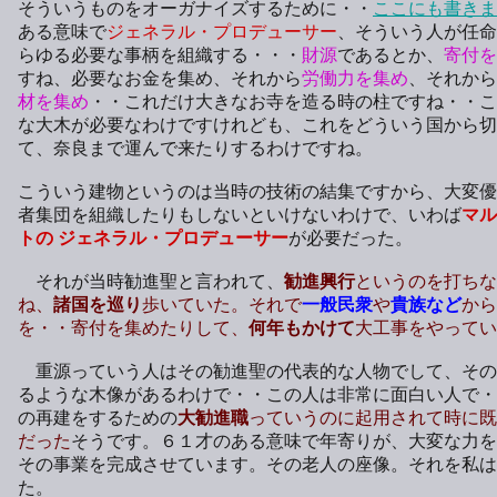
そういうものをオーガナイズするために・・
ここにも書きま
ある意味で
ジェネラル・プロデューサー
、そういう人が任命
らゆる必要な事柄を組織する・・・
財源
であるとか、
寄付を
すね、必要なお金を集め、それから
労働力を集め
、それから
材を集め
・・これだけ大きなお寺を造る時の柱ですね・・こ
な大木が必要なわけですけれども、これをどういう国から切
て、奈良まで運んで来たりするわけですね。
こういう建物というのは当時の技術の結集ですから、大変優
者集団を組織したりもしないといけないわけで、いわば
マル
トの ジェネラル・プロデューサー
が必要だった。
それが当時勧進聖と言われて、
勧進興行
というのを打ちな
ね、
諸国を巡り
歩いていた。それで
一般民衆
や
貴族など
から
を・・寄付を集めたりして、
何年もかけて
大工事をやってい
重源っていう人はその勧進聖の代表的な人物でして、その
るような木像があるわけで・・この人は非常に面白い人で・
の再建をするための
大勧進職
っていうのに起用されて時に既
だった
そうです。６１才のある意味で年寄りが、大変な力を
その事業を完成させています。その老人の座像。それを私は
た。