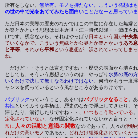
所有をしない。
無所有。モノを持たない。こういう発想はも
の世の中で光をあててみたら面白い
ことだなーと思っていま
ただ日本の実際の歴史のなかではこの中世に存在した無縁と
か楽とかという思想は日本近世・江戸時代以降・・滅ぼされ
けです。残念ながら。それはやっぱり
日本という国が
中央集
ていくなかで、こういう無縁とか公界とか楽とかいう
ある意
と平等
、それから
平和
という思想が、潰されていってしまっ
ね
。
だけど・・そうとは言えですね・・歴史の表面から潰され
としても、そういう思想というのは、やっぱり
水脈の底の方
いくわけで決して無くなるわけではない
。何時かもう一度浮
ャンスを伺っているという風なところがあるわけです。
パブリック
っていうこと、あるいは
パブリックなること
。あ
共性
というふうな事柄は、歴史のなかで浮上してきたり、そ
滞したり、潜行したりですね・・、
いつもこう動いている
。
定化されていない
。なぜ固定化されていないかと言うと・・
人々の活動
と
意識
の
関数
常に
なのであって、人々の
活動
れだけの高いモノ
であるか、
どれだけ組織化されていくか
っ