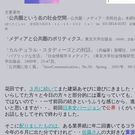
主要著作：
公共圏という名の社会空間
『
―公共圏・メディア・市民社会』木鐸社
03-3814-4195
(ぼくたくしゃ） 文京区小石川５－１１－１５－３０２ ｔｅｌ・fax
定価
税
メディアと公共圏のポリティクス
『
』東京大学出版会
、1999年。定
カルチュラル・スタディーズとの対話
『
』（共編著）新曜社、19
「パブリックな生活」『社会情報学 II メディア』（東京大学社会情報研
学出版会、1999年、25-47頁。
「公共圏に吹く風」『InterCommunication』No.36、Spring 、2001年、98-
花田です。
３月に続いて
また建築あそびに遊びにきました・
いらしてた方々と今日の方々と部分的には重なっていても、
ではないので・・一寸前回の続きというふうな感じから、進
いと思いますが・・。前回
日本史バージョン
で
公界
（くがい
お話しをしてそれで終わりました。
そこに
配りましたものは
、ある業界紙に年二回書いてるコラ
今年の６月に出た分ですけれど・・
佐藤さん
の大好きな
重源