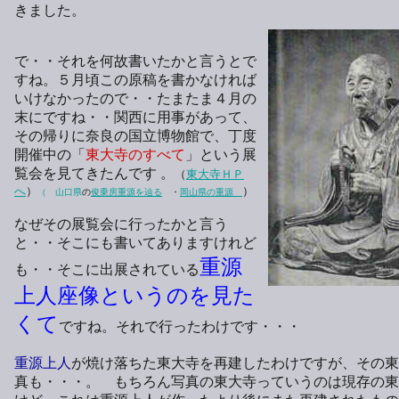
きました。
で・・それを何故書いたかと言うとで
すね。５月頃この原稿を書かなければ
いけなかったので・・たまたま４月の
末にですね・・関西に用事があって、
その帰りに奈良の国立博物館で、丁度
開催中の「
東大寺のすべて
」という展
覧会を見てきたんです 。
（
東大寺ＨＰ
へ
）
）
（ 山口県
の
俊乗房重源を辿る
・
岡山県の重源
なぜその展覧会に行ったかと言う
と・・そこにも書いてありますけれど
重源
も・・そこに出展されている
上人座像というのを見た
くて
ですね。それで行ったわけです・・・
重源上人
が焼け落ちた東大寺を再建したわけですが、その東
真も・・・。 もちろん写真の東大寺っていうのは現存の東