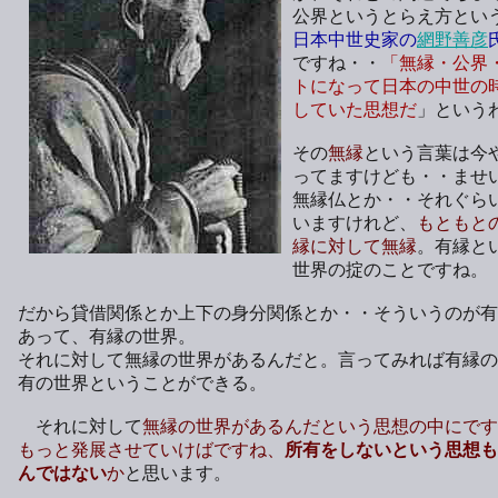
公界というとらえ方とい
日本中世史家の
網野善彦
ですね・・
「無縁・公界
トになって日本の中世の
していた思想だ
」という
その
無縁
という言葉は今
ってますけども・・ませ
無縁仏とか・・それぐら
いますけれど、
もともと
縁に対して無縁
。有縁と
世界の掟のことですね。
だから貸借関係とか上下の身分関係とか・・そういうのが有
あって、有縁の世界。
それに対して無縁の世界があるんだと。言ってみれば有縁の
有の世界ということができる。
それに対して
無縁の世界があるんだという思想の中にです
もっと発展させていけばですね、
所有をしないという思想も
んではない
か
と思います。