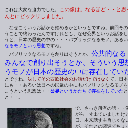
この像は。なるほど・・と思
これは大変な迫力でした。
んとにビックリしました。
なぜこういうお話から始めるかというとですね。前回その
うことで終わったんですけれども、なぜ公界というお話をし
うと、日本の歴史の中の・・・パブリックなるモノ。あるい
なるモノという思想
ですね。
公共的なる
パブリックなるモノを創り出そうとか、
みんなで創り出そうとか、そういう思
うモノが日本の歴史の中に存在してい
とですね。
決してその西欧社会のお話だけではなく
て、日本
にも・・あるいは日本の民衆の中にもパブリックなるモノを
こうという思想は・・
公界
というかたちで存在をしていた
と
と・・。
で、さっき所有の話・・
がら一寸出ていましたけ
日、本来話す主旨じゃな
が、それとの関連でちょ