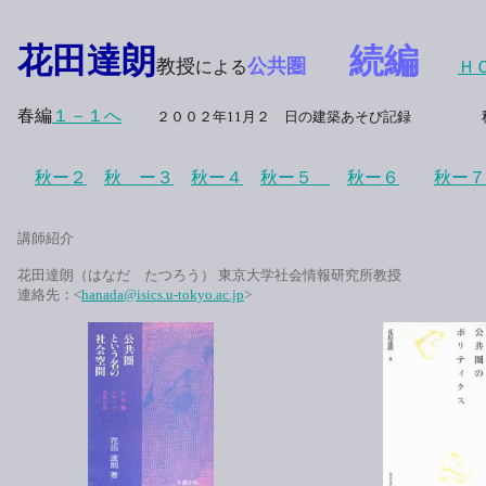
花田達朗
続編
教授
公共圏
による
Ｈ
春編
１－１へ
２００２年11月２ 日の建築あそび記録
秋ー２
秋 ー３
秋ー４
秋ー５
秋ー６
秋ー７
講師紹介
花田達朗（はなだ たつろう） 東京大学社会情報研究所教授
連絡先：<
hanada@isics.u-tokyo.ac.jp
>