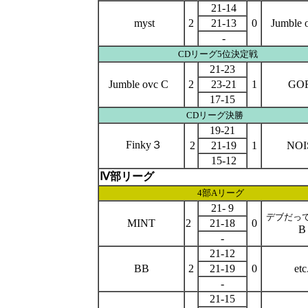
21-14
myst
2
21-13
0
Jumble 
-
CD
リーグ
5位決定戦
21-23
Jumble ovc C
2
23-21
1
GO
17-15
CD
リー
グ決勝
19-21
Finky３
2
21-19
1
NOI
15-12
Ⅳ部リーグ
4部Aリーグ
21- 9
デブだっ
MINT
2
21-18
0
B
-
21-12
BB
2
21-19
0
etc
-
21-15