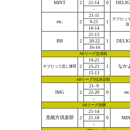
MINT
2
21-14
0
DELI
-
21-11
デブだっ
etc.
2
9-21
1
B
16-14
21-13
BB
2
20-22
1
DELI
16-14
ABリーグ交流戦
19-21
B
なか
2
25-23
1
デブだって恋し隊
15-13
AB
リーグ
5位決定戦
21- 9
IMG
2
22-20
0
etc
-
AB
リーグ
決勝
21-14
見能方倶楽部
2
21-18
0
MI
-