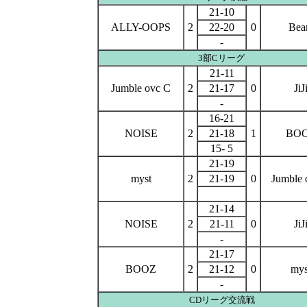
21-10
ALLY-OOPS
2
22-20
0
Bea
-
3部Cリーグ
21-11
Jumble ovc C
2
21-17
0
JiJ
-
16-21
NOISE
2
21-18
1
BO
15- 5
21-19
myst
2
21-19
0
Jumble 
21-14
NOISE
2
21-11
0
JiJ
-
21-17
BOOZ
2
21-12
0
mys
-
CDリーグ交流戦