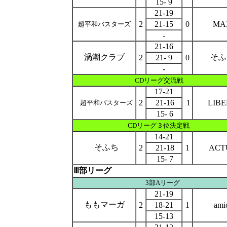
15- 9
21-19
2
21-15
0
MA
超平和バスターズ
-
21-16
渦潮クラブ
そふ
2
21- 9
0
-
CDリーグ交流戦
17-21
2
21-16
1
LIB
超平和バスターズ
15- 6
CDリーグ
３位決定戦
14-21
そふち
2
21-18
1
ACT
15- 7
Ⅲ部リーグ
3部Aリーグ
21-19
ももマーガ
2
18-21
1
ami
15-13