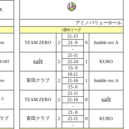
X
アミノバリューホール
2部Bリーグ
21-15
ive
TEAM ZERO
2
21- 8
0
Jumble ovc A
-
21-11
salt
2
22-24
1
KURO
HEART
15- 9
19-21
富田クラブ
ive
2
21-16
1
Jumble ovc A
15- 6
21-11
salt
３
TEAM ZERO
2
21-16
0
y
-
21- 8
ラブ
富田クラブ
2
21-11
0
KURO
-