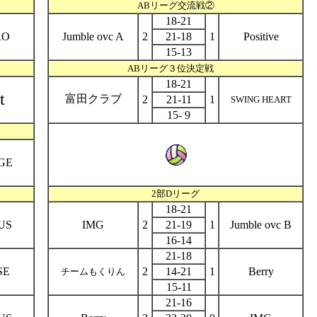
ABリーグ交流戦②
18-21
RO
Jumble ovc A
2
21-18
1
Positive
15-13
ABリーグ３位決定戦
18-21
t
富田クラブ
2
21-11
1
SWING HEART
15- 9
GE
2部Dリーグ
18-21
US
IMG
2
21-19
1
Jumble ovc B
16-14
21-18
SE
2
14-21
1
Berry
チームもくりん
15-11
21-16