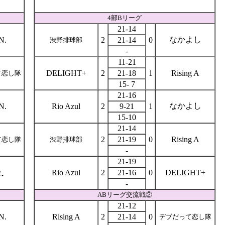
4部Bリーグ
21-14
なかよし
N.
2
21-14
0
渋野排球部
-
11-21
DELIGHT+
2
21-18
1
Rising A
て恋し隊
15- 7
21-16
なかよし
N.
Rio Azul
2
9-21
1
15-10
21-14
2
21-19
0
Rising A
て恋し隊
渋野排球部
-
21-19
.
Rio Azul
2
21-16
0
DELIGHT+
-
ABリーグ交流戦②
21-12
N.
Rising A
2
21-14
0
デブだって恋し隊