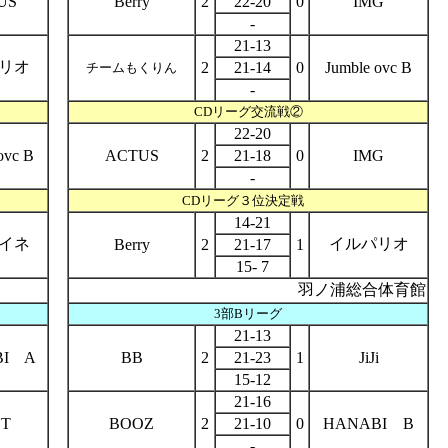
US
Berry
2
22-20
0
IMG
-
21-13
リオ
2
21-14
0
Jumble ovc B
チームもくりん
-
CDリーグ
交流戦②
22-20
ovc B
ACTUS
2
21-18
0
IMG
-
CDリーグ３位決定戦
14-21
イネ
イルパリオ
Berry
2
21-17
1
15- 7
羽ノ浦総合体育館
3部Bリーグ
21-13
BI A
BB
2
21-23
1
JiJi
15-12
21-16
NT
BOOZ
2
21-10
0
HANABI B
-