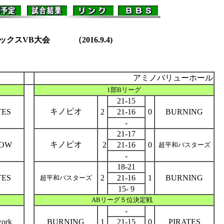
ックスVB大会 （2016.9.4)
アミノバリューホール
1部Bリーグ
21-15
キノピオ
TES
2
21-16
0
BURNING
-
21-17
キノピオ
LOW
2
21-16
0
超平和バスターズ
-
18-21
TES
2
21-16
1
BURNING
超平和バスターズ
15- 9
ABリーグ５位決定戦
-
work
BURNING
1
21-15
0
PIRATES