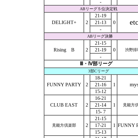
-
ABリーグ５位決定戦
21-19
etc
DELIGHT+
2
21-13
0
-
ABリーグ決勝
21-15
Rising B
2
21-19
0
渋野排
-
Ⅲ・Ⅳ部リーグ
3部Cリーグ
18-21
mys
FUNNY PARTY
2
21-16
1
15-12
16-21
CLUB EAST
2
21-14
1
見能方
15- 7
21-15
2
17-21
1
FUNNY 
見能方倶楽部
15-13