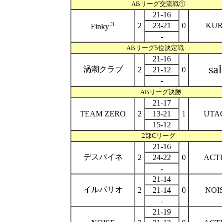
ABリーグ交流戦①
21-16
３
2
23-21
0
KU
Finky
-
ABリーグ5位決定戦
21-16
sal
渦潮クラブ
2
21-12
0
-
ABリーグ決勝
21-17
TEAM ZERO
2
13-21
1
UTA
15-12
2部Cリーグ
21-16
デスパイネ
2
24-22
0
ACT
-
21-14
イルパリオ
2
21-14
0
NOI
-
21-19