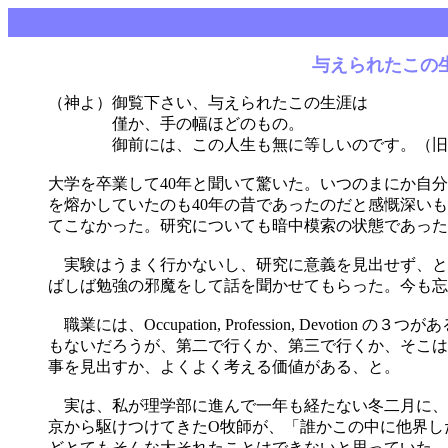
与えら
（神よ）御覧下さい、与えられたこの生涯は
僅か、手の幅ほどのもの。
御前には、この人生も無に等しいのです。（旧約
大学を卒業して40年と聞いて驚いた。いつのまにか自
を熔かしていたのも40年の昔であったのだと感慨深い
てこなかった。研究についても暗中模索の状態であった
実験はうまく行かないし、研究に意義を見出せず、と
ばしば勉強の邪魔をして話を聞かせてもらった。今も
職業には、Occupation, Profession, Dev
もないだろうが、第二で行くか、第三で行くか、そこは
事を見出すか、よくよく考える価値がある、と。
実は、私が理学部に進んで一年も経たない冬二月に、
京から駆けつけてきたO牧師が、「誰かこの中に他界し
どとてもそんな大それたことはできないと思っていた。