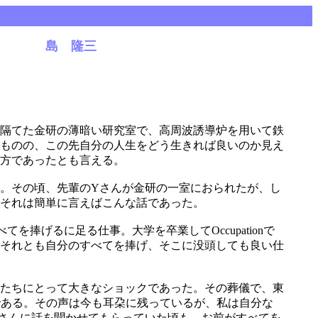
島 隆三
を隔てた金研の薄暗い研究室で、高周波誘導炉を用いて鉄
だものの、この先自分の人生をどう生きれば良いのか見え
方であったとも言える。
。その頃、先輩のYさんが金研の一室におられたが、し
。それは簡単に言えばこんな話であった。
のすべてを捧げるに足る仕事。大学を卒業してOccupationで
それとも自分のすべてを捧げ、そこに没頭しても良い仕
たちにとって大きなショックであった。その葬儀で、東
である。その声は今も耳朶に残っているが、私は自分な
さんに話を聞かせてもらっていた頃も、お前がすべてを