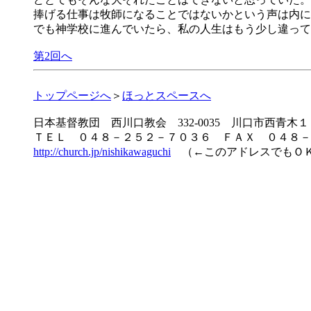
捧げる仕事は牧師になることではないかという声は内に
でも神学校に進んでいたら、私の人生はもう少し違って
第2回へ
トップページへ
＞
ほっとスペースへ
日本基督教団 西川口教会 332-0035 川口市西青木
ＴＥＬ ０４８－２５２－７０３６ ＦＡＸ ０４８－
http://church.jp/nishikawaguchi
（←このアドレスでもＯ