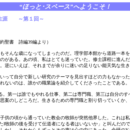
“ほっと･スペース”へようこそ！
れたこの生涯 ～第１回～ 
聖書 詩編39編より）
分もそんな歳になってしまったのだ。理学部本館から道路一本
ものがある。あの頃、私はとても迷っていた。修士課程に進ん
。逆にいえば、それまでが余りに迷いの足りない能天気な生き
いって自分で新しい研究のテーマを見出すほどの力もなかった
忘れないのは、誰かの職業論を紹介してくださったことである
otion の３つがある。第一は誰でもやれる仕事、第二は専門職、第三は自分
思案のしどころだ。生きるための専門職と割り切っていくか、
子供の頃から通っていた教会の牧師が突然他界した。これは私
たI牧師の後を受けて伝道者になる者はいないか」と叫んだの
しかし、それからもずっとその声は心の中にあった。金研のY