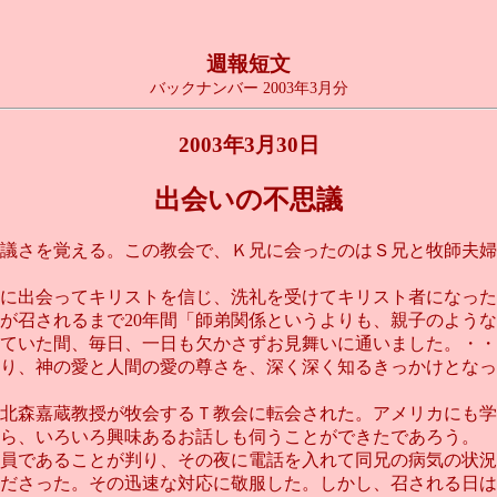
週報短文
バックナンバー 2003年3月分
2003年3月30日
出会いの不思議
議さを覚える。この教会で、Ｋ兄に会ったのはＳ兄と牧師夫婦
に出会ってキリストを信じ、洗礼を受けてキリスト者になった
が召されるまで20年間「師弟関係というよりも、親子のよう
ていた間、毎日、一日も欠かさずお見舞いに通いました。・・
り、神の愛と人間の愛の尊さを、深く深く知るきっかけとなった
北森嘉蔵教授が牧会するＴ教会に転会された。アメリカにも学
ら、いろいろ興味あるお話しも伺うことができたであろう。
員であることが判り、その夜に電話を入れて同兄の病気の状況
ださった。その迅速な対応に敬服した。しかし、召される日は