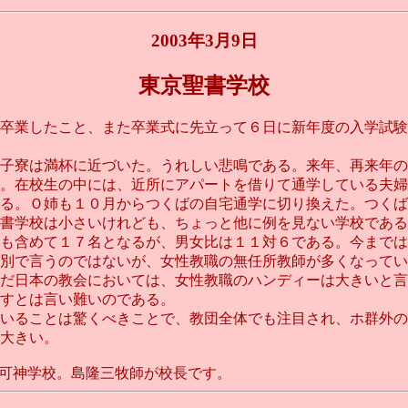
2003年3月9日
東京聖書学校
卒業したこと、また卒業式に先立って６日に新年度の入学試験
子寮は満杯に近づいた。うれしい悲鳴である。来年、再来年の
。在校生の中には、近所にアパートを借りて通学している夫婦
る。Ｏ姉も１０月からつくばの自宅通学に切り換えた。つくば
書学校は小さいけれども、ちょっと他に例を見ない学校である
も含めて１７名となるが、男女比は１１対６である。今までは
別で言うのではないが、女性教職の無任所教師が多くなってい
だ日本の教会においては、女性教職のハンディーは大きいと言
すとは言い難いのである。
いることは驚くべきことで、教団全体でも注目され、ホ群外の
大きい。
認可神学校。島隆三牧師が校長です。