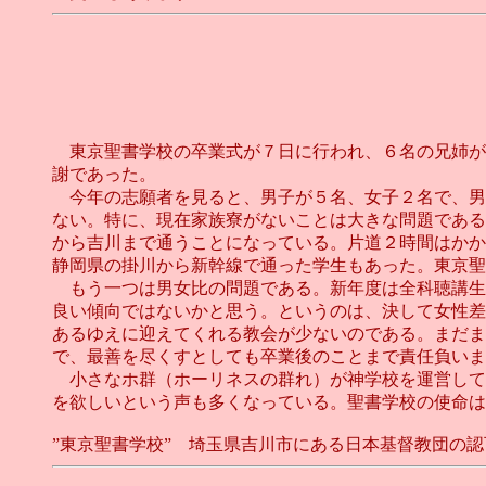
東京聖書学校の卒業式が７日に行われ、６名の兄姉が
謝であった。
今年の志願者を見ると、男子が５名、女子２名で、男
ない。特に、現在家族寮がないことは大きな問題である
から吉川まで通うことになっている。片道２時間はかか
静岡県の掛川から新幹線で通った学生もあった。東京聖
もう一つは男女比の問題である。新年度は全科聴講生
良い傾向ではないかと思う。というのは、決して女性差
あるゆえに迎えてくれる教会が少ないのである。まだま
で、最善を尽くすとしても卒業後のことまで責任負いま
小さなホ群（ホーリネスの群れ）が神学校を運営して
を欲しいという声も多くなっている。聖書学校の使命は
”東京聖書学校” 埼玉県吉川市にある日本基督教団の