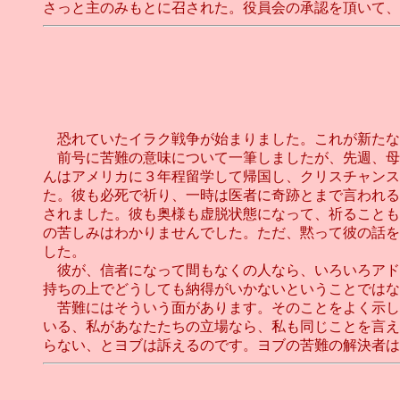
さっと主のみもとに召された。役員会の承認を頂いて、
恐れていたイラク戦争が始まりました。これが新たな
前号に苦難の意味について一筆しましたが、先週、母
んはアメリカに３年程留学して帰国し、クリスチャンス
た。彼も必死で祈り、一時は医者に奇跡とまで言われる
されました。彼も奥様も虚脱状態になって、祈ることも
の苦しみはわかりませんでした。ただ、黙って彼の話を
した。
彼が、信者になって間もなくの人なら、いろいろアド
持ちの上でどうしても納得がいかないということではな
苦難にはそういう面があります。そのことをよく示し
いる、私があなたたちの立場なら、私も同じことを言え
らない、とヨブは訴えるのです。ヨブの苦難の解決者は