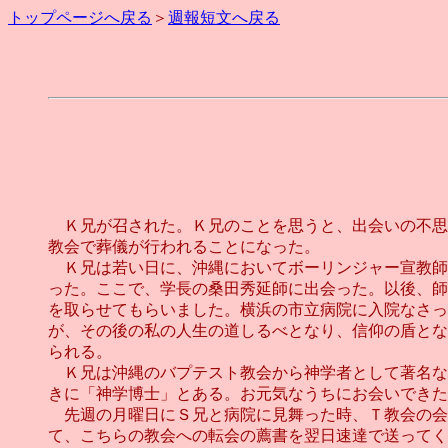
トップページへ戻る
＞
週報短文へ戻る
Ｋ兄が召された。Ｋ兄のことを思うと、出会いの不思
教会で葬儀が行われることになった。
Ｋ兄は若い日に、沖縄においてボーリンジャー宣教師
った。ここで、学長の桑田秀延師に出会った。以後、師
を取らせてもらいました。横浜の市立病院に入院なさっ
が、その後の私の人生の道しるべとなり、信仰の盾とな
られる。
Ｋ兄は沖縄のバプテスト教会から神学者として著名な
きに「神学博士」とある。お元気なうちにお会いできた
先週の月曜日にＳ兄と病院に見舞った時、Ｔ教会の会
て、こちらの教会への転会の薦書を翌日速達で送ってく