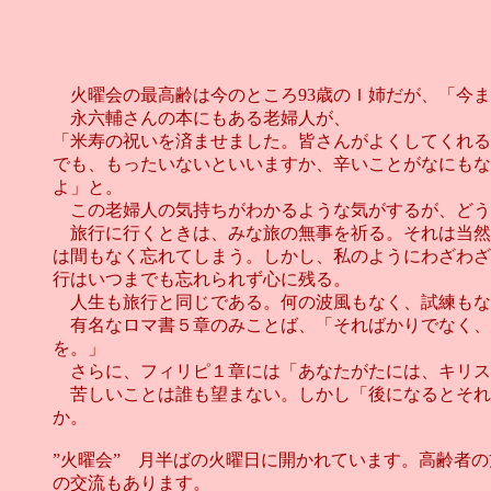
火曜会の最高齢は今のところ93歳のＩ姉だが、「今ま
永六輔さんの本にもある老婦人が、
「米寿の祝いを済ませました。皆さんがよくしてくれる
でも、もったいないといいますか、辛いことがなにもな
よ」と。
この老婦人の気持ちがわかるような気がするが、どう
旅行に行くときは、みな旅の無事を祈る。それは当然
は間もなく忘れてしまう。しかし、私のようにわざわざ
行はいつまでも忘れられず心に残る。
人生も旅行と同じである。何の波風もなく、試練もな
有名なロマ書５章のみことば、「そればかりでなく、
を。」
さらに、フィリピ１章には「あなたがたには、キリス
苦しいことは誰も望まない。しかし「後になるとそれ
か。
”火曜会” 月半ばの火曜日に開かれています。高齢者
の交流もあります。