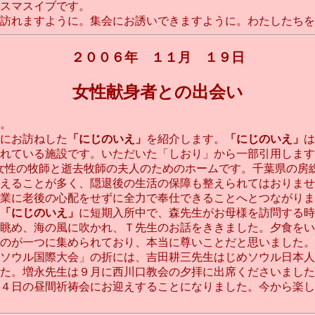
スマスイブです。
訪れますように。集会にお誘いできますように。わたしたちを
２００６年 １１月 １９日
女性献身者との出会い
。
にお訪ねした
「にじのいえ」
を紹介します。
「にじのいえ」
は
れている施設です。いただいた「しおり」から一部引用します
女性の牧師と逝去牧師の夫人のためのホームです。千葉県の房
えることが多く、隠退後の生活の保障も整えられてはおりませ
業に老後の心配をせずに全力で奉仕できることへとつながります
「にじのいえ」
に短期入所中で、森先生がお母様を訪問する時
眺め、海の風に吹かれ、Ｔ先生のお話をききました。夕食をい
のが一つに集められており、本当に尊いことだと思いました。
ソウル国際大会」の折には、吉田耕三先生はじめソウル日本人
た。増永先生は９月に西川口教会の夕拝に出席くださいました
４日の昼間祈祷会にお迎えすることになりました。今から楽し