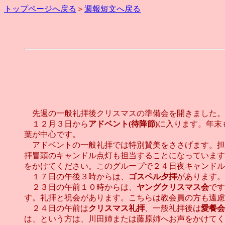
トップページへ戻る
＞
週報短文へ戻る
先週の一般礼拝後クリスマスの準備会を開きました。
１２月３日から
アドベント(待降節)
に入ります。年末
葉が中心です。
アドベントの一般礼拝では特別賛美をささげます。担
拝冒頭のキャンドル点灯も担当することになっています
をかけてください。このグループで２４日夜キャンドル
１７日の午後３時からは、
ゴスペル夕拝
があります
２３日の午前１０時からは、
ヤングクリスマス会
です
す。礼拝と祝会があります。こちらは教会員の方も遠慮
２４日の午前は
クリスマス礼拝
、一般礼拝後は
愛餐会
は、という方は、川田姉または藤原姉へお声をかけてく