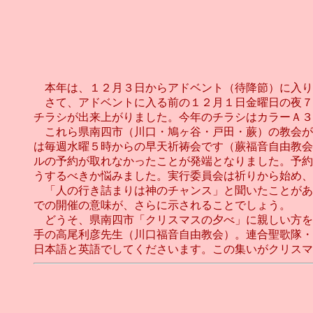
本年は、１２月３日からアドベント（待降節）に入り
さて、アドベントに入る前の１２月１日金曜日の夜７
チラシが出来上がりました。今年のチラシはカラーＡ３
これら県南四市（川口・鳩ヶ谷・戸田・蕨）の教会が
は毎週水曜５時からの早天祈祷会です（蕨福音自由教会
ルの予約が取れなかったことが発端となりました。予約
うするべきか悩みました。実行委員会は祈りから始め、
「人の行き詰まりは神のチャンス」と聞いたことがあ
での開催の意味が、さらに示されることでしょう。
どうそ、県南四市「クリスマスの夕べ」に親しい方を
手の高尾利彦先生（川口福音自由教会）。連合聖歌隊・
日本語と英語でしてくださいます。この集いがクリスマ