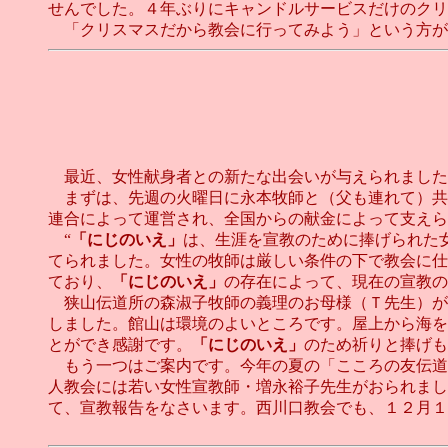
せんでした。４年ぶりにキャンドルサービスだけのクリ
「クリスマスだから教会に行ってみよう」という方が
最近、女性献身者との新たな出会いが与えられました
まずは、先週の火曜日に永本牧師と（父も連れて）共
連合によって運営され、全国からの献金によって支えら
“
「にじのいえ」
は、生涯を宣教のために捧げられた
てられました。女性の牧師は厳しい条件の下で教会に仕
ており、
「にじのいえ」
の存在によって、現在の宣教の
狭山伝道所の森淑子牧師の義理のお母様（Ｔ先生）が
しました。館山は環境のよいところです。屋上から海を
とができ感謝です。
「にじのいえ」
のため祈りと捧げも
もう一つはご案内です。今年の夏の「こころの友伝道
人教会には若い女性宣教師・増永裕子先生がおられまし
て、宣教報告をなさいます。西川口教会でも、１２月１