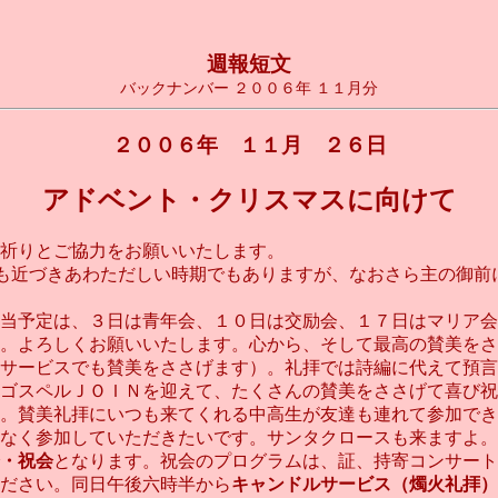
週報短文
バックナンバー ２００６年 １１月分
２００６年 １１月 ２６日
アドベント・クリスマスに向けて
祈りとご協力をお願いいたします。
も近づきあわただしい時期でもありますが、なおさら主の御前
当予定は、３日は青年会、１０日は交励会、１７日はマリア会
。よろしくお願いいたします。心から、そして最高の賛美をさ
サービスでも賛美をささげます）。礼拝では詩編に代えて預言
。ゴスペルＪＯＩＮを迎えて、たくさんの賛美をささげて喜び祝
。賛美礼拝にいつも来てくれる中高生が友達も連れて参加でき
なく参加していただきたいです。サンタクロースも来ますよ。
・祝会
となります。祝会のプログラムは、証、持寄コンサート
ださい。同日午後六時半から
キャンドルサービス（燭火礼拝）