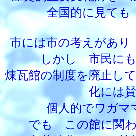
全国的に見ても
市には市の考えがあり
しかし 市民に
煉瓦館の制度を廃止し
化には
個人的でワガマ
でも この館に関