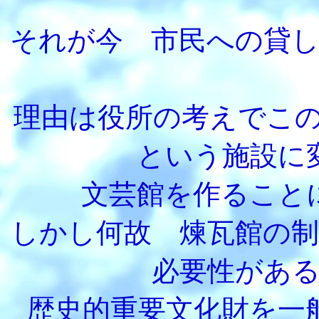
それが今 市民への貸
理由は役所の考えでこ
という施設に
文芸館を作ること
しかし何故 煉瓦館の
必要性があ
歴史的重要文化財を一