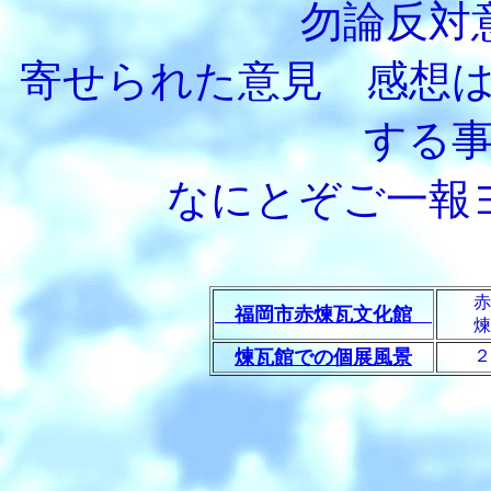
勿論反対
寄せられた意見 感想
する
なにとぞご一報
赤煉
福岡市赤煉瓦文化館
煉瓦
煉瓦館での個展風景
２０