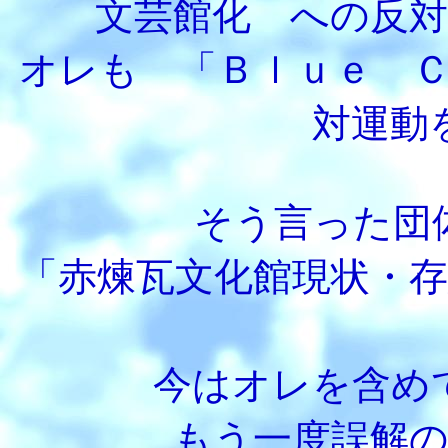
文芸館化 への反
オレも 「Ｂｌｕｅ 
対運動
そう言った団
「赤煉瓦文化館現状・
今はオレを含め
もう一度誤解