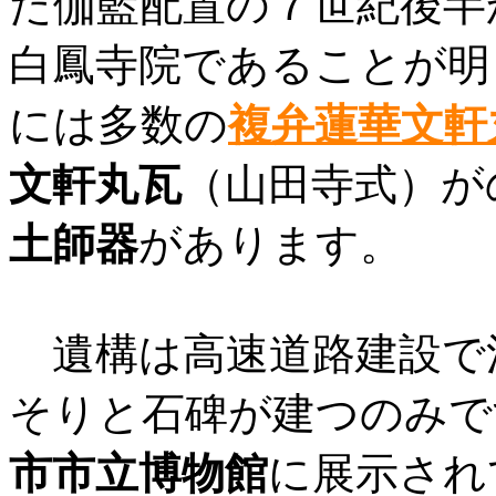
た伽藍配置の７世紀後半
白鳳寺院であることが明
には多数の
複弁蓮華文軒
文軒丸瓦
（山田寺式）が
土師器
があります。
遺構は高速道路建設で
そりと石碑が建つのみで
市市立博物館
に展示され