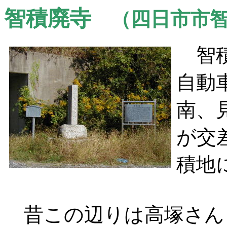
智積廃寺
（四日市市智
智積
自動
南、
が交
積地
昔この辺りは高塚さん