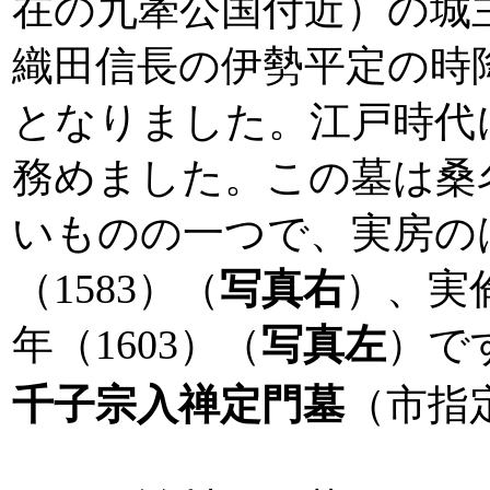
在の九牽公国付近）の城
織田信長の伊勢平定の時
となりました。江戸時代
務めました。この墓は桑
いものの一つで、実房のは
（1583）（
写真右
）、実
年（1603）（
写真左
）で
千子宗入禅定門墓
（市指