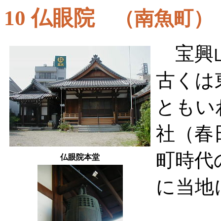
10 仏眼院
（南魚町）
宝興山
古くは
ともい
社（春
町時代
仏眼院本堂
に当地