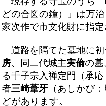
現存する寺宝のうち「
どの合図の鐘）」は万治２
家次作で市文化財に指定
道路を隔てた墓地に初
房
、同二代城主
実倫
の墓
る千子宗入禅定門（承応４
者
三崎葦牙
（あしかび：明
どがあります。