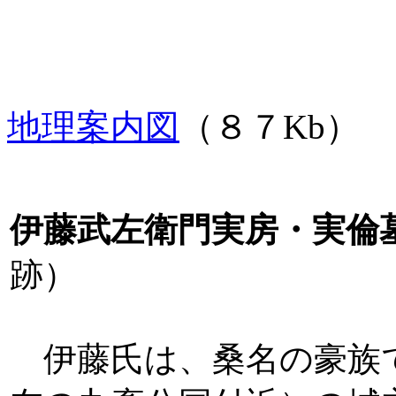
地理案内図
（８７Kb）
伊藤武左衛門実房・実倫
跡）
伊藤氏は、桑名の豪族