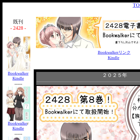
TO
既刊
- 2428 -
Bookwalkerリンク
Kindle
Bookwalker
２０２５年
Kindle
-----
Bookwalke
r
Kindle
-----