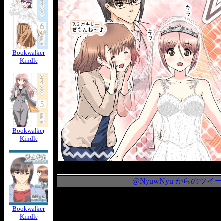
Bookwalker
Kindle
-----
Bookwalke
r
Kindle
-----
@NyuwNyu からのツイ
Bookwalker
Kindle