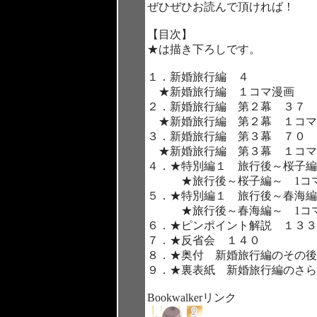
ぜひぜひお読んで頂ければ！
【目次】
★は描き下ろしです。
１．新婚旅行編 ４
★新婚旅行編 １コマ漫画
２．新婚旅行編 第２幕 ３７
★新婚旅行編 第２幕 １コマ
３．新婚旅行編 第３幕 ７０
★新婚旅行編 第３幕 １コマ
４．★特別編１ 旅行後～桜子編
★旅行後～桜子編～ 1コ
５．★特別編１ 旅行後～春海編
★旅行後～春海編～ 1コ
６．★ピンポイント解説 １３３
７．★反省会 １４０
８．★奥付 新婚旅行編のその後
９．★裏表紙 新婚旅行編のさら
Bookwalkerリンク