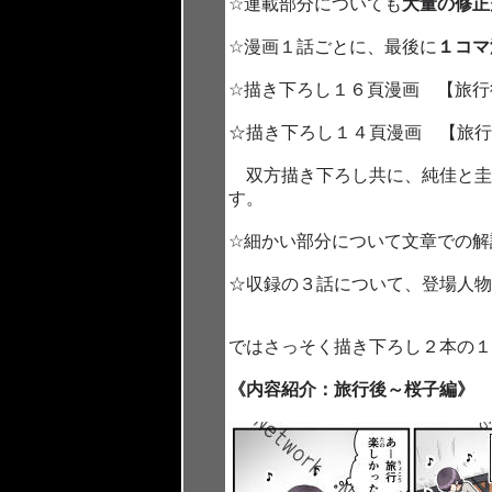
☆連載部分についても
大量の修正
☆漫画１話ごとに、最後に
１コマ
☆描き下ろし１６頁漫画 【旅行
☆描き下ろし１４頁漫画 【旅行
双方描き下ろし共に、純佳と圭
す。
☆細かい部分について文章での解
☆収録の３話について、登場人物
ではさっそく描き下ろし２本の
《内容紹介：旅行後～桜子編》