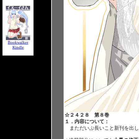
Bookwalker
Kindle
☆２４２８ 第８巻
１．内容について：
まただいぶ長いこと新刊を出し