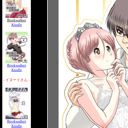
Bookwalker
Kindle
Bookwalker
Kindle
- イヌーイさん -
Bookwalker
Kindle