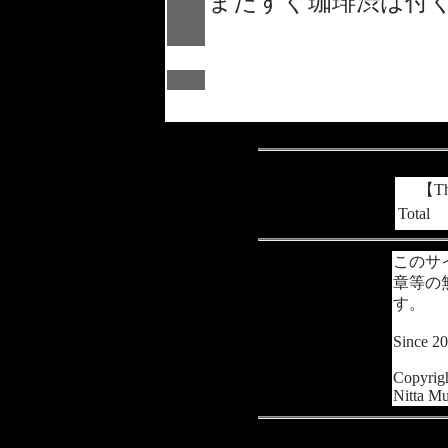
またすぐ珈琲渋は付
【Tha
Total
このサ
章等の
す。
Since 2
Copyrig
Nitta Mu