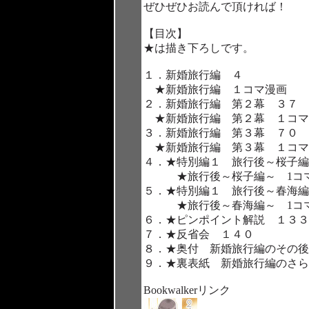
ぜひぜひお読んで頂ければ！
【目次】
★は描き下ろしです。
１．新婚旅行編 ４
★新婚旅行編 １コマ漫画
２．新婚旅行編 第２幕 ３７
★新婚旅行編 第２幕 １コマ
３．新婚旅行編 第３幕 ７０
★新婚旅行編 第３幕 １コマ
４．★特別編１ 旅行後～桜子編
★旅行後～桜子編～ 1コ
５．★特別編１ 旅行後～春海編
★旅行後～春海編～ 1コ
６．★ピンポイント解説 １３３
７．★反省会 １４０
８．★奥付 新婚旅行編のその後
９．★裏表紙 新婚旅行編のさら
Bookwalkerリンク