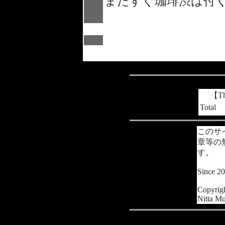
またすぐ珈琲渋は付
【Tha
Total
このサ
章等の
す。
Since 2
Copyrig
Nitta Mu