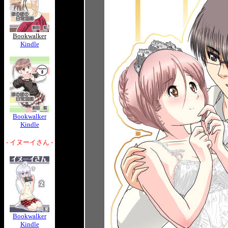
Bookwalker
Kindle
Bookwalker
Kindle
- イヌーイさん -
Bookwalker
Kindle