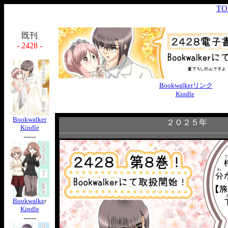
TO
既刊
- 2428 -
Bookwalkerリンク
Kindle
Bookwalker
２０２５年
Kindle
-----
Bookwalke
r
Kindle
-----