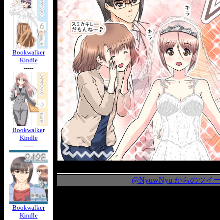
Bookwalker
Kindle
-----
Bookwalke
r
Kindle
-----
@NyuwNyu からのツイ
Bookwalker
Kindle