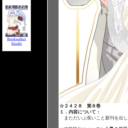
Bookwalker
Kindle
☆２４２８ 第８巻
１．内容について：
まただいぶ長いこと新刊を出し