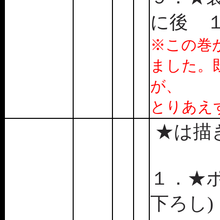
に後 
※この巻
ました。
が、
とりあえ
★は描
１．★ポ
下ろし)