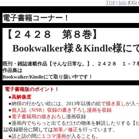
TOP
|
Info
|CG|
電子書籍コーナー！
【２４２８ 第８巻】
Bookwalker様＆Kindle
既刊・
雑誌連載作品【そんな日常な。】
、２４２８ １－７
作品集は
Bookwalker/Kindleにて取り扱い中です！
電子書籍版のポイント！
●
高解像度
●納得の行かない絵には、2013年以後の絵で
描き直し
が入
●
個人誌（NNR）収録の書き下ろし漫画を収録
●
電子書籍用の描きおろし
漫画収録
●漫画内でちらっと出てるだけの物体を解説したりする【
誌収録部分に関しては
加筆／修正
を行っています。
●話と話の間に
１コマ漫画
が入ることも。