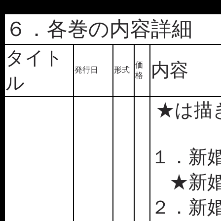
６．各巻の内容詳細
タイト
内容
価
発行日
形式
格
ル
★は描
１．新婚
★新婚旅
２．新婚