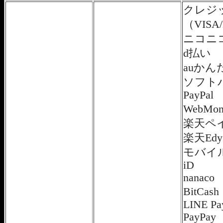
クレジ
（VISA/
ニコニ
d払い
auかん
ソフト
PayPal
WebM
楽天ペ
楽天Edy
モバイルS
iD
nanaco
BitC
LINE Pa
PayPay