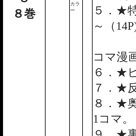
カラ
５．★
８巻
ー
～（14P
★旅
コマ漫画
６．★ピ
７．★反
８．★
1コマ。
９．★