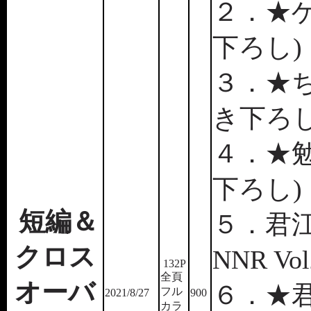
２．★ゲ
下ろし)
３．★ち
き下ろ
４．★勉
下ろし)
短編＆
５．君江
クロス
NNR V
132P
全頁
オーバ
６．★
フル
2021/8/27
900
カラ