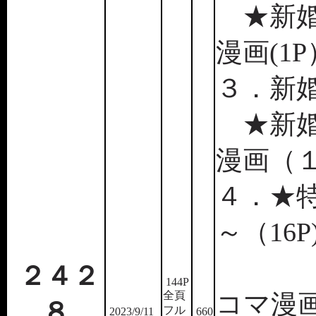
★新婚
漫画(1P
３．新婚
★新婚
漫画（１
４．★
～（16P
★旅
２４２
144P
全頁
コマ漫画
８
フル
2023/9/11
660