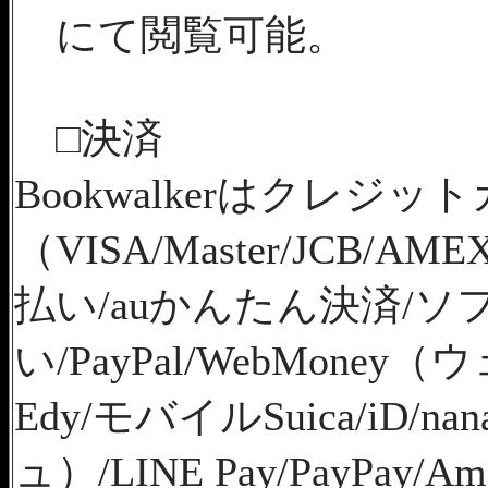
にて閲覧可能。
□決済
Bookwalkerはクレジッ
（VISA/Master/JCB/A
払い/auかんたん決済/
い/PayPal/WebMon
Edy/モバイルSuica/iD/n
ュ）/LINE Pay/PayPay/