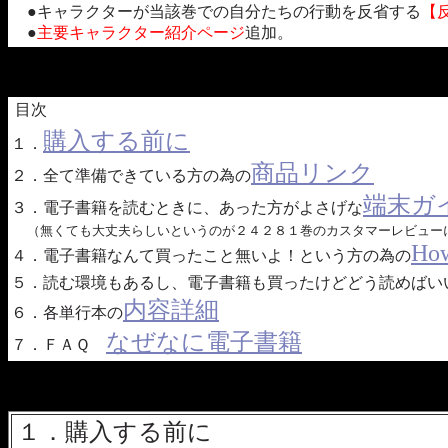
●キャラクターが当該巻での自分たちの行動を反省する
【
●
主要キャラクター紹介ページ
追加。
目次
購入する前に
１．
商品リンク
２．全て準備できている方の為の
端末ガ
３．電子書籍を読むときに、あった方がよさげな
（無くても大丈夫らしいというのが２４２８１巻のカスタマーレビュー
How
４．電子書籍なんて買ったこと無いよ！という方の為の
５．読む環境もあるし、電子書籍も買ったけどどう読めばい
内容詳細
６．各単行本の
なぜなに電子書籍
７．ＦＡＱ
１．購入する前に