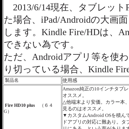
2013/6/14現在、タブレ
た場合、iPad/Androidの
します。Kindle Fire/HDは
できない為です。
ただ、Androidアプリ等を
り切っている場合、Kindle F
製品名
使用感
Amazon純正の10インチタ
オススメ。
△他端末より安価。カラー本
Fire HD10 plus
（６４
見るのはオススメ。
G）
▼カスタムAndroid OSを
ドアプリの対応に難あり。タブ
リにある、という面がありま