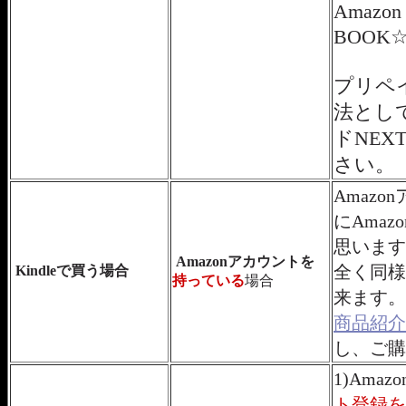
Amazon 
BOOK
プリペ
法として
ドNE
さい。
Amaz
にAma
思います
Amazonアカウントを
全く同様
Kindleで買う場合
持っている
場合
来ます。
商品紹介
し、ご購
1)Am
ト登録を