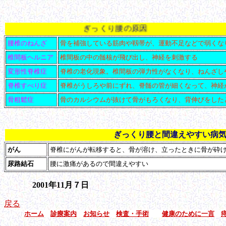
ぎっくり腰の原因
腰椎のねんざ
骨を補強している筋肉や靱帯が、運動不足などで弱くな
椎間板ヘルニア
椎間板の中の髄核が飛び出し、神経を刺激する
変形性
脊椎症
脊椎の老化現象。椎間板の弾力性がなくなり、ねんざし
脊椎すべり症
脊椎がうしろや前にずれ、脊髄の管が細くなって、神経
骨粗鬆症
骨のカルシウムが抜けて骨がもろくなり、背伸びをした
ぎっくり腰と間違えやすい病
がん
脊椎にがんが転移すると、骨が溶け、立ったときに骨が砕
尿路結石
腰に激痛があるので間違えやすい
2001年11月７日
戻る
ホーム
診療案内
お知らせ
検査・手術
健康のために一言