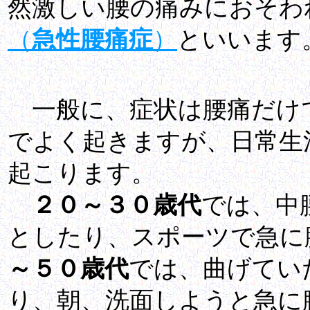
然激しい腰の痛みにおそわ
（
急性腰痛症
）
といいます
一般に、症状は腰痛だけ
でよく起きますが、日常生
起こります。
２０～３０歳代
では、中
としたり、スポーツで急に
～５０歳代
では、曲げてい
り、朝、洗面しようと急に