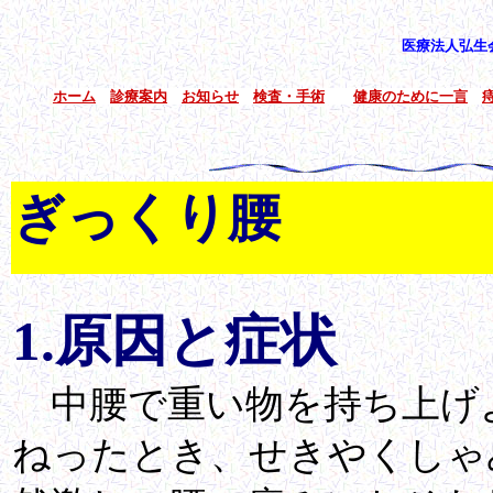
医療法人弘生
ホーム
診療案内
お知らせ
検査・手術
健康のために一言
ぎっくり腰
1.原因と症状
中腰で重い物を持ち上げ
ねったとき、せきやくしゃ