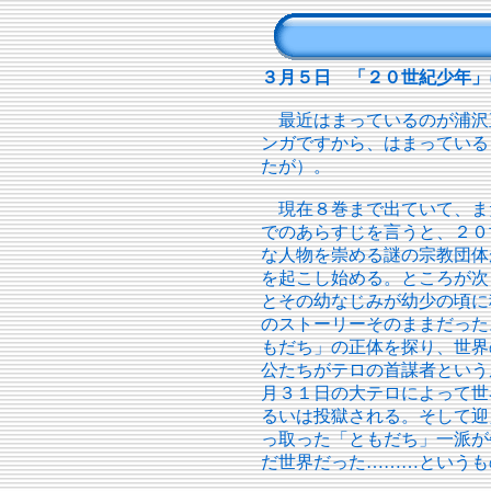
３月５日 「２０世紀少年」
最近はまっているのが浦沢
ンガですから、はまっている
たが）。
現在８巻まで出ていて、ま
でのあらすじを言うと、２０
な人物を崇める謎の宗教団体
を起こし始める。ところが次
とその幼なじみが幼少の頃に
のストーリーそのままだった
もだち」の正体を探り、世界
公たちがテロの首謀者という
月３１日の大テロによって世
るいは投獄される。そして迎
っ取った「ともだち」一派が
だ世界だった………というも