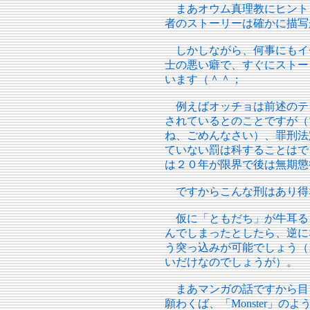
まあオウム真理教にヒント
者のストーリーは確かに描写
しかしながら、何事にもイ
士の悪い癖で、すぐにストー
います（＾＾；
例えばオッチョは前述のテ
されているとのことですが（
ね、ごめんなさい）、罪刑法
ていない罰は科することはで
は２０年が限界で後は無期懲
ですからこんな刑はあり得
仮に「ともだち」が牛耳る
んでしまったとしたら、逆に
う突っ込みが可能でしょう（
いだけなのでしょうが）。
まあマンガの話ですから目
願わくば、「Monster」