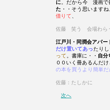
に
。だから今 漫画で
た
・・そう思いますね
借りて
、
佐藤 笑う 会場わら
江戸川・同潤会アパー
だけ置いてあっ
たり
って
。書庫に・・
自分
００いく冊あるんだけ
の本を買うより簡単だ
佐藤：たしかに
次へ