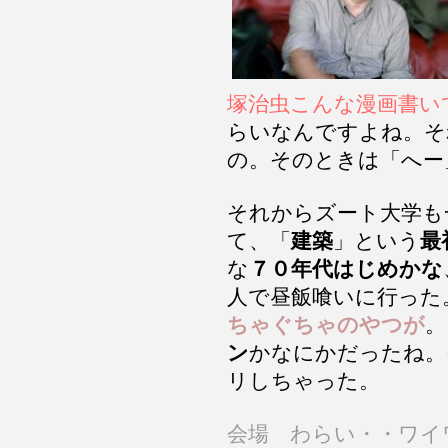
塚治虫こんな漫画書い
らいなんですよね。そ
の。そのときは「へー
それからズート大学も
て、「
建築
」という
最
な
７０年代はじめかな
人で昼飯喰いに行った
ちゃぐちゃのやつが
。
ン
かなにかだったね。
リしちゃった。
会場 わらい・・ワイ