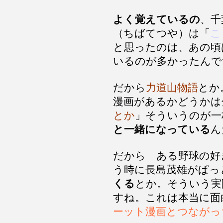
よく覚えているの
、千
（ちばてつや）は「
こ
と思ったのは、あの頃
いるのが多かったんで
だから
力道山物語
とか
漫画があるかどうかは
とか
」そういうのが一
と一緒になっている
ん
だから ある野球の好
う時に長島茂雄がぱっ
くる
とか。そういう実
すね。これは本当に面
ーット漫画とつながっ