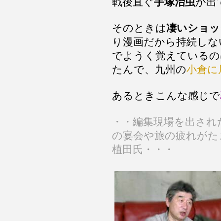
戦後直ぐ
手塚治虫
が出
そのときは
凄いショッ
り漫画だから持続しな
でようく覚えているの
たんで、九州の
小倉に
あるときこんな感じで
・・編集現場を出され
の宴会や旅の疲れがた
植田氏・・・