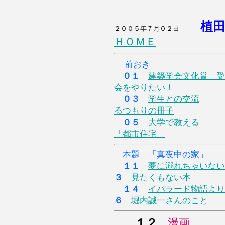
植
２００５年７月０２日
ＨＯＭＥ
前おき
０１
建築学会文化賞 受
会をやりたい！
０３
学生との交流
るつもりの冊子
０５
大学で教える
「都市住宅」
本題 「真夜中の家」
１１
夢に溺れちゃいない
３
見たくもない本
１４
イバラード物語より
６
堀内誠一さんのこと
１２
漫画