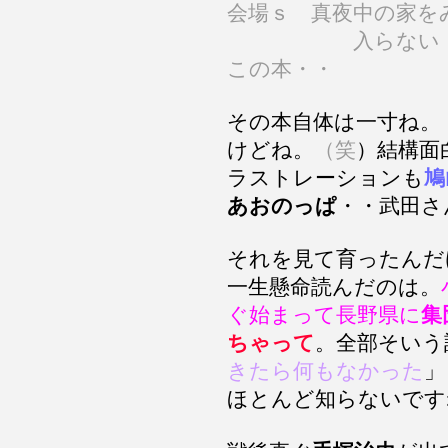
会場ｓ 真夜中の家を
入らない・・佐
この本・・
その本自体は一寸ね。
けどね。
（笑
）結構面
ラストレーションも
鳩
あおのっぱ
・・武田さ
それを見て育ったんだ
一生懸命読んだのは。
ぐ始まって長野県に
集
ちゃって
。全部そいう
きたら何もなかった
」
ほとんど知らないです