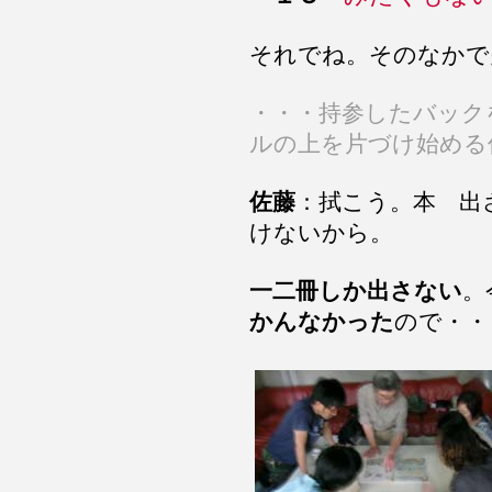
それでね。そのなかで
・・・持参したバック
ルの上を片づけ始める
佐藤
：拭こう。本 出
けないから。
一二冊しか出さない
。
かんなかった
ので・・