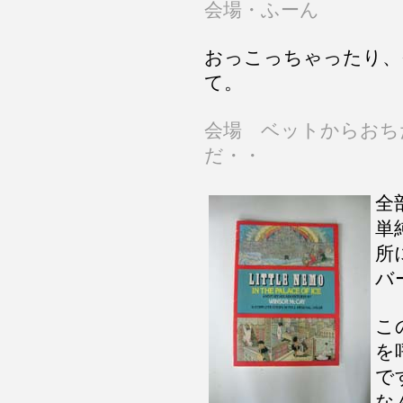
会場・ふーん
おっこっちゃったり、
て。
会場 ベットからおち
だ・・
全
単
所
バ
こ
を
で
な