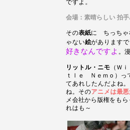
ですよ。
会場：素晴らしい 拍
その
表紙
に ちっちゃ
ゃない
絵
がありますで
好きなんですよ
。
リットル・ニモ
（Ｗｉ
ｔｌｅ Ｎｅｍｏ）っ
てあれしたんだよね。
ね。その
アニメは最悪
メ会社から版権をもら
れはも～