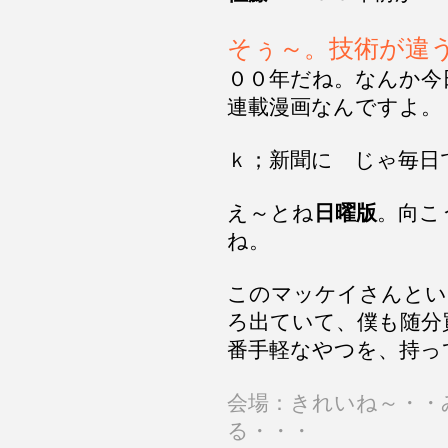
そぅ～。技術が違
００年だね。なんか今
連載漫画なんですよ。
ｋ；新聞に じゃ毎日
え～とね
日曜版
。向こ
ね。
このマッケイさんとい
ろ出ていて、僕も随分
番手軽なやつを、持っ
会場：きれいね～・・
る・・・