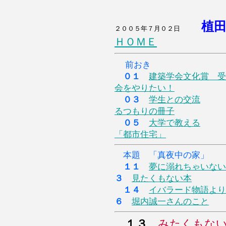
植
２００５年７月０２日
ＨＯＭＥ
前おき
０１
建築学会文化賞 受
会をやりたい！
０３
学生との交流
るつもりの冊子
０５
大学で教える
「都市住宅」
本題 「真夜中の家」
１１
夢に溺れちゃいない
３
見たくもない本
１４
イバラード物語より
６
堀内誠一さんのこと
１３
みたくもな