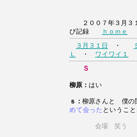
２００７年３月３
び記録
ｈｏｍｅ
３月３１日
・
Ｌ
・
ワイワイ１
Ｓ
柳原：
はい
ｓ：
柳原さんと 僕の
めて会った
ということ
会場 笑う