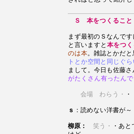
Ｓ
本をつくること
まず最初のＳなんです
と言いますと
本をつく
のは本
。雑誌とかだと
トとか空間と同じぐら
まして。今日も佐藤さ
がたくさん有ったんで
会場 わらう・
・
ｓ
：読めない洋書が～
柳原：
笑う・
・あと