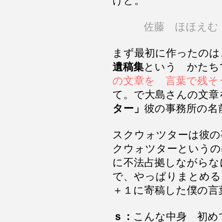
けど。
佐藤 ほほえむ
まず最初に作ったのは
遺稿集
という かたち
の文章を 言葉で残そ
て。で大島さんの文章
ター」
彼の事務所の名
スクウォツターは彼の
クウォツターというの
に不法占拠しながらな
で、やっぱりまとめる
＋１に寄稿した僕の言
ｓ：
こんな中身 初