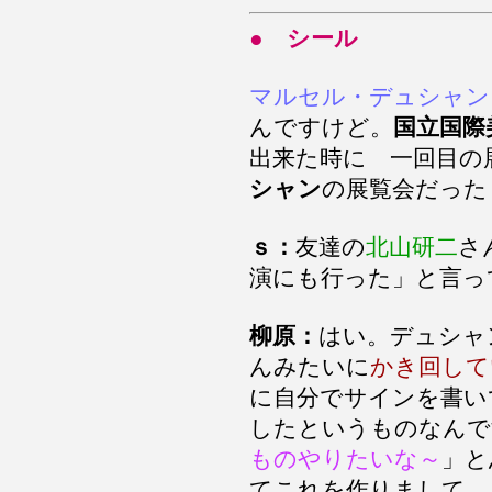
● シール
マルセル・デュシャン
んですけど。
国立国際
出来た時に 一回目の
シャン
の展覧会だった
ｓ：
友達の
北山研二
さ
演にも行った」と言っ
柳原：
はい。デュシャ
んみたいに
かき回して
に自分でサインを書い
したというものなんで
ものやりたいな～
」と
てこれを作りまして。