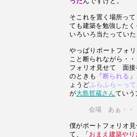
った
んですけど。
そこれを置く場所っ
ても建築を勉強したく
いろいろ当たっていた
やっぱりポートフォリ
こと断られながら・・
フォリオ見せて 面接
のときも「
断られる
」
ょうど
ふらふら～って
が
大島哲蔵さん
ていう
会場 あぁ・・
僕がポートフォリオ見
て、「
おまえ建築やり