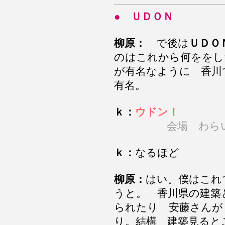
● ＵＤＯＮ
柳原：
で後は
ＵＤＯ
のはこれから何ををし
が有名なように 香川
有名。
ｋ：
ウドン！
会場 わら
ｋ：
なるほど
柳原：
はい。僕はこれ
うと。 香川県の建築
られたり 安藤さんが
り。結構 建築見ると