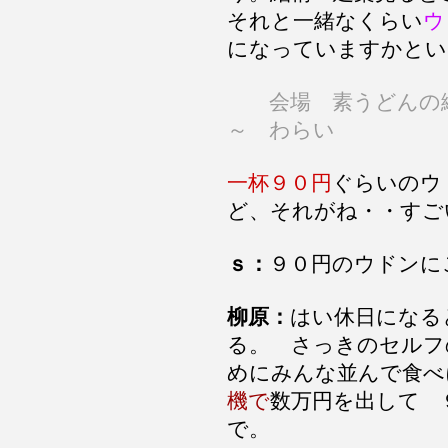
それと一緒なくらい
ウ
になっていますかとい
会場 素うどんの絵
～ わらい
一杯９０円
ぐらいのウ
ど、それがね・・すご
ｓ：
９０円のウドンに
柳原：
はい休日になる
る。 さっきのセルフ
めにみんな並んで食べ
機で
数万円を出して 
で。