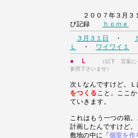
２００７年３月３
び記録
ｈｏｍｅ
３月３１日
・
Ｌ
・
ワイワイ１
●
Ｌ
（以下 言葉に
参照下さいませ）
次Ｌなんですけど。Ｌ
をつくる
こと。ここか
ていきます。
これはもう一つの箱。
計画したんですけど。
敷地の中に「
個室を作