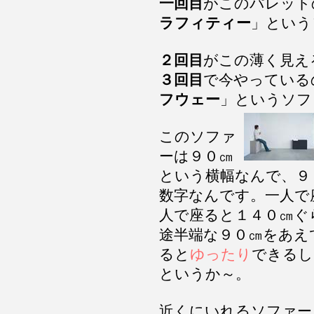
一回目
がこのパレット
ラフィティー
」という
２回目
がこの薄く見え
３回目
で今やっている
フウェー
」というソフ
このソファ
ーは９０㎝
という横幅なんで、９
数字なんです。一人で
人で座ると１４０㎝ぐ
途半端な９０㎝をあえ
ると
ゆったり
できるし
というか～。
近くにいれるソファー