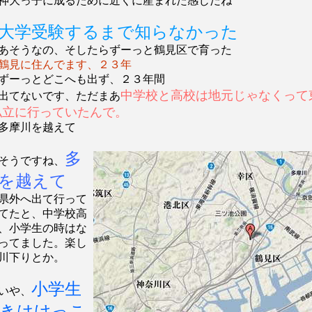
神大っ子に成るために近くに産まれた感じだね
大学受験するまで知らなかった
あそうなの、そしたらずーっと鶴見区で育った
鶴見に住んでます、２３年
ずーっとどこへも出ず、２３年間
中学校と高校は地元じゃなくって
出てないです、ただまあ
私立に行っていたんで。
多摩川を越えて
多
そうですね、
を越えて
県外へ出て行って
てたと、中学校高
、小学生の時はな
ってました。楽し
川下りとか。
小学生
いや、
きはけっこ