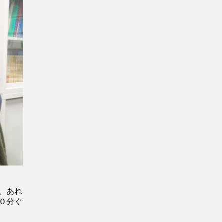
、あれ
０分ぐ