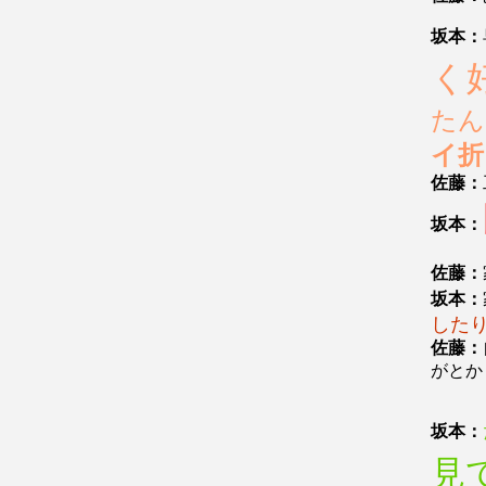
坂本：
く
たん
イ折
佐藤：
坂本：
佐藤：
坂本：
した
佐藤：
がとか
坂本：
見