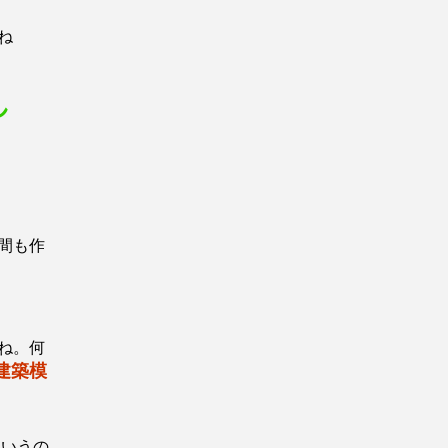
ね
れ
間も作
ね。何
建築模
ていうの