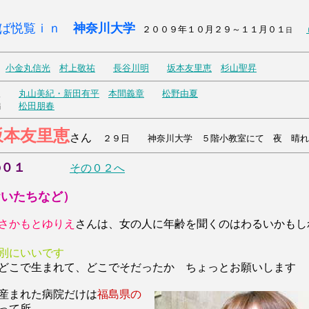
とば悦覧ｉｎ
神奈川大学
２００９年１０月２９～１１月０１
日
小金丸信光
村上敬祐
長谷川明
坂本友里恵
杉山聖昇
会人
丸山美紀・新田有平
本間義章
松野由夏
外編
松田朋春
坂本友里恵
さん
２９日 神奈川大学 ５階小教室にて 夜 晴れ
の０１
その０２へ
おいたちなど）
さかもとゆりえ
さんは、女の人に年齢を聞くのはわるいかもし
別にいいです
どこで生まれて、どこでそだったか ちょっとお願いします
産まれた病院だけは
福島県の
って所、