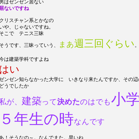
男はゼンゼン居ない
居ないですね
クリスチャン系とかなの
いや、じゃないですね。
そこで テニス三昧
週三回ぐらい
まあ
そうです、三昧っていう、
今は建築学科ですよね
はい
ゼンゼン知らなかった大学に いきなり来たんですか、その辺
どうでしたか
小
建築
私が、
って
決めた
のはでも
５年生の時
なんです
あ！そうなの～。なんでまた。早いね