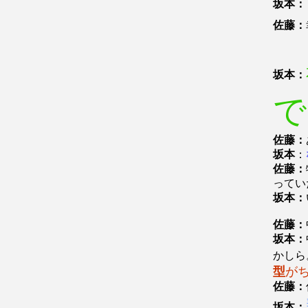
坂本：
佐藤：
坂本：
で
佐藤：
坂本
：
佐藤：
ってい
坂本：
佐藤：
坂本：
かしら
型
が
佐藤：
坂本：