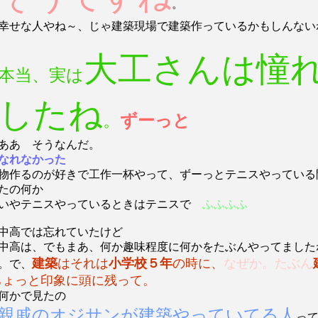
。
幸せな人やね～、じゃ建築現場で建築作っているかもしんない
大工さんは憧
本当、実は
したね
。
ずーっと
ああ そうなんだ。
なれなかった
物作るのが好きで工作一杯やって、ずーっとテニスやっている
たの何か
いやテニスやっているときはテニスで
ふふふふ
中高では忘れていたけど
中高は、でもまあ、何か趣味程度に何かをたぶんやってました
建築
はそれは
小学校５年
の時に、
なぜか。たぶん
。で、
ちょっと印象に頭に残って。
何かで見たの
親戚のオジサンが建築やっていてる人
っ