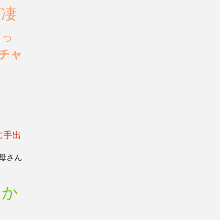
が凄
だっ
チャ
に手出
母さん
とか