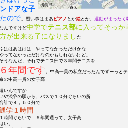
ンドアな子
たので
。習い事はまあ
ピアノ
とか
絵
とか。
運動がまったく
中学で
テニス部
に入ってそっか
なんですけど
方が出来る子になりまし
た
ふははあははは やってなかっただけかな
やってなかっただけなのかもしれないけど。
そうなんだ、それでテニス部で３年間テニスを
６年間です
。中高一貫の私立だったんでずーっとテ
京の中高一貫の女子高
遠いんですか
いや渋谷の駅から、バスで１０分ぐらいの所
合計で４，５０分で
通学１時間
１時間ぐらいで ６年間通って、女子高
はい。