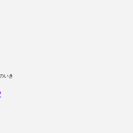
。
のいき
学