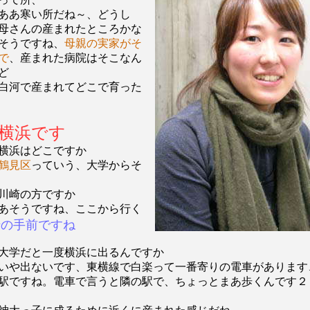
ああ寒い所だね～、どうし
母さんの産まれたところかな
そうですね、
母親の実家がそ
で
、産まれた病院はそこなん
ど
白河で産まれてどこで育った
横浜です
横浜はどこですか
鶴見区
っていう、大学からそ
川崎の方ですか
あそうですね、ここから行く
崎の手前ですね
大学だと一度横浜に出るんですか
いや出ないです、東横線で白楽って一番寄りの電車があります
駅ですね。電車で言うと隣の駅で、ちょっとまあ歩くんです２