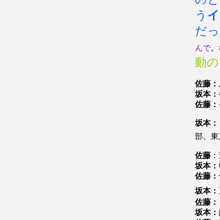
う
イ
だっ
んで
。
動の
佐藤：
坂本：
佐藤：
坂本：
部、東
佐藤
：
坂本：
佐藤：
坂本：
佐藤：
坂本：