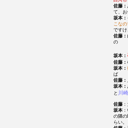
佐藤：
て、お
坂本：
こなの
ですけ
佐藤：
の
坂本：
佐藤：
坂本：
ば
佐藤：
坂本：
川
と
佐藤
：
坂本
：
の隣の
らい。