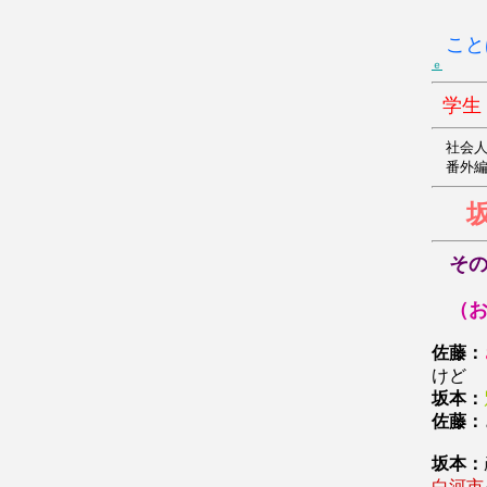
こ
ｅ
学生
社
番
そ
（
佐藤：
けど
坂本：
佐藤：
坂本：
白河市