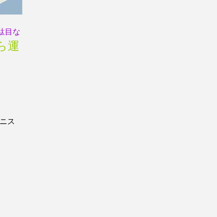
駄目な
ら運
ニス