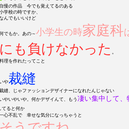
自慢の作品 今でも覚えてるのある
小学校の時ですか、
なんでもいいけど
家庭科
小学生の時
何でもか。あの～
にも負けなかった
。
料理を作れたってこと
裁縫
いや
裁縫、じゃファッションデザイナーになれたんじゃない
凄い集中して、
いやいやいや。何かデザイんて、もう
してると何か
一心不乱で 幸せな気分になっちゃうと
そうですね