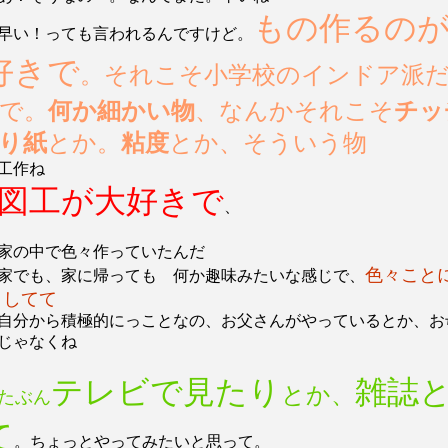
もの作るの
早い！っても言われるんですけど。
好きで
。それこそ小学校のインドア派
で。
何か細かい物
、なんかそれこそ
チッ
り紙
とか。
粘度
とか、そういう物
工作ね
図工が大好きで
、
家の中で色々作っていたんだ
色々こと
家でも、家に帰っても 何か趣味みたいな感じで、
りしてて
自分から積極的にっことなの、お父さんがやっているとか、お
じゃなくね
テレビで見たり
雑誌
とか、
たぶん
て
。ちょっとやってみたいと思って。