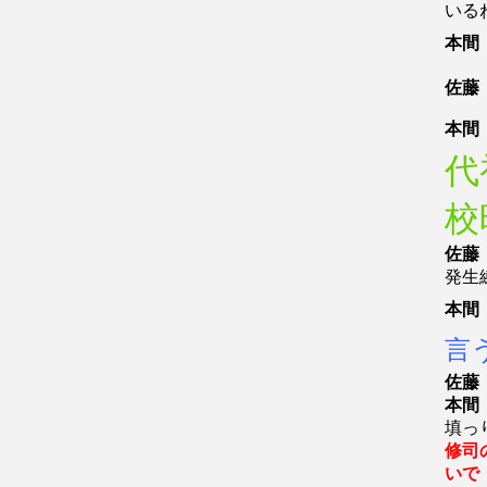
いる
本間
佐藤
本間
代
校
佐藤
発生
本間
言
佐藤
本間
填っ
修司
いで