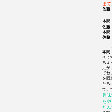
まて
佐藤
本間
佐藤
本間
佐藤
（
本間
そう
ちょ
足が
てね
を固
たち
て。
趣味
をや
たん