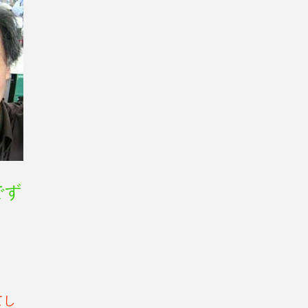
でず
てし