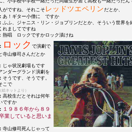
に、小学校中学校一緒だった同級生が居て高校も一緒だったん
レッドツエペリン
人がですね、それこそ
だとか、
：
あ！ギター小僧に ですか
：
ふふ、ジャニス・リン・ジョプリンだとか、そういう世界を
くれましてですね
：熱唱 ロックですかロック漬けね
ロック
：
で演劇で
と寺山修司さんだとか
：じゃ状況劇場もです
アンダーグランド演劇を
：
そうです、そうです。
そこで
（絵ネットより）
：
高校生だとそれは何年
いですか
１９８６年から８９
：
卒業していると思いま
：
寺山修司死んじゃって