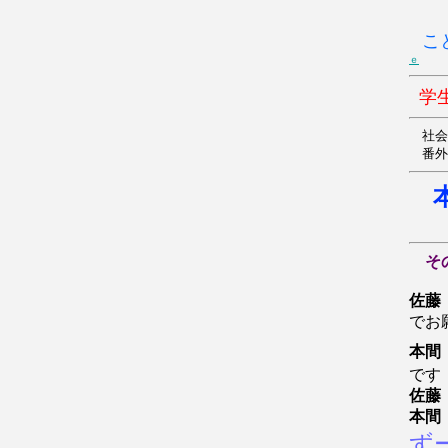
こ
ｅ
学
社
番
そ
佐藤
でお
本間
です
佐藤
本間
ず