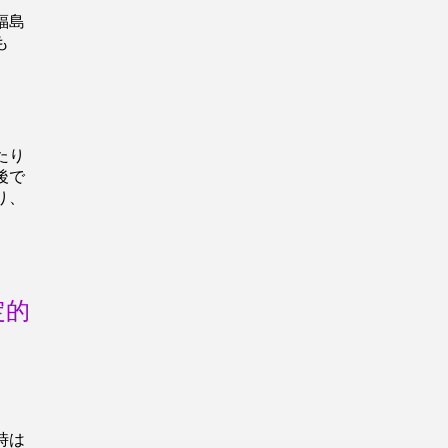
福島
も
たり
後で
り、
定的
時は