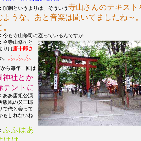
寺山さんのテキスト
：
演劇というよりは、そういう
むような、あと音楽は聞いてましたね～
て。
：
今も寺山修司に凝っているんですか
：
今寺山修司と
よりは
唐十郎さ
ふふふ
か。
だから毎年一回は
園神社とか
赤テントに
：
ああ唐組公演
唐版風の又三郎
りで俺と会って
かもしれないね
ふふはあ
：
ははは