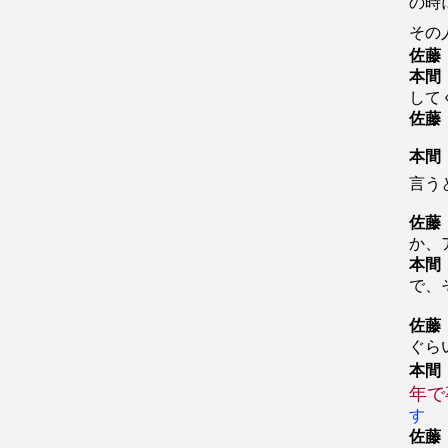
の時
その
佐藤
本間
して
佐藤
本間
言う
佐藤
か、
本間
で、
佐藤
ぐら
本間
年で
す
佐藤