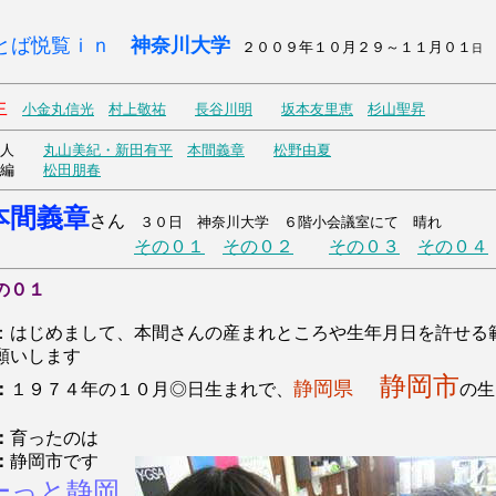
とば悦覧ｉｎ
神奈川大学
２００９年１０月２９～１１月０１
生
小金丸信光
村上敬祐
長谷川明
坂本友里恵
杉山聖昇
会人
丸山美紀・新田有平
本間義章
松野由夏
外編
松田朋春
本間義章
さん
３０日 神奈川大学 ６階小会議室にて 晴れ
その０１
その０２
その０３
その０４
の０１
：はじめまして、本間さんの産まれところや生年月日を許せる
願いします
静岡市
静岡県
：
１９７４年の１０月◎日生まれで、
の生
：
育ったのは
：
静岡市です
ーっと静岡