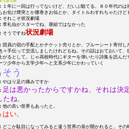
：
１年に一回は行ってないけど、だいぶ観てる。８０年代のは
もお化け煙突とか腰巻きお仙とか、タイトルわすれちゃたけど
：
それこそ状況劇場
：
李礼仙がスターでね、唐組ではなかった
状況劇場
：
そうですね
：
団員の宿の手配とかチケット売りとか、ブルーシート寄付し
色々手伝って交流しましたけれどもね。その話はおておいて、
上がるとして。じゃ高校時代にギターを弾いたり詩集を読んだ
ーツ少年から文学少年へと文系少年にかわっていく
そう
：
：
やはり足の痛みですか
足は悪かったからですかね、それは決
：
したね
。
：
他の良い世界もあったと。
はい
：
。
：
どこか駄目になってみると違う世界の扉が開かれると。その