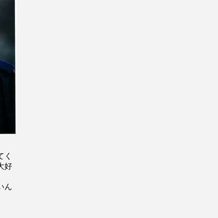
てく
大好
いん