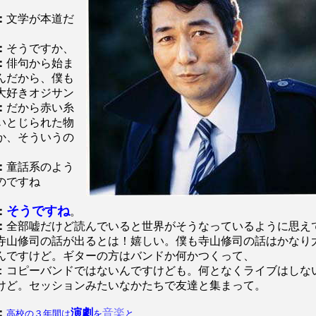
：
文学が本道だ
：
そうですか、
：
俳句から始ま
んだから、僕も
大好きオジサン
：
だから赤い糸
いとじられた物
か、そういうの
：
童話系のよう
のですね
そうですね
：
。
：
全部嘘だけど読んでいると世界がそうなっているように思え
寺山修司の話が出るとは！嬉しい。僕も寺山修司の話はかなり
んですけど。ギターの方はバンドか何かつくって、
：コピーバンドではないんですけども。何となくライブはしな
けど。セッションみたいなかたちで友達と集まって。
：
演劇
音楽
高校の３年間は
を
と