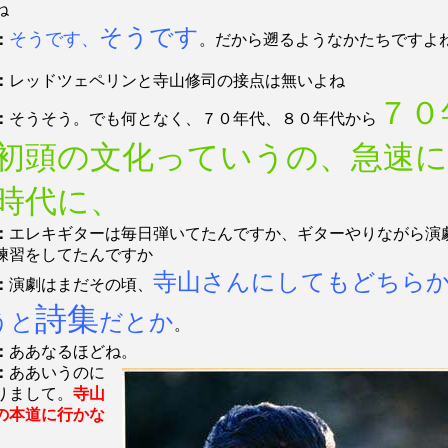
ね
そうです
そうです、
：
。だから遡るようなかたちですよ
：
レッドツェペリンと寺山修司の接点は無いよね
７０
：
そうそう。でも何となく、７０年代、８０年代から
初頭の文化っていうの、急速に
時代に、
：
エレキギターは毎日弾いてたんですか、ギターやりながら演
練習をしてたんですか
寺山さんにしてもどちら
：
演劇はまだその頃、
詩集
うと
だとか
。
：
ああなるほどね。
：
ああいうのに
りまして。
寺山
の本道に行かな