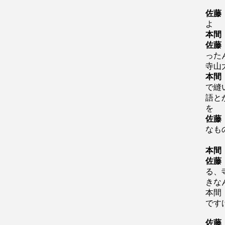
佐藤
よ
本間
佐藤
った
寺山
本間
で縫
語と
を
佐藤
なも
本間
佐藤
る、
きな
本間
です
佐藤