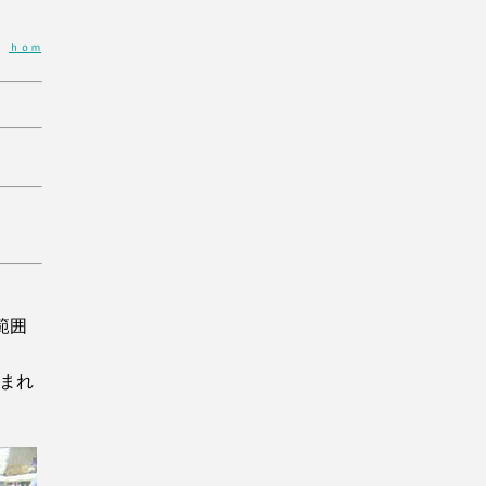
日
ｈｏｍ
範囲
まれ