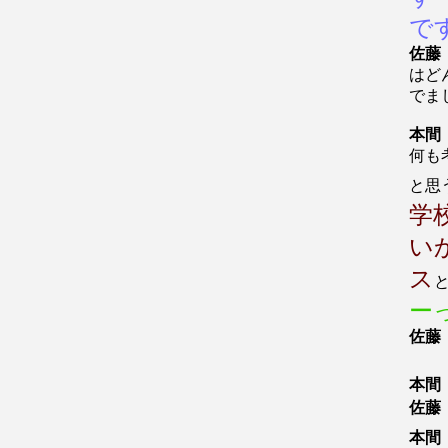
で
佐藤
はど
でま
本間
何も
と思
学
い
ス
ー
佐藤
本間
佐藤
本間