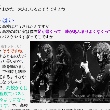
。
：
おかた 大人になるとそうですよね
はい
：
：
高校はどうされたんですか
：
高校の時に実は僕右
足が悪くって 膝があんまりよくなくっ
：
バスケやりすぎってこですか
絵ネットより）
：
そうですね
。
すると右の方が
っと長いので、
。膝を痛めまし
。で何時も靱帯
定するようなか
になっちゃっ
高校からは
で、
程度でバスケ
るようになっ
です
。で、高校