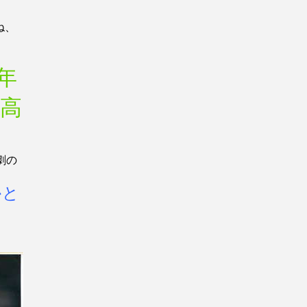
ね、
年
高
劇の
かと