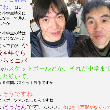
すね、
はい
：
小学生時分に
んな事して遊ん
したか
：
小学生の時は
考えてなかった
小
うんですが、
校４年ぐら
からミニバ
スケットボールとか、それが中学ま
とかバ
っと続いて
。
：
９年間バスケット浸るですか
そうですね
：
：
スポーツマンだったんですね
だったんです
今はもう面影がなくっ
：
。ふふふふ、