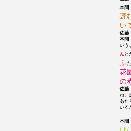
本間
読
い
佐藤
本間
いう
ん
と
ふ
花
の
佐藤
ね、
あた
いる
本間
は