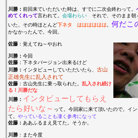
川勝：
前回来ていただいた時は、すでに二次会終わって。
めてくれって
言われて。
会場わらい
それで、そのまま朝
何だこ
いた。その時ほとんど
下ネタ はははははは
。
かなかったんで。今回。
佐藤
：覚えてね～やおれ
川勝：
今回
佐藤
：下ネタバージョン出来るけど
古山
川勝：
インタビューしていただいたら、
正雄先生に乱入されて
佐藤
：古山先生に乗っ取られた。
乱入され続け
る！川勝だな
インタビューしてもらえ
川勝：
たら好いな～
って。今回家に来て頂いたので。イン
て。
やっていることも凄く参考になって
佐藤：
ああふるまえ見てた。そうか。
川勝
：また今度