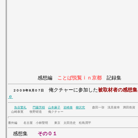
感想編
ことば悦覧ｉｎ京都
記録集
俺クチャーに参加した
被取材者の感想集
２００９年８月０７日
ｅ
魚谷繁礼
門藤芳樹
山本麻子
岩崎泰
柳沢究
森田一弥 浅見俊幸 満田衛資 
山崎泰寛 牧野研造 俺クチャー
番外編 名古屋 小林聖明 東京 太田浩史 松島潤平
感想集
その０１