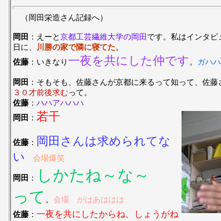
（岡田栄造さん記録へ）
岡田
：えーと
京都工芸繊維大学の岡田
です。私はインタビ
日に、
川勝の家で隣に寝てた
。
一夜を共にした仲です
佐藤
：いきなり
。
ガハハ
岡田
：そもそも、佐藤さんが京都に来るって知って、佐藤
３０才前後求む
って。
佐藤
：
ハハアハハハ
若干
岡田
：
岡田さんは求められてな
佐藤
：
い
会場爆笑
しかたね～な～
岡田
：
って
。
会場 がはあははは
一夜を共にしたからね、しょうがね
佐藤
：