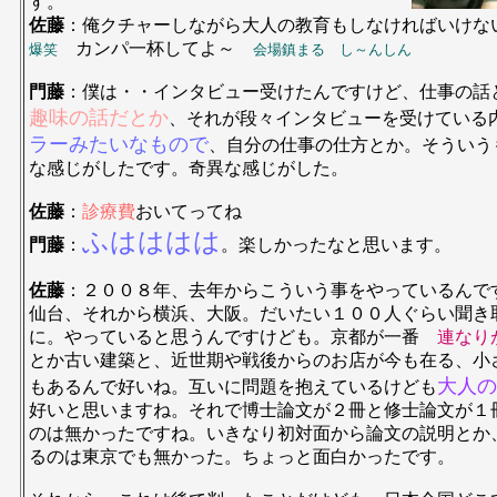
す。
佐藤
：俺クチャーしながら大人の教育もしなければいけ
カンパ一杯してよ～
爆笑
会場鎮まる し～んしん
門藤
：僕は・・インタビュー受けたんですけど、仕事の話
趣味の話だとか
、それが段々インタビューを受けている
ラーみたいなもので
、自分の仕事の仕方とか。そういう
な感じがしたです。奇異な感じがした。
佐藤
：
診療費
おいてってね
ふはははは
門藤
：
。楽しかったなと思います。
佐藤
：２００８年、去年からこういう事をやっているんで
仙台、それから横浜、大阪。だいたい１００人ぐらい聞き
に。やっていると思うんですけども。京都が一番
連なり
とか古い建築と、近世期や戦後からのお店が今も在る、小
大人の
もあるんで好いね。互いに問題を抱えているけども
好いと思いますね。それで博士論文が２冊と修士論文が１
のは無かったですね。いきなり初対面から論文の説明とか
るのは東京でも無かった。ちょっと面白かったです。