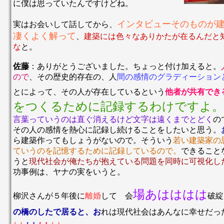
に僕は思っていたんですけどね。
インタビューそのものが
実はお会いして話してから、
凄くよく解って
、
建築には色々なありかたが在るんだと
な
と。
佐藤
：ありがとうございました。ちょっと付け加えると。
ので
、その歴史的存在の、人
間の感情のグラディーション
とによって、その人が存在しているという
他者が共有でき
をつくるために記録するわけですよ。
言葉っていうのは直ぐ消えるけど文字は遠くまでとどく
の
その人の感情を熱心に記録し続けることをしたいと思う。
ら建築作ってもしょうがないので。そういう
若い建築家の
ていうのを記憶するために記録しているので。
できること
うと
現代社会が俺たちが抱えている問題を同時に可視化し
功事例は、ヤナの実をいうと。
場あはははは
柳沢さんが５年後に
離婚
して 会
破綻
の橋のしたで居ると、お
れは現代社会はあんなに幸せだ