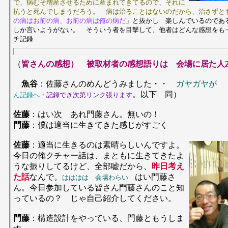
で、病むそ増産させるために産まれてきてるので、それに
抗うと死んでしまうだろう。 病は治ることはないのだから、治さずと
の病はお前の病、お前の病は俺の病だ
」と抜かし 楽しんでいるのであ
しか言いようがない。 そういう者を目撃して、他者はどんな感想をも
チ記録
（
皆さんの感想） 被取材者の感想語りは 会場に居た人
魚谷
：佐藤さんのめんどうみました・・
ガヤガヤが
。以下 同）
ん記録へ
・記録でき次第リンク張ります
佐藤
：はい次 あれ門藤さん。無いの！
門藤
：僕は適当に生きてきた感じがすごく
佐藤
：適当に生きるのは素晴らしいんですよ。
今日の俺クチャー話は、まともに生きてきたよ
うな振りしてるけど、全部嘘だから、
昨日考え
た話
なんで。
はい門藤さ
はははは 会場わらい
ん。今日参加している皆さん門藤さんのこと知
っているの？ じゃ自己紹介してください。
門藤
：構造設計をやっている、門藤ともうしま