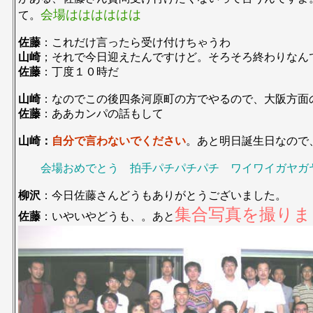
会場はははははは
て。
佐藤
：これだけ言ったら受け付けちゃうわ
山崎
；それで今日迎えたんですけど。そろそろ終わりなん
佐藤
：丁度１０時だ
山崎
：なのでこの後四条河原町の方でやるので、大阪方面
佐藤
：ああカンパの話もして
山崎：
自分で言わないでください
。あと明日誕生日なので
会場おめでとう 拍手パチパチパチ ワイワイガヤガ
柳沢
：今日佐藤さんどうもありがとうございました。
集合写真を撮りま
佐藤
：いやいやどうも、。あと