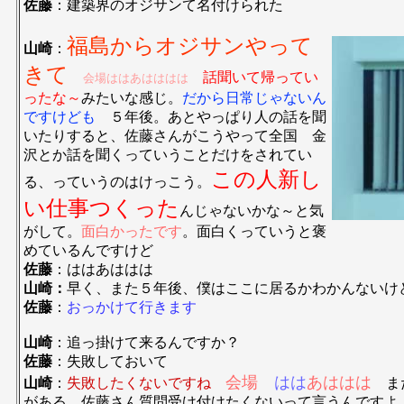
佐藤
：建築界のオジサンて名付けられた
福島からオジサンやって
山崎
：
きて
話聞いて帰ってい
会場ははあはははは
ったな～
みたいな感じ。
だから日常じゃないん
ですけども
５年後。あとやっぱり人の話を聞
いたりすると、佐藤さんがこうやって全国 金
沢とか話を聞くっていうことだけをされてい
この人新し
る、っていうのはけっこう。
い仕事つくった
んじゃないかな～と気
がして。
面白かったです
。面白くっていうと褒
めているんですけど
佐藤
：ははあははは
山崎：
早く、また５年後、僕はここに居るかわかんないけ
佐藤
：
おっかけて行きます
山崎
：追っ掛けて来るんですか？
佐藤
：失敗しておいて
会場
はは
あははは
山崎
：
失敗したくないですね
また
がある、佐藤さん質問受け付けたくないって言うんですよ