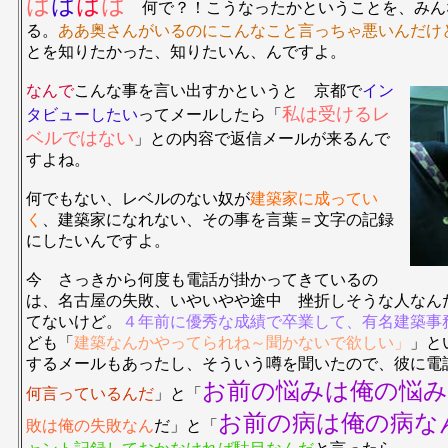
は
は
は
は
何で？！こうなったかということを、みん
る。
ああ奥さんがいるのにこんなこと言っちゃ悪いんだけ
とを知りたかった、知りたいん、んですよ。
なんで
こんな事を言い出すかというと 京都で
イン
私は受けるレ
タビューしたい
ってメールしたら「
ベルではない
」との内容で返信メールが来るんで
すよね。
何でもない、レベルのない奴が
建築家に成ってい
く
、建築家になれない、その事を言葉＝文字の記録
にしたいんですよ。
今 さっきから何度も電話が掛かってきているの
は、名古屋の失敗、いやいやや途中 挫折しそうな人なん
てないけど。
４年前に優秀な成績で卒業して、有名建築事
ども「
建築なんかやってられね～聞かないで欲しい」
」と
するメールもあったし、そういう噂を聞いたので、彼に電
お前の悩みは俺の悩
何言っているんだ
」と「
お前の病は俺の病な
敗は俺の失敗なん
だ」と「