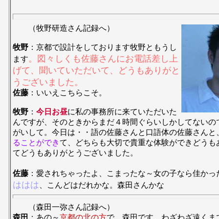
（牧野研造さん記録へ）
牧野
：京都で設計をしております牧野ともうし
。図々しくも佐藤さんにお電話差し上
ます
げて、聞いていただいて、どうもありがと
うございました。
佐藤
：いいえこちらこそ。
牧野
：
今日お昼
に私の事務所に来ていただいた
んですが、そのときからまだ４時間ぐらいしかしてないの
がいして。今日は・・語の佐藤さんと口語体の佐藤さんと
ることができ
て、どちらも大切で貴重な体験ができどうも
てどうもありがとうございました。
佐藤
：愛されちゃったよ、こまったな～女の子なら佳か
ははは
、こんどはだれかな。森田さんかな
（森田一弥さん記録へ）
森田
：あの～
京都の北の方
で、森田です。わざわざ遠くま