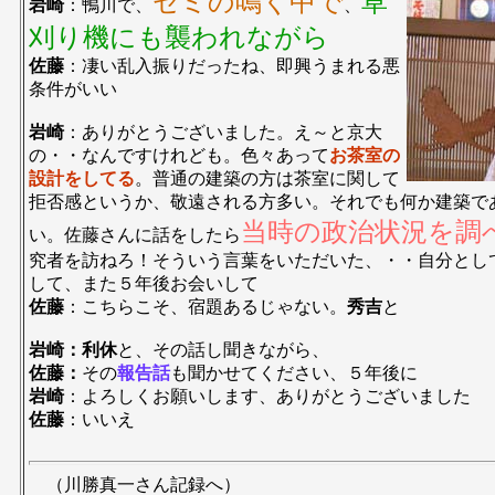
セミの鳴く中で
草
岩崎
：鴨川で、
、
刈り機にも襲われながら
佐藤
：凄い乱入振りだったね、即興うまれる悪
条件がいい
岩崎
：ありがとうございました。え～と京大
の・・なんですけれども。色々あって
お茶室の
設計をしてる
。普通の建築の方は茶室に関して
拒否感というか、敬遠される方多い。それでも何か建築で
当時の政治状況を調
い。佐藤さんに話をしたら
究者を訪ねろ！そういう言葉をいただいた、・・自分とし
して、また５年後お会いして
佐藤
：こちらこそ、宿題あるじゃない。
秀吉
と
岩崎：利休
と、その話し聞きながら、
佐藤：
その
報告話
も聞かせてください、５年後に
岩崎
：よろしくお願いします、ありがとうございました
佐藤
：いいえ
（川勝真一さん記録へ）