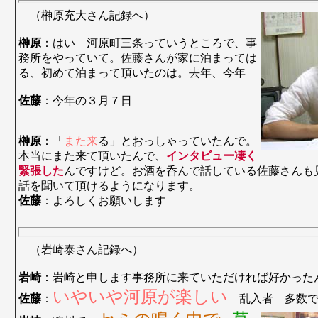
（榊原充大さん記録へ）
榊原
：はい 河原町三条っていうところで、事
務所をやっていて。佐藤さんが家に泊まっては
る、初めて泊まって頂いたのは。去年、今年
佐藤
：今年の３月７日
榊原
：「
また来
る」とおっしゃっていたんで。
本当にまた来て頂いたんで、
インタビュー凄く
緊張した
んですけど。お酒を呑んで話している佐藤さんも
話を聞いて頂けるようになります。
佐藤
：よろしくお願いします
（岩崎泰さん記録へ）
岩崎
：岩崎と申します事務所に来ていただければ好かった
いやいや河原が楽しい
佐藤
：
乱入者 多数で