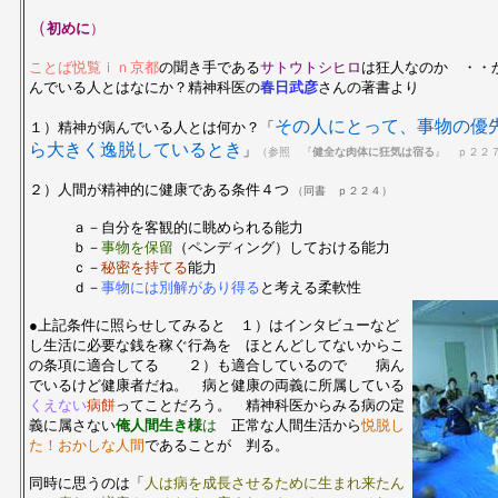
（
初めに
）
ことば悦覧ｉｎ京都
の聞き手である
サトウトシヒロ
は狂人なのか ・・
んでいる人とはなにか？精神科医の
春日武彦
さんの著書より
その人にとって、事物の優
１）精神が病んでいる人とは何か？「
ら大きく逸脱しているとき
」
（参照 『
健全な肉体に狂気は宿る
』 ｐ２２
２）人間が精神的に健康である条件４つ
（同書 ｐ２２４）
ａ－自分を客観的に眺められる能力
ｂ－
事物を保留
（ペンディング）しておける能力
ｃ－
秘密を持てる
能力
ｄ－
事物には別解があり得る
と考える柔軟性
●上記条件に照らせしてみると １）はインタビューなど
し生活に必要な銭を稼ぐ行為を ほとんどしてないからこ
の条項に適合してる ２）も適合しているので 病ん
でいるけど健康者だね。 病と健康の両義に所属している
くえない
病餅
ってことだろう。 精神科医からみる病の定
義に属さない
俺人間生き様
は
正常な人間生活から
悦脱し
た！おかしな人間
であることが 判る。
同時に思うのは「
人は病を成長させるために生まれ来たん