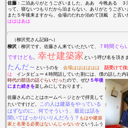
佐藤
：二泊ありがとうございました、ああ 今晩ある ３
って、寝ないつもりだから泊まらない。ありがとうござい
また５年後来ますから、会場のだれか泊めて頂戴 と言い
はははあは
（柳沢究さん記録へ）
７時間ぐら
柳沢
：柳沢です。佐藤さん来ていただいて、
幸せ建築家
ですけども
。
という呼び名を頂き
たんだ～
というのを
会場はははははは
話受けて佳
は
インタビュー４時間話していた割には、僕の話した内
時代の
部活の話ぐらいだった
ので、ぜひ
５年後
にまた続きを
楽しみにしております。
佐藤さんのことはホームペ－ジとかで拝見して
この人は建築をやっている
たいですけど。
はずなのに、何でそういう、最近は話を
聞いてばっかりいりんだろう？
もはや建築
家と名乗る必要はないんじゃないか
というふう