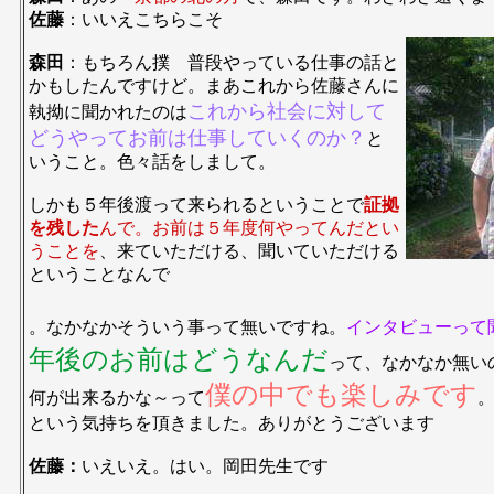
佐藤
：いいえこちらこそ
森田
：もちろん撲 普段やっている仕事の話と
かもしたんですけど。まあこれから佐藤さんに
これから社会に対して
執拗に聞かれたのは
どうやってお前は仕事していくのか？
と
いうこと。色々話をしまして。
しかも５年後渡って来られるということで
証拠
を残した
んで。お前は５年度何やってんだとい
うことを
、来ていただける、聞いていただける
ということなんで
。なかなかそういう事って無いですね。
インタビューって
年後のお前はどうなんだ
って、なかなか無い
僕の中でも楽しみです
何が出来るかな～って
という気持ちを頂きました。ありがとうございます
佐藤：
いえいえ。はい。岡田先生です