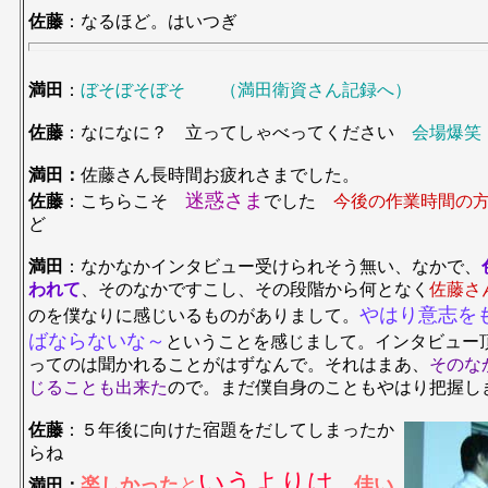
佐藤
：なるほど。はいつぎ
満田
：
ぼそぼそぼそ （満田衛資さん記録へ）
佐藤
：なになに？ 立ってしゃべってください
会場爆笑
満田：
佐藤さん長時間お疲れさまでした。
迷惑さま
佐藤
：こちらこそ
でした
今後の作業時間の
ど
満田
：なかなかインタビュー受けられそう無い、なかで、
われて
、そのなかですこし、その段階から何となく
佐藤さ
やはり意志を
のを僕なりに感じいるものがありまして。
ばならないな～
ということを感じまして。インタビュー
ってのは聞かれることがはずなんで。それはまあ、
そのな
じることも出来た
ので。まだ僕自身のこともやはり把握し
佐藤
：５年後に向けた宿題をだしてしまった
か
らね
いうよりは
楽しかった
と
、
佳い
満田：