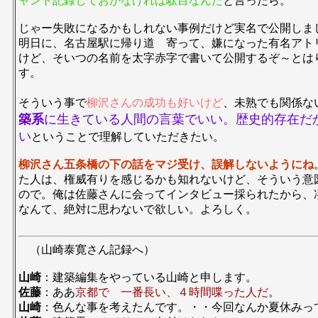
ャント記録しておかなければ駄目なんだ
と言ったら。
じゃー失敗になるかもしれない事例だけど実名で公開しま
明日に、名古屋駅に帰り道 寄って、嫌になった有名アト
けど、そいつの名前を太字赤字で書いて公開するぞ～とは
す。
そういう事で
柳沢さんの成功も好いけど
、未熟でも関係な
築系
に生きている人間の言葉でいい。歴史的存在だ
い
ということで理解していただきたい。
柳沢さん五条橋の下の話をマジ受け、誤解しないようにね
た人は、権威有りを感じるかも知れないけど、そういう意
ので。俺は佐藤さんに会ってインタビュー採られたから、
なんて、絶対に思わないで欲しい。よろしく。
（山崎泰寛さん記録へ）
山崎
：建築編集をやっている山崎と申します。
佐藤
：ああ
京都で 一番長い、４時間喋った人だ
。
山崎
：色んな事を考えたんです。・・今回なんか夏休みっ