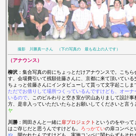
撮影 川勝真一さん （下の写真の 最も右上の人です）
（アナウンス）
柳沢
：集合写真の前にちょっとだけアナウンスで。こちら
す。会場費引いて残額佐藤さんに、京都に来て頂いている
ちょっと佐藤さんにインタビューして貰って文字起こしま
ただでお借りして場所つくっているんですけども、オーナ
いるので
、このビルわりと空き室が沢山ありまして設計事
方、是非入っていただいたらとお願いしてくださいと言
ヤ
川勝
：岡田さんと一緒に
扉プロジェクト
というのをやって
はご存じだと思うんですけども。
ろっかてい
の扉コンペと
や
開かれたんですけども。実施コンペに関わらずもそれ