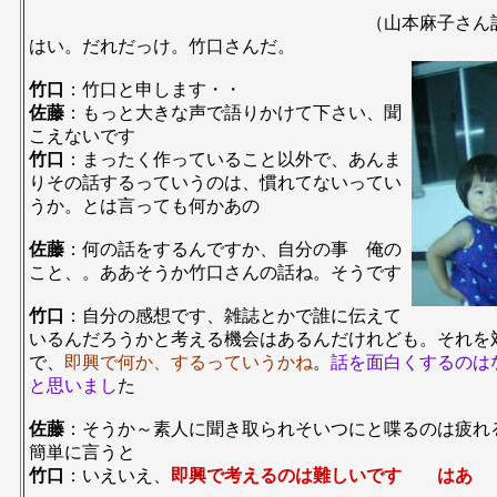
（山本麻子さん記録
はい。だれだっけ。竹口さんだ。
竹口
：竹口と申します・・
佐藤
：もっと大きな声で語りかけて下さい、聞
こえないです
竹口
：まったく作っていること以外で、あんま
りその話するっていうのは、慣れてないってい
うか。とは言っても何かあの
佐藤
：何の話をするんですか、自分の事 俺の
こと、。ああそうか竹口さんの話ね。そうです
竹口
：自分の感想です、雑誌とかで誰に伝えて
いるんだろうかと考える機会はあるんだけれども。それを
で、
即興で何か、するっていうかね
。
話を面白くするのは
と思いまし
た
佐藤
：そうか～素人に聞き取られそいつにと喋るのは疲れ
簡単に言うと
竹口
：いえいえ、
即興で考えるのは難しいです はあ