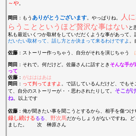
～や
。
人に
ありがとうございます
岡田
：もう
。やっぱりね。
らうことというほど贅沢な事はない
と
私も最近いくつか取材をしていだだくような事があって、
だいたい取材って、話し方とか決まって来るわけですよ
。
佐藤
：ストーリー作っちゃう、自分がそれを演じちゃう
岡田
：それで。何だけど。佐藤さんに話すとき
そんな手が
って
佐藤
：
がはははあは
岡田
：
って判ってますよ
。で話しているんだけど、でもそ
そこが
て、自分のストーリーが・・思わされたりして。
ね
。以上です
佐藤
：俺が聞きたい事を聞こうとするから、相手を傷つけ
録し続ける
、野次馬
るる
だからしょうがないですね。ど
ました。 次 榊原さん