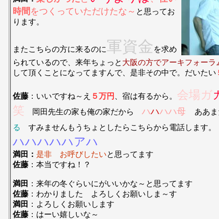
時間
をつくっていただけたな～
と思ってお
ります。
軍資金
またこちらの方に来るのに
を求め
られているので、来年ちょっと
大阪の方でアーキフォーラ
して頂くことになってますんで、是非その中で。だいたい
会場ガ
佐藤
：いいですね～え
５万円
、宿は有るから。
笑
ハ
ハ
ハハ母
岡田先生の家も俺の家だから
ああ
る
すみませんもうちょとしたらこちらから電話します
ハハハハハアハ
満田：
是非 お呼びしたい
と思ってます
佐藤
：本当ですね！？
満田
：来年の冬ぐらいにがいいかな～と思ってます
佐藤
：わかりました よろしくお願いしま～す
満田
：よろしくお願いします
佐藤
：はーい嬉しいな～