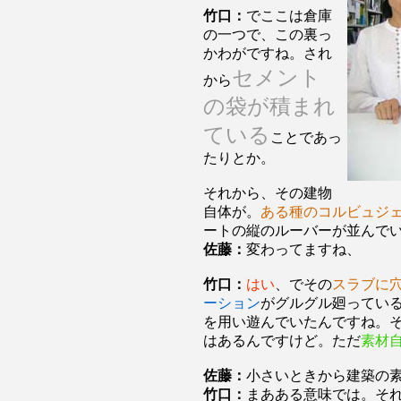
竹口：
でここは倉庫
の一つで、この裏っ
かわがですね。され
セメント
から
の袋が積まれ
ている
ことであっ
たりとか。
それから、その建物
自体が。
ある種のコルビュジ
ートの縦のルーバーが並んで
佐藤：
変わってますね、
竹口：
はい
、でその
スラブに
ーション
がグルグル廻ってい
を用い遊んでいたんですね。
はあるんですけど。ただ
素材
佐藤：
小さいときから建築の
竹口：
まあある意味では。そ