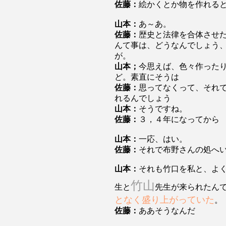
佐藤：
絵かくとか物を作れる
山本：
あ～あ。
佐藤：
歴史と法律を合体させ
んて事は、どうなんでしょう
が。
山本；
今思えば、色々作った
ど。素直にそうは
佐藤：
思ってなくって、それ
れるんでしょう
山本：
そうですね。
佐藤：
３，４年になってから
山本：
一応、はい。
佐藤：
それで布野さんの処へ
山本：
それも竹口を私と、よ
竹山
生と
先生が来られたん
となく盛り上がっていた
。
佐藤：
ああそうなんだ