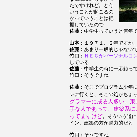
たですけれど。どう
いうことが起こるの
かっていうことは把
握していたので
佐藤：
中学生っていうと何年
山本：
１９７１、２年ですか
佐藤：
あまり一般的じゃない
竹口：
ＮＥＣがパーソナルコ
している
佐藤
：中学生の時に一応触っ
竹口：
そうですね
佐藤：
そこでプログラム少年
ンに行くと、そこの処がちょ
グラマーに成る人多い。東
手な人であって、建築系に
ってますけど
。そういう道に
イン、建築の方が魅力的だと
竹口：
そうですね