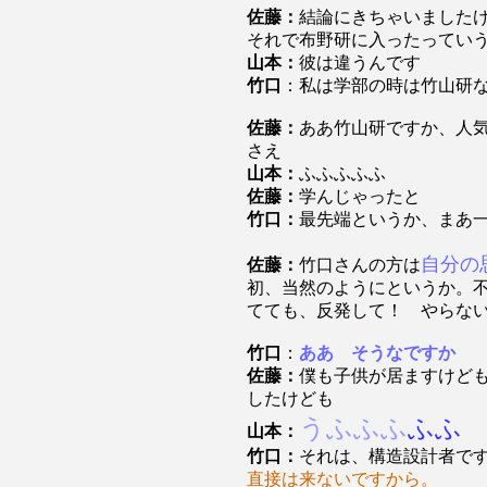
佐藤：
結論にきちゃいました
それで布野研に入ったってい
山本：
彼は違うんです
竹口
：私は学部の時は竹山研
佐藤：
ああ竹山研ですか、人
さえ
山本：
ふふふふふ
佐藤：
学んじゃったと
竹口：
最先端というか、まあ
自分の
佐藤：
竹口さんの方は
初、当然のようにというか。
てても、反発して！ やらな
竹口
：
ああ そうなですか
佐藤：
僕も子供が居ますけど
したけども
うふふふ
ふふ
山本：
竹口：
それは、構造設計者で
直接は来ないですから。