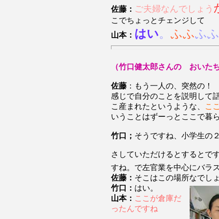
ご夫婦なんでしょう
佐藤：
こでちょっとチェンジして
はい
。
ふふ
ふ
山本：
（竹口健太郎さんの おいた
佐藤
：もう一人の、突然の！
感じで自分のことを説明して
こ産まれたというような、
こ
いうことはずーっとここで暮
竹口；
そうですね、小学生の
さしていただけるとするとで
すね。で左官業を中心にバラ
佐藤：
そこはこの場所なでし
竹口：
はい。
山本：
ここが倉庫だ
ったんですね