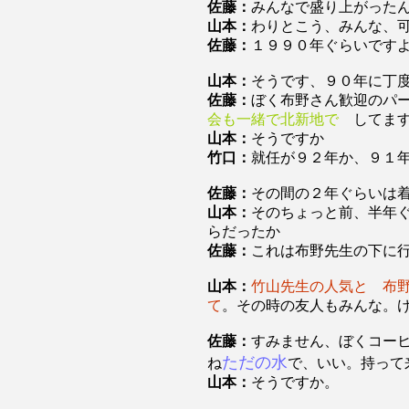
佐藤：
みんなで盛り上がった
山本：
わりとこう、みんな、
佐藤：
１９９０年ぐらいです
山本：
そうです、９０年に丁
佐藤：
ぼく布野さん歓迎のパ
会も一緒で北新地で
してます
山本：
そうですか
竹口：
就任が９２年か、９１
佐藤：
その間の２年ぐらいは
山本：
そのちょっと前、半年
らだったか
佐藤：
これは布野先生の下に
山本：
竹山先生の人気と 布
て
。その時の友人もみんな。
佐藤：
すみません、ぼくコー
ただの水
ね
で、いい。持って
山本：
そうですか。