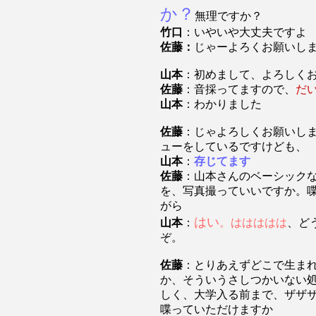
か？
無理ですか？
竹口
：いやいや大丈夫ですよ
佐藤：
じゃーよろくお願いし
山本
：初めまして、よろしく
佐藤
：音採ってますので、
だ
山本
：わかりました
佐藤
：じゃよろしくお願いし
ューをしているですけども、
山本
：
存じてます
佐藤
：山本さんのベーシック
を、写真撮っていいですか。
がら
はい
山本
：
。ははははは
、ど
ぞ。
佐藤
：とりあえずどこで生ま
か、そういうさしつかいない
しく、大学入る前まで、ザザ
喋っていただけますか