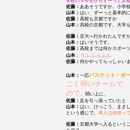
学校の４年生からずーっと京
佐藤：
ああそうですか。小学
山本：
はい、ずーっと基本的
佐藤：
高校も京都ですか
山本：
高校の京都です。大学
佐藤：
京大へ行かれたんです
山本：
はいそうです。
佐藤：
高校までは何かスポー
うふふふふふ
山本
：
佐藤：
何かやってらっしゃい
バスケット・ボ
山本：
一応
ごく弱いチームで
ので
、弱い上に、
佐藤：
足を引っ張っていたと
山本：
はい、けっこう、まさ
という感じで。
本人は頑張っ
佐藤：
京都大学へ入るという