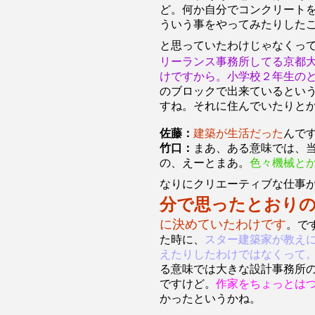
ど。何か自分でコンクリート
ういう事をやってみたりした
と思っていたわけじゃなくっ
リーランス事務所してる京都
けですから。小学校２年生の
のブロックで出来ているとい
すね。それに住んでいたりと
佐藤：
建築が生活だった
んで
竹口：
まあ、ある意味では、
の、えーとまあ。
色々機械と
なりにクリエーティブな仕事
分で思ったとおり
に決めていたわけです
。で
た時に、
スター建築家が教え
えたりしたわけではなくって
る意味では大きな設計事務所
ですけど。
作家をちょっとは
かったというかね。