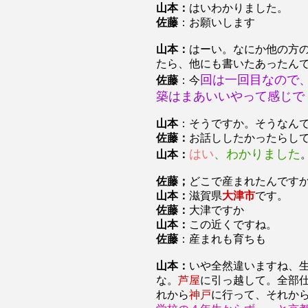
山本：
はいわかりました。
佐藤
：お願いします
山本：
はーい。なにか他の方
たら、他にも書いたあったん
回は一回目なので
佐藤
：今
築はまあいいやって感じで
山本
：そうですか。そうなん
佐藤：
お話ししたかったらし
はい
、わかりました
山本：
佐藤；
どこで産まれたんです
山本：
滋賀県
大津市
です。
佐藤：
大津ですか
山本：
この近くですね。
佐藤
：産まれも育ちも
山本：
いや全然違いますね、
な。
芦屋
に引っ越して。全部
れから
神戸
に行って、それか