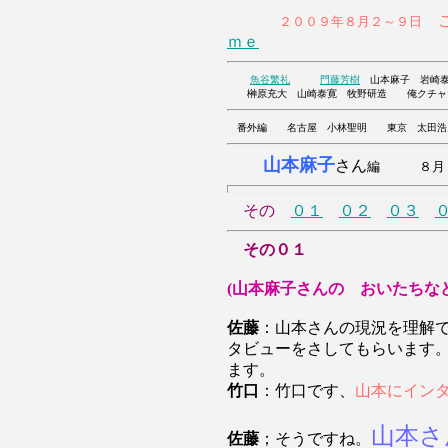
こ
２００９年８月２～９日
ｍｅ
魚谷繁礼
門藤芳樹
山本麻子 岩崎泰
榊原充大 山崎泰寛 牧野研造 俺
番外編 名古屋 小林聖明 東京 太田浩
山本麻子
さん
編 ８月０
その
０１
０２
０３
その０１
(山本麻子さんの おいたちな
佐藤
：山本さんの現況を理解
タビューをさしてもらいます
ます。
竹口
：竹口です、
山本にイン
山本さ
佐藤
；そうですね。