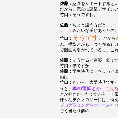
佐藤：
意匠をサポートすると
だから。完全に建築デザイン
竹口：
そうですね。
佐藤：
ちょと違う方だと、
い
ようか
みたいな感じあったの
そうです
竹口；
、だから
ん。模型とかもいつも在るわ
で図面も引かれているし。こ
佐藤：
そうすると建築一筋で
竹口：
僕ですか
佐藤：
学生時代に、ちょっと
動は
竹口：
だから、大学時代です
車の運転とか
こん
うと、
、
とか好きだったですから、非
様々なテクノロジーには、例
プログラミング
をやってみた
ごく当たり前の