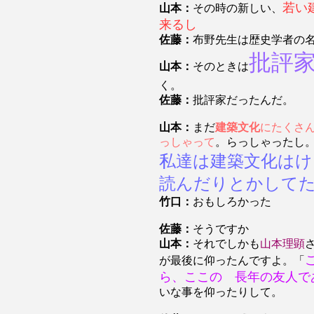
若い
山本：
その時の新しい、
来るし
佐藤：
布野先生は歴史学者の
批評
山本：
そのときは
く。
佐藤：
批評家だったんだ。
山本：
まだ
建築文化
にたくさ
っしゃって
。らっしゃったし
私達は建築文化はけ
読んだりとかして
竹口：
おもしろかった
佐藤：
そうですか
山本：
それでしかも
山本理顕
が最後に仰ったんですよ。「
ら、ここの 長年の友人で
いな事を仰ったりして。