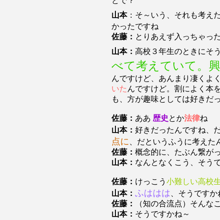
とで？
山本
：そ～いう、それも考え
かったですね
佐藤：
とりあえず入っちゃっ
山本：
高校３年生のときにそ
べて考えていて。
んですけど、あんまり凄くよ
いた
んですけど。割によく本
も、方が趣味としては好きだ
佐藤：
ああ
歴史
とか
法律
ね
山本：
好きだったんですね、
点に
、だというふうに考えた
佐藤：
概念的に、たぶん繋が
山本：
なんとなくこう、そう
佐藤：
けっこう
小難しい高校
ふははは
山本：
、そうですか
佐藤：
（知の合流点）そんな
山本：
そうですかね～