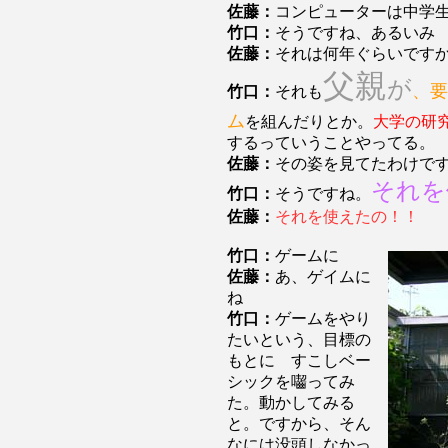
佐藤：
コンピューターは中学
竹口：
そうですね、あるいみ
佐藤：
それは何年ぐらいです
父親
が
、要
竹口：
それも
ム
を組んだりとか。
大学の研
するっていうことやってる。
佐藤：
その姿を見てたわけで
それを
竹口：
そうですね。
佐藤：
それを使えたの！！
竹口：
ゲームに
佐藤：
あ、ゲイムに
ね
竹口：
ゲームをやり
たいという、目標の
もとに すこしベー
シックを囓ってみ
た。動かしてみる
と。ですから、そん
なには没頭しなかっ