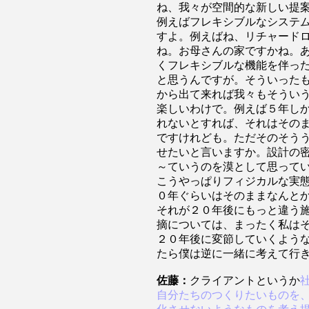
ね
、我々が空間的な新しい提
例えばフレキシブルなシステ
すよ。例えばね、リチャード
ね。お母さんの家ですかね。
くフレキシブルな機能を伴っ
と思うんですが。そういった
から出て来れば我々もそうい
楽しいわけで。例えば５年し
れないとすれば、それはその
ですけれども。ただそのそう
せたいと言いますか。設計の
～ていうのを漠として思って
こうやっぱりフィジカルな実
０年ぐらいはそのままなんと
それが２０年後にもっと違う
摘については、まったく私は
２０年後に変節していくよう
たら僕は逆に一緒に考えて行
佐藤：
クライアントというか
自分たちのつくりたいものを