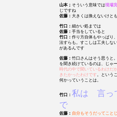
山本；
そういう意味では
現場
じですね
佐藤：
大きくは換えないけと
竹口：
細かい処までは
佐藤：
手当をしていると
竹口：
作り方自体もやっぱり
法すらも。すこしは工夫しな
があるんです
佐藤：
竹口さんはそう思うと
を聞き続けているのは、じゃ
時代の中で聞いているわけだ
きたかったわけです
。という
何かっていうことは。
私は 言っ
竹口：
で
佐藤：
自分もそうだってこと