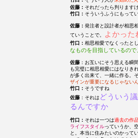
佐藤：
それだったら判ります
竹口：
そういうふうにもって
佐藤：
発注者と設計者が相思
よかった
ていうことで。
竹口：
相思相愛でなくったと
なものを目指しているので
佐藤
：お互いにそう思える瞬
も完璧に相思相愛にはなりき
が多く出来て、一緒に作る。
ザインが重要になるじゃない
竹口：
そうですね
どういう議
佐藤
：それは
るんですか
竹口：
それは一つは
過去の作
ライフスタイル
っていうか、
と。本当に住みたいのかって