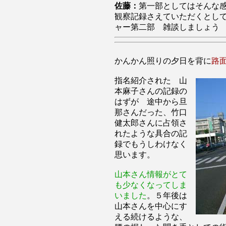
佐藤：
第一部としてはそんな
観察記録さえていただくとし
ャー第二部 雑談しましょう
かんかん照りの夕日を背に
路
指名紹介された 山
本麻子さんの記録の
はずが 途中から旦
那さんだった、竹口
健太郎さんに占領さ
れたような具合の記
録でもうしわけなく
思います。
山本さん情報がとて
も少なくなってしま
いました
。５年後は
山本さんを中心にす
える続けるような、