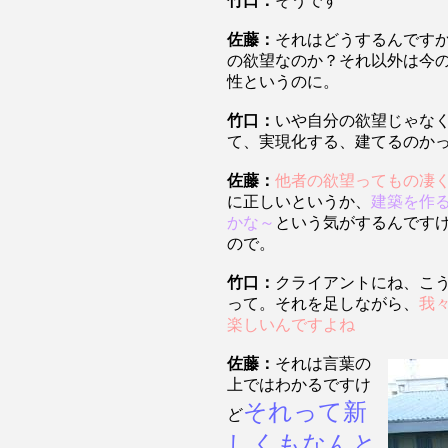
竹口：
そうです
佐藤：
それはどうするんです
の欲望なのか？それ以外は今
性というのに。
竹口：
いや自分の欲望じゃな
て、実現化する、建てるのか
佐藤：
他者の欲望ってもの凄
に正しいというか、
建築を作
かな～
という気がするんです
ので。
竹口：
クライアントにね、こ
って。それを足しながら、
我
楽しいんですよね
佐藤：
それは言葉の
上ではわかるですけ
それって新
ど
しくもなんと