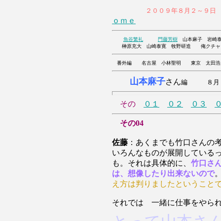
２００９年８月２～９日
ｏｍｅ
魚谷繁礼
門藤芳樹
山本麻子 岩崎泰
榊原充大 山崎泰寛 牧野研造 俺
番外編 名古屋 小林聖明 東京 太田浩
山本麻子
さん
編 ８月０
その
０１
０２
０３
その04
佐藤
：あくまでも竹口さんの
いろんなものが展開している
も。それは具体的に、
竹口さ
は、想像したり出来ないので
え方は判りましたということ
それでは 一緒に仕事をやら