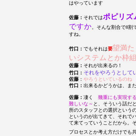
はやっています
ポピリズ
佐藤：
それでは
ですか
。そんな割合で8割
すね。
望満た
竹口：
でもそれは
要
いシステムとか枠
佐藤：
それが出来るの！
それをやろうとして
竹口：
佐藤
：
やろうといているのね
竹口：
出来るかどうかは、ま
佐藤：
凄く
幾重にも実現す
難しいな～
と、そういう話だ
所のスタッフとの選択という
というのが出てきて、それで
て来てっていうことだから。
プロセスとか考え方だけでも