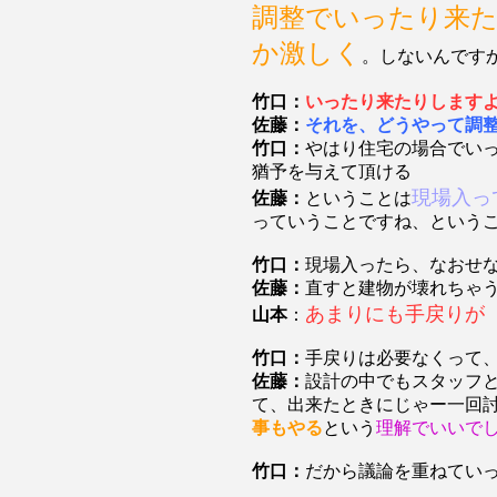
調整でいったり来
か激しく
。しないんです
竹口：
いったり来たりします
佐藤：
それを、どうやって調
竹口：
やはり住宅の場合でい
猶予を与えて頂ける
現場入っ
佐藤：
ということは
っていうことですね、という
竹口：
現場入ったら、なおせ
佐藤：
直すと建物が壊れちゃ
あまりにも手戻りが
山本
：
竹口：
手戻りは必要なくって
佐藤：
設計の中でもスタッフ
て、出来たときにじゃー一回
事もやる
という
理解でいいで
竹口：
だから議論を重ねてい