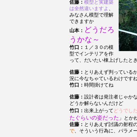
佐藤：
模型と実建築
は全然違いますよ
、
みなさん模型で理解
できますか
どうだろ
山本：
うかな～
竹口：
１／３０の模
型でインテリアを作
って、だいたい棟上げしたと
佐藤：
とりあえず判っている
況に今なちゃているわけです
竹口：
時間掛けてね
佐藤：
設計者は発注者じゃか
どうか解らないんだけど
竹口：
出来上がって
どうでし
たぐらいの姿だった
」とか
佐藤：
とりあえず討議の射程
で
、そういう行為に、パラメ