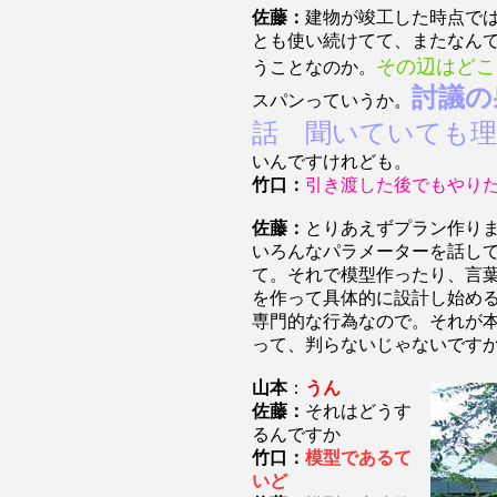
佐藤：
建物が竣工した時点で
とも使い続けてて、またなん
その辺はどこ
うことなのか。
討議の
スパンっていうか。
話 聞いていても
いんですけれども。
竹口：
引き渡した後でもやり
佐藤：
とりあえずプラン作り
いろんなパラメーターを話し
て。それで模型作ったり、言
を作って具体的に設計し始め
専門的な行為なので。それが
って、判らないじゃないです
山本
：
うん
佐藤：
それはどうす
るんですか
竹口：
模型であるて
いど