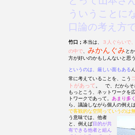
とって山本さ
ういうことに
口論の考え方
竹口；
本当は、
３人ぐらいで
みかんぐみ
の中で
、
とか
方が好いのかもしんないと思
というのは、厳しい面もある
常に考えていることを、こう
トがあって
。 で、だからそ
もっとこう、ネットワークを
トワークであって。
あまり多
ら、議論しながら個人の例え
で客観的な空間っていうのは
う意味では、他者
と、例えば
目的が共
有できる他者と組ん