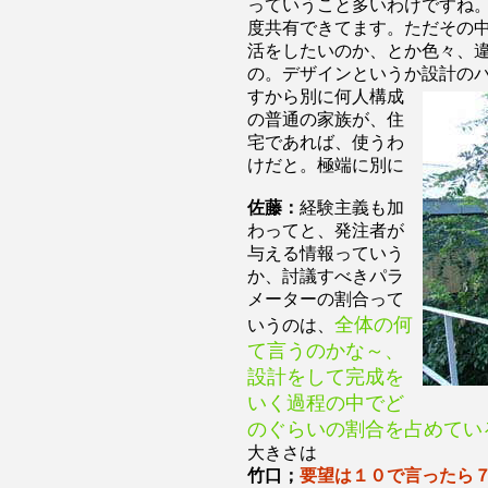
っていうこと多いわけですね
度共有できてます。ただその
活をしたいのか、とか色々、
の。デザインというか設計の
すから別に何人構成
の普通の家族が、住
宅であれば、使うわ
けだと。極端に別に
佐藤：
経験主義も加
わってと、発注者が
与える情報っていう
か、討議すべきパラ
メーターの割合って
全体の何
いうのは、
て言うのかな～、
設計をして完成を
いく過程の中でど
のぐらいの割合を占めてい
大きさは
竹口；
要望は１０で言ったら