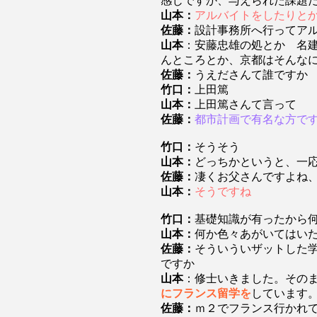
感じですか、与えられた課題
山本：
アルバイトをしたりと
佐藤：
設計事務所へ行ってア
山本
：安藤忠雄の処とか 名
んところとか、京都はそんな
佐藤：
うえださんて誰ですか
竹口：
上田篤
山本：
上田篤さんて言って
佐藤：
都市計画で有名な方で
竹口：
そうそう
山本：
どっちかというと、一
佐藤：
凄くお父さんですよね
山本：
そうですね
竹口：
基礎知識が有ったから
山本：
何か色々あがいてはい
佐藤：
そういういザットした
ですか
山本
：修士いきました。その
にフランス留学を
しています
佐藤：
ｍ２でフランス行かれ