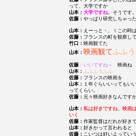
って、大学ですか
山本：
大学ですね
。そうです
佐藤：
やっぱり研究しちゃっ
山本：
えーっと・。ｌこの時
佐藤：
フランスの町を観察し
竹口：
映画観てた
映画観て
ふふう
山本：
佐藤
：いいですね～
映画ね
山本：
ふふふうふふ
佐藤：
フランスの映画を
山本：
１年ぐらいいってもい
ってくらい。
佐藤：
元々映画好きなんです
山本：
私は好きですね、映画
いく
佐藤：
作家監督はだれが好き
山本：
好きかって言われると
佐藤：
こいつは好いよってい