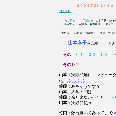
２００９年８月２～９日
ｏｍｅ
魚谷繁礼
門藤芳樹
山本麻子 岩崎泰
榊原充大 山崎泰寛 牧野研造 俺
番外編 名古屋 小林聖明 東京 太田浩
山本麻子
さん
編 ８月０
その
０１
０２
０３
その０２
山本：
実際私達にコンピュー
ふふふふ
ね。
佐藤：
ああそうですか
山本
：大学の間は
佐藤：
余り来なかったと
（参
山本：
実際に使う
竹口：
数台置いてあって、で