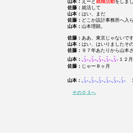
山本：
えーと
就職活動
をしま
佐藤：
就活して
山本：
はい、まだ
佐藤：
どこか設計事務所へ入
山本：
山本理顕。
佐藤：
ああ、東京じゃないで
山本：
はい、はいりましたそ
佐藤：
９７年あたりから山本
ふふふふふ
山本：
１２月
佐藤：
じゃー８ヶ月
ふふふふふふ
山本：
３
その０３へ