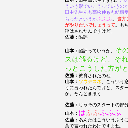
山本：
田中喬先生ですね。
こ
ういう形でいこうっていうの
田中先生んも高松伸もも結構
ふふふ
らったというか
。
貴方
がやりたいでしょうって
。も
評はされたんですけど。
佐藤：
酷評
そ
山本：
酷評っていうか、
スは解るけど、そ
っとこうした方が
佐藤：
教育されたのね
山本：
ソウデスネ
、こういう
うに言われたんでけど、スタ
が。そんとき凄く
佐藤：
じゃそのスタートの部
は
ふふ
ふふふ
山本：
佐藤：
あんたはこういうふう
葉で言われたわけですよね。