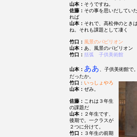
山本：
そうですね。
佐藤：
その事を思いだしてい
れば
山本：
それで、高松伸のとき
ね。それも課題として凄く
竹口：
風景のパビリオン
山本：
あ、風景のパビリオン
竹口：
括弧 子供美術館
ああ
山本：
、子供美術館で
だったか。
竹口
：
いっしょやろ
山本：
ぜみ。
佐藤：
これは３年生
の課題だ
山本：
２年生です、
後期で。一クラスが
２つに分けて。
竹口：
３年生の前期