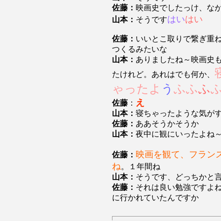
佐藤：
映画史でしたっけ、な
はい
はい
山本：
そうです
佐藤：
いいとこ取りで繋ぎ重
つくるみたいな
山本：
ありましたね～映画史
たけれど。あれはでも何か、
ゃったよ
う
ふふ
ふ
え
佐藤
：
山本：
寝ちゃったような気が
佐藤：
ああそうかそうか
山本：
夜中に観にいったよね
映画を観て、フラン
佐藤：
ね
。１年間ね
山本：
そうです、どっちかと
佐藤：
それは良い勉強ですよ
に行かれていたんですか