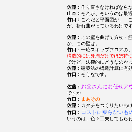
佐藤：
作り直さなければなら
山本：
それが、そいうのは最
竹口：
これだと平面図が、 
が、折れ曲がっているわけで
佐藤：
この壁を曲げて方杖・
か、この壁は。
竹口
：一応スキップフロアの
構造的には外周だけでほぼ持
でけど、法律的にどうなのか
佐藤：
建築法の構造計算に有
竹口：
そうなです。
お父さんにお任せア
佐藤：
ですか
竹口
：
まあその
佐藤：
カタチをつくりたいわ
コストに乗らないも
竹口：
いうのは、色々工夫してもら