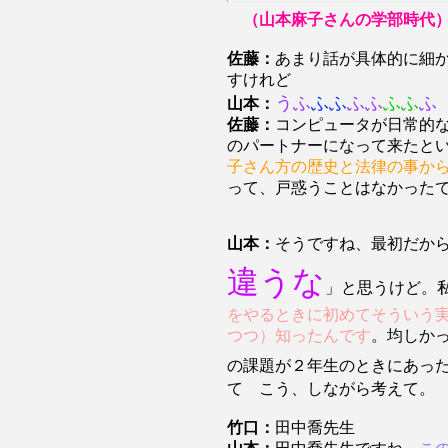
（山本麻子さんの学部時代
佐藤：
あまり話が具体的に細
すけれど
うふ
ふふ
ふふ
ふふ
ふ
山本：
佐藤：
コンピュータが日常的
のパートナーになって来たと
子さん方の歴史と法律の事か
って、戸惑うことはなかった
山本：
そうですね、最初だか
違うな
」と思うけど。
をやるときに初めてそういう
つつ）知ったんです
。均しか
の課題が２年生のときにあっ
て こう、しながら考えて。
竹口：
田中喬先生