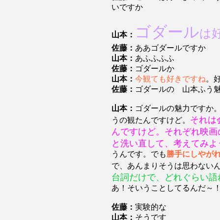
いですか
ゴダール
は
山本：
佐藤：
ああゴダールですか
山本：
あふふふふ
佐藤：
ゴダールか
山本：
今観ても好きですね
。
佐藤：
ゴダールの 山本ふう
山本：
ゴダールの魅力ですか
それは
うの観たんですけど。
んですけど。それぞれ映画
と洗い直して、考えてみよ
うんです。でも
勝手にしやが
で、あんまりそうは思わない
台詞だけで、どれぐらい語
あ！そいうことしてるんだ～
佐藤：
実験的な
山本：
そうです