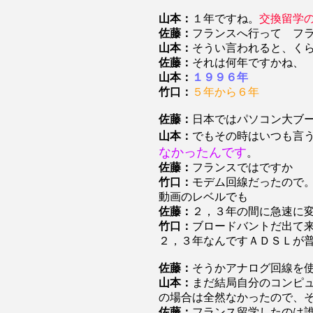
山本：
１年ですね。
交換留学
佐藤：
フランスへ行って フ
山本：
そうい言われると、く
佐藤：
それは何年ですかね、
山本：
１９９６年
竹口：
５年から６年
佐藤：
日本ではパソコン大ブ
山本：
でもその時はいつも言
なかったんです
。
佐藤：
フランスではですか
竹口：
モデム回線だったので
動画のレベルでも
佐藤：
２，３年の間に急速に
竹口：
ブロードバントだ出て
２，３年なんですＡＤＳＬが
佐藤：
そうかアナログ回線を
山本：
まだ結局自分のコンピ
の場合は全然なかったので、
佐藤：
フランス留学したのは