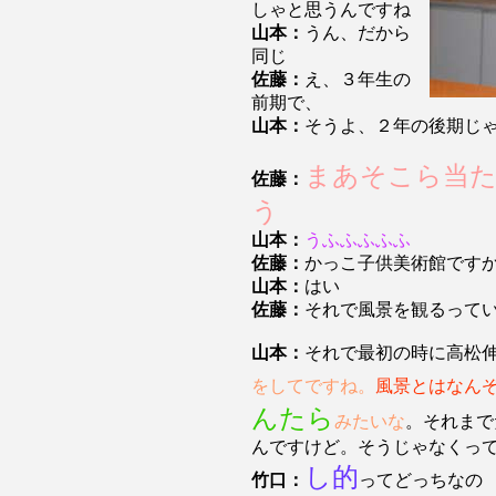
しゃと思うんですね
山本：
うん、だから
同じ
佐藤：
え、３年生の
前期で、
山本：
そうよ、２年の後期じ
まあそこら当
佐藤：
う
山本：
うふふふふふ
佐藤：
かっこ子供美術館です
山本：
はい
佐藤：
それで風景を観るって
山本：
それで最初の時に高松
をしてですね。
風景とはなん
んたら
みたいな
。それまで
んですけど。そうじゃなくっ
し的
竹口：
ってどっちなの