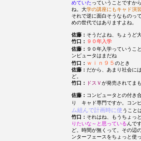
めていた
っていうことですか
ね。大
学の講座にもキャド演
それで逆に面白そうなものっ
めの世代ではありますよね。
佐藤：
そうだよね、ちょうど
竹口：
９０年入学
佐藤：
９０年入学っていうこ
ンピュータはまだね
ｗｉｎ９５
竹口：
のとき
佐藤：
だから、あまり社会に
ど。
竹口：
ドスＶ
が発売されてま
佐藤：
コンピュータとの付き
り キャド専門ですか。コン
ム組んで計画時に使
うこと
竹口：
それはね、もうちょっ
りたいな～と思っている
んで
ど。時間が無くって。その辺
ンターフェースをちょっと使