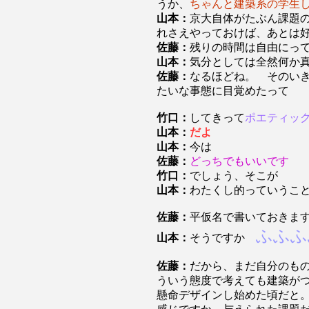
うか、
ちゃんと建築系の学生
山本：
京大自体がたぶん課題
れさえやっておけば、あとは
佐藤：
残りの時間は自由にっ
山本：
気分としては全然何か
佐藤：
なるほどね。 そのい
たいな事態に目覚めたって
竹口：
してきって
ポエティッ
山本：
だよ
山本：
今は
佐藤：
どっちでもいいです
竹口：
でしょう、そこが
山本：
わたくし的っていうこ
佐藤：
平仮名で書いておきま
ふふふ
山本：
そうですか
佐藤：
だから、まだ自分のも
ういう態度で考えても建築が
懸命デザインし始めた頃だと