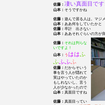
凄い真面目です
佐藤：
山本：
そうですかね
佐藤：
遊んで居る人は。マジ
山本：
ああ何をしていたかと
佐藤：
卒計 出さない
山本：
ああそれぐらいの方が
佐藤：
それは判らな
いですよ！
はは
ふ
山本：
う
ふ
ふふ
ふ
佐藤：
だからそいう
事を言う人が隠れて
実はやっていたのか
もしれないし、言う
人が少なかったので
山本：
真面目ですね
佐藤：
真面目ってい