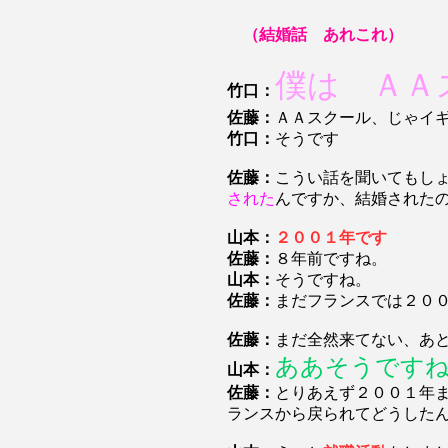
（結婚話 あれこれ）
僕は ＡＡ
竹口：
佐藤：
ＡＡスクール、じゃイ
竹口：
そうです
佐藤：
こうい話を聞いてもし
された
んですか、結婚された
山本：
２００１年です
佐藤：
８年前ですね。
山本：
そうですね。
佐藤：
まだフランスでは２０
佐藤：
まだ全然来てない、あ
ああそうです
山本：
佐藤：
とりあえず２００１年
ランスから戻られてどうした