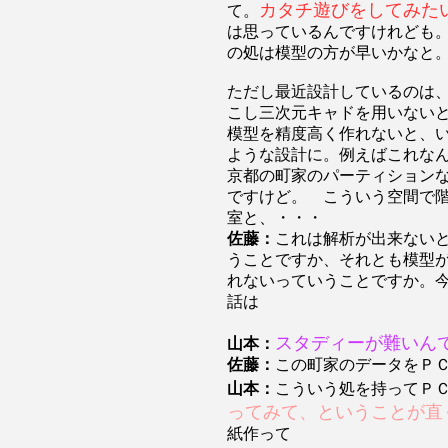
カタチ遊びをしてみた
て。
は思っているんですけれども
の処は模型の方が早いかなと
ただし最近設計しているのは
こし三次元キャドを用いない
模型を精度高く作れないと、
ような設計に。例えばこれな
京都の町家のパーティション
ですけど。 こういう空間で
室と、・・・
佐藤：
これは解析が出来ない
うことですか、それとも模型
れないっていうことですか。
話は
スタディーが難いん
山本：
佐藤：
この町家のデータをＰ
山本：
こういう処を持ってＰ
ってみて、ということが直
紙作って