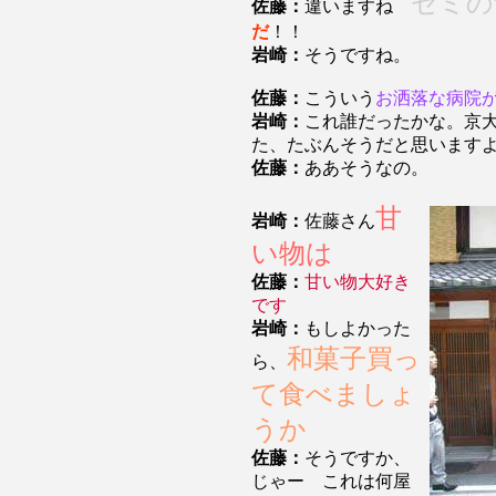
セミの
佐藤：
違いますね
だ
！！
岩崎：
そうですね。
佐藤：
こういう
お洒落な病院
岩崎：
これ誰だったかな。京
た、たぶんそうだと思います
佐藤：
ああそうなの。
甘
岩崎：
佐藤さん
い物は
佐藤：
甘い物大好き
です
岩崎：
もしよかった
和菓子買っ
ら、
て食べましょ
うか
佐藤：
そうですか、
じゃー これは何屋