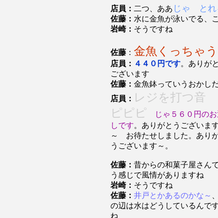
じゃ とれ
店員：
二つ、ああ
佐藤：
水に金魚が泳いでる、
岩崎：
そうですね
金魚くっちゃ
佐藤
：
店員：
４４０円です
。ありが
ございます
佐藤：
金魚鉢っていうおかし
レジを打つ音 
店員：
ピピピ
じゃ５６０円のお
しです
。ありがとうございま
～ お待たせしました。あり
うございます～。
佐藤：
昔からの和菓子屋さん
う感じで風情がありますね
岩崎：
そうですね
佐藤：
井戸とかあるのかな～
の辺は水はどうしているんで
ね