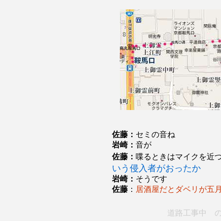
佐藤：
セミの音ね
岩崎：
音が
佐藤：
喋るときはマイクを近
いう侵入者がおったか
岩崎：
そうです
佐藤
：
居酒屋だとダベリが五
道路工事中 の