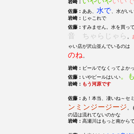
いやいや
いい
岩崎：
水で
佐藤：
ああ、
、水がい
岩崎：
じゃこれで
佐藤：
すみません。水を買っ
音 ちゃらじゃら
。
ゃい店が沢山並んでいるのは
のね
。
岩崎：
ビールでなくってよか
。
佐藤：
いやビールはいい
岩崎：
もう河原です
佐藤：
あ！本当、凄いね～セ
ンミンジージージ
。
の辺は流れてないのかな
岩崎：
高瀬川はもっと南から