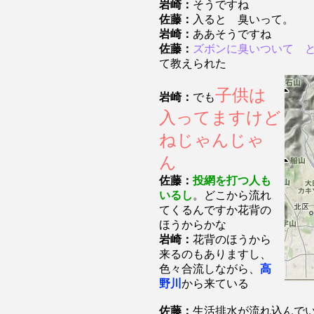
岩崎：
そうですね
佐藤：
入ると 臭いって。
岩崎：
ああそうですね
佐藤：
ズボンに臭いついて 
て教えられた
子供は
岩崎：
でも
入ってますけど
ねじゃんじゃ
ん
佐藤：
投網を打つ人も
いるし
。どこから流れ
てくるんですか花背の
ほうからかな
岩崎：
花背のほうから
来るのもありますし、
色々合流しながら、
高
野川
から来ている
佐藤：
生活排水が流れ込んで