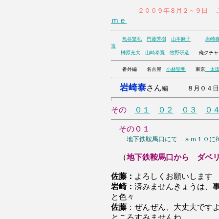
こ
２００９年８月２～９日
ｍｅ
魚谷繁礼
門藤芳樹
山本麻子
岩崎
造
榊原充大
山崎泰寛
牧野研造
俺ク
番外編 名古屋
小林聖明
東京
太田
岩崎泰
さん
編 ８月０４日 
その
０１
０２
０３
０
その０１
地下鉄鞍馬口にて ａｍ１０に
（
地下鉄鞍馬口から ダベ
佐藤：
よろしくお願いします
岩崎：
済みませんきょうは、
と色々
佐藤
：ぜんぜん、大丈夫です
ところすみませんね