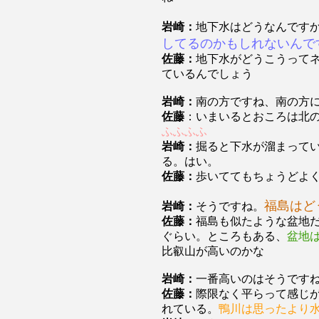
岩崎：
地下水はどうなんです
してるのかもしれないんで
佐藤：
地下水がどうこうって
ているんでしょう
岩崎：
南の方ですね、南の方
佐藤
：いまいるとおころは北
ふふふふ
岩崎：
掘ると下水が溜まって
る。はい。
佐藤：
歩いててもちょうどよ
福島はど
岩崎：
そうですね。
佐藤：
福島も似たような盆地
ぐらい。ところもある、
盆地
比叡山が高いのかな
岩崎：
一番高いのはそうです
佐藤：
際限なく平らって感じ
れている。
鴨川は思ったより