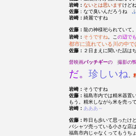
岩崎：
ないとは思います
けど
佐藤
：なで臭いんだろうね
岩崎：
綺麗ですね
佐藤：
龍の神様祀られていて
岩崎：
そうですね
。こ
の辺で
都市に流れている川の中で
佐藤：
２日まえに聞いた話は
督映画
パッチギー
の 撮影の
だ。
珍しいね
。
岩崎：
そうですね
佐藤：
福島市内では精米器置
もう。精米しながら米を売っ
岩崎：
あああ～
佐藤：
昨日も歩いて思ったけ
バシャツ売っている小さな店
福島市内じゃなくってもうち