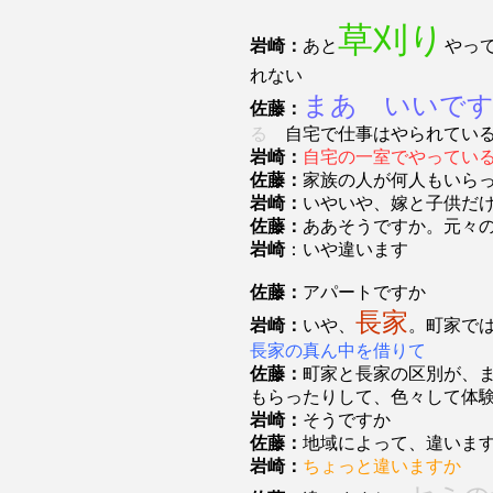
草刈り
岩崎：
あと
やっ
れない
まあ いいで
佐藤：
る
自宅で仕事はやられている
岩崎：
自宅の一室でやってい
佐藤：
家族の人が何人もいら
岩崎：
いやいや、嫁と子供だ
佐藤：
ああそうですか。元々
岩崎
：いや違います
佐藤：
アパートですか
長家
岩崎：
いや、
。町家で
長家の真ん中を借りて
佐藤：
町家と長家の区別が、
もらったりして、色々して体
岩崎：
そうですか
佐藤：
地域によって、違いま
岩崎：
ちょっと違いますか