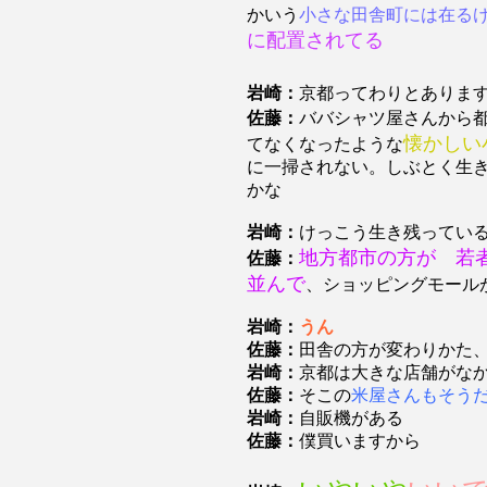
かいう
小さな田舎町には在る
に配置されてる
岩崎：
京都ってわりとあり
佐藤：
ババシャツ屋さんから
懐かしい
てなくなったような
に一掃されない。しぶとく生
かな
岩崎：
けっこう生き残ってい
地方都市の方が 若
佐藤：
並んで
、ショッピングモール
岩崎：
うん
佐藤：
田舎の方が変わりかた
岩崎：
京都は大きな店舗がな
佐藤：
そこの
米屋さんもそう
岩崎：
自販機がある
佐藤：
僕買いますから