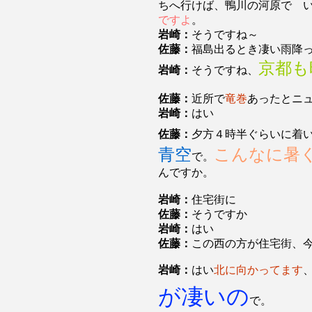
ちへ行けば、鴨川の河原で 
ですよ
。
岩崎：
そうですね～
佐藤：
福島出るとき凄い雨降
京都も
岩崎：
そうですね、
佐藤：
近所で
竜巻
あったとニ
岩崎：
はい
佐藤：
夕方４時半ぐらいに着
青空
こんなに暑
で。
んですか。
岩崎：
住宅街に
佐藤：
そうですか
岩崎：
はい
佐藤：
この西の方が住宅街、
岩崎：
はい
北に向かってます
が凄いの
で。