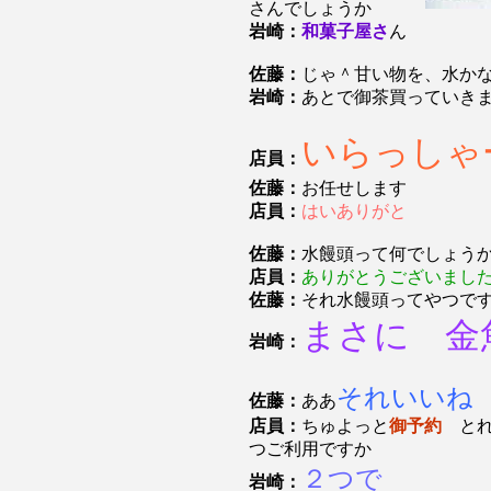
さんでしょうか
岩崎：
和菓子屋さ
ん
佐藤：
じゃ＾甘い物を、水か
岩崎：
あとで御茶買っていき
いらっしゃ
店員：
佐藤：
お任せします
店員：
はいありがと
佐藤：
水饅頭って何でしょう
店員：
ありがとうございまし
佐藤：
それ水饅頭ってやつで
まさに 金
岩崎：
それいいね
佐藤：
ああ
店員：
ちゅよっと
御予約
とれ
つご利用ですか
２つで
岩崎：