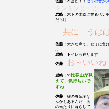
佐藤：
本当だ！！
セミの音が
ミンミンじーじー
岩崎：
木下の木陰に在るベン
だらけ
共に うは
佐藤：
大きな声で、セミに負
ふ
岩崎
：トイレも在ります
お～いいね
佐藤
：
比叡山が見
岩崎：
で
えて、気持ちいで
すね
佐藤
：鯉の養殖場な
んかもあるんだ あ
の当たりに暮らして