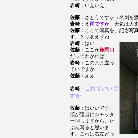
岩崎
：いえいえ
佐藤
：さとうですが（名刺を
岩崎
：え
雨ですか
。天気は大
佐藤
：ここで写真を、記念写
す。とりあえずね
岩崎
：はい
佐藤
：ここが
鞍馬口
だってわかれば
岩崎：
このまま立っ
ていですか
佐藤：
ええ
これでいいで
岩崎
：
すか
佐藤
：はいいです。
僕が適当にシャッタ
ー押しますから、た
ぶん写ると思いま
す。これは右左どっ