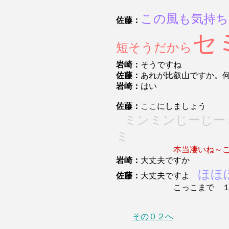
この風も気持ち
佐藤：
セ
短そうだから
岩崎：
そうですね
佐藤：
あれが比叡山ですか。
岩崎：
はい
佐藤：
ここにしましょう
ミンミンじーじー
ミ
本当凄いね～こ
岩崎：
大丈夫ですか
ほほ
佐藤：
大丈夫ですよ
こっこまで １２分
その０２へ