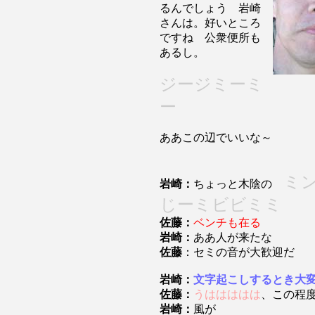
るんでしょう 岩崎
さんは。好いところ
ですね 公衆便所も
あるし。
ジージミーミ
ー
ああこの辺でいいな～
ミ
岩崎：
ちょっと木陰の
じーミビビミミ
佐藤：
ベンチも在る
岩崎：
ああ人が来たな
佐藤
：セミの音が大歓迎だ
岩崎：
文字起こしするとき大
佐藤：
うははははは
、この程
岩崎：
風が