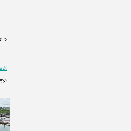
かっ
有名
ぼの