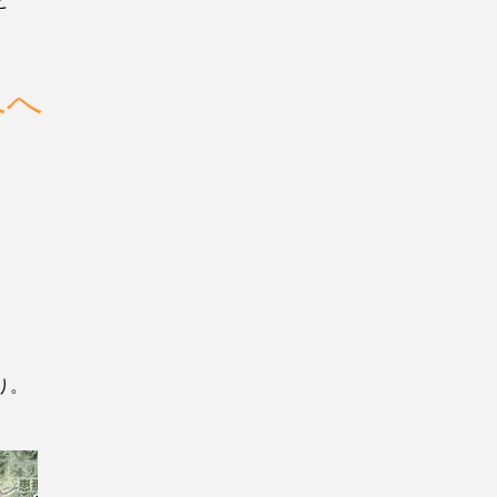
ど
へへ
り。