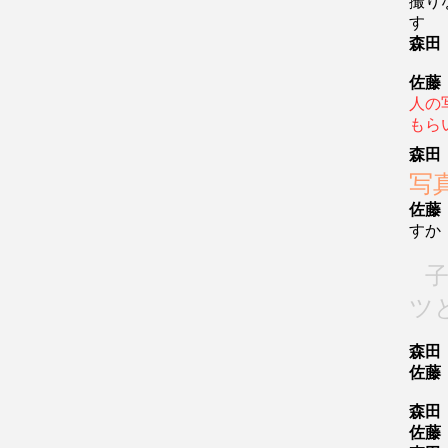
撮り
す
森田
佐藤
人の
もら
森田
写
佐藤
すか
ツ
森田
佐藤
森田
佐藤