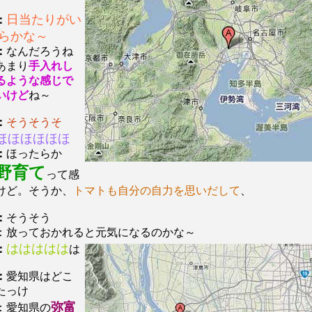
日当たりがい
：
らかな～
：
なんだろうね
あまり
手入れし
るような感じで
いけど
ね～
：
そうそうそ
ほほほほほほ
：
ほったらか
野育て
って感
けど。そうか、
トマトも自分の自力を思いだして
、
：
そうそう
：放っておかれると元気になるのかな～
ははははは
：
は
：
愛知県はどこ
たっけ
弥富
：愛知県の