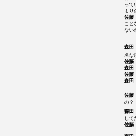
って
より
佐藤
こと
ない
森田
名な
佐藤
森田
佐藤
森田
佐藤
の？
森田
して
佐藤