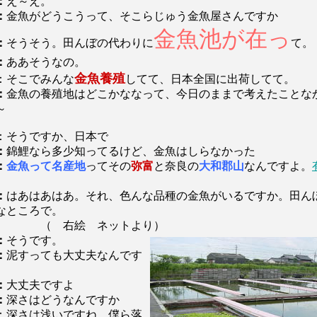
：
え～え。
：
金魚がどうこうって、そこらじゅう金魚屋さんですか
金魚池が在っ
：
そうそう。田んぼの代わりに
て。
：
ああそうなの。
金魚養殖
：そこでみんな
してて、日本全国に出荷してて。
：
金魚の養殖地はどこかななって、今日のままで考えたことな
～
：そうですか、日本で
：
錦鯉なら多少知ってるけど、金魚はしらなかった
：
金魚って名産地
ってその
弥富
と奈良の
大和郡山
なんですよ。
：
はあはあはあ。それ、色んな品種の金魚がいるですか。田ん
なところで。
 右絵 ネットより）
：
そうです。
：
泥すっても大丈夫なんです
：
大丈夫ですよ
：
深さはどうなんですか
：深さは浅いですね。僕ら落