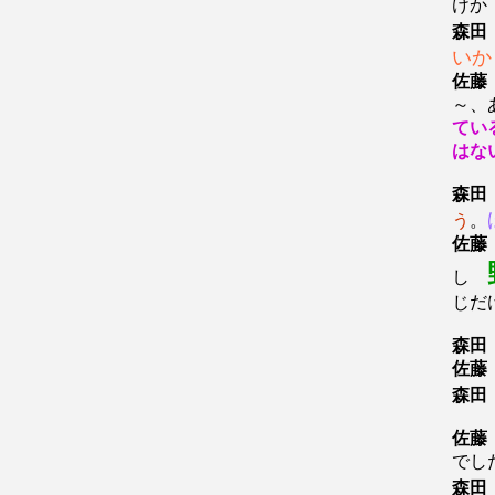
けか
森田
いか
佐藤
～、
てい
はな
森田
う
。
佐藤
し
じだ
森田
佐藤
森田
佐藤
でし
森田