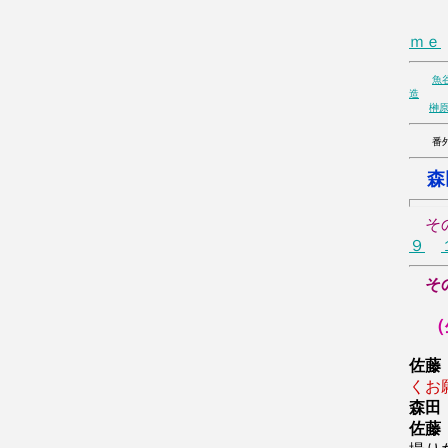
２
ｍｅ
魚
造
榊
番外
森
そ
９
そ
（
佐藤
くお
森田
佐藤