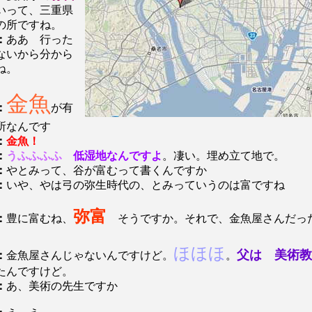
いって、三重県
の所ですね。
：
ああ 行った
ないから分から
ね。
金魚
：
が有
所なんです
：
金魚！
：
うふふふふ
低湿地なんですよ
。凄い。埋め立て地で。
：
やとみって、谷が富むって書くんですか
：
いや、やは弓の弥生時代の、とみっていうのは富ですね
弥富
：
豊に富むね、
そうですか。それで、金魚屋さんだっ
ほほほ
父は 美術教
：
金魚屋さんじゃないんですけど。
。
たんですけど。
：
あ、美術の先生ですか