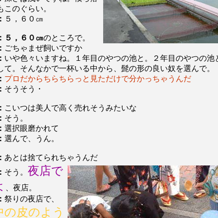
もこのぐらい。
：
５，６０㎝
：５，６０㎝
のところで。
：
ごちゃまぜ飼いですか
：
いや色々いますね。１年目のやつの池と。２年目のやつの池
して。そんなかで一杯いる中から、髭の形の良い奴を選んで。
：
プロだからちらちらっと見ただけで分かっちゃうんだ
：
そうそう・
：
こいつは美人で高く売れそうみたいな
：
そう。
：
選択眼磨かれて
：
選んで、うん。
：
あとは捨てられちゃうんだ
夜店で
：
そう。
よ
、夜店。
：
祭りの夜店で、
中の皮のよう