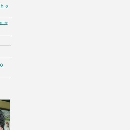
ｈｏ
岡田栄
０