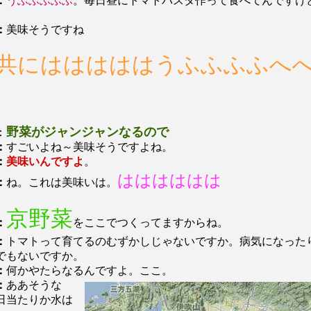
：
うふふふふふ
。毎日昼にトマトパスタ作って食べてんですけ
：
美味そうですね
共にはははははうふふふふへ
野菜がジャンジャンなるので
：
：
すごいよね～美味そうですよね。
：
美味いんですよ
。
はははははは
：
ね。これは美味いは。
京野菜
：
をここでつくってますからね。
：
トマトって育てるのむずかしじゃないですか。病気になった
でもないですか。
：
何かやたらなるんですよ。ここ。
：
ああそうな
日当たりか水は