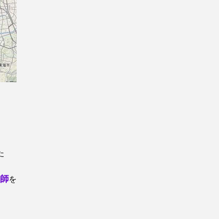
た
師
を