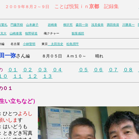
ことば悦覧ｉｎ
京都
記録集
００９年８月２～９日
谷繁礼
門藤芳樹
山本麻子
岩崎泰
柳沢究
森田一弥
浅見俊幸
満田衛資
川勝真一
原充大
山崎泰寛
牧野研造
俺クチャー
観客感想
編 名古屋
小林聖明
東京
太田浩史
松島潤平
田一弥
さん
編 ８月０５日 Ａｍ１０～
晴れ
の
０１
０２
０３
０４
０５
０６
０７
０８
１０
１１
１２
１３
の０１
生い立ちなど）
：ひとつ
よろし
願いしま
す
：はいどうも
：ときどき写真