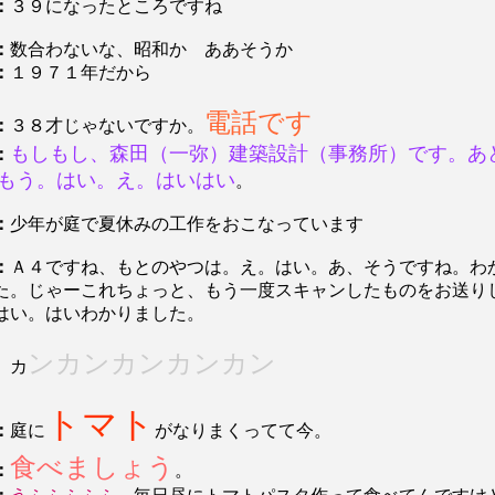
：
３９になったところですね
：
数合わないな、昭和か ああそうか
：
１９７１年だから
電話です
：
３８才じゃないですか。
もしもし、森田（一弥）建築設計（事務所）です。あ
：
もう。はい。え。はいはい
。
：
少年が庭で夏休みの工作をおこなっています
：
Ａ４ですね、もとのやつは。え。はい。あ、そうですね。わ
た。じゃーこれちょっと、もう一度スキャンしたものをお送り
はい。はいわかりました。
ンカンカンカンカン
カ
トマト
：
庭に
がなりまくってて今。
食べましょう
：
。