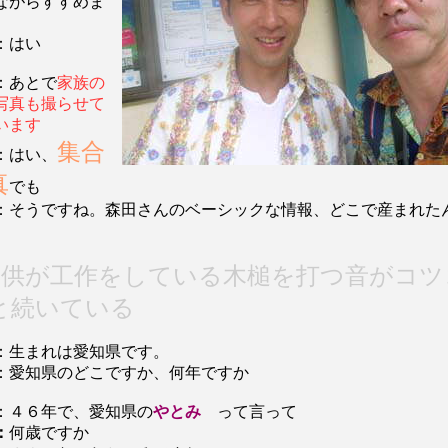
ながらすすめま
：はい
：あとで
家族の
写真も撮らせて
います
集合
：はい、
真
でも
：そうですね。森田さんのベーシックな情報、どこで産まれた
子供が工作をしている木槌を打つ音がコツ
と続いている
：生まれは愛知県です。
：愛知県のどこですか、何年ですか
：４６年で、愛知県の
やとみ
って言って
：
何歳ですか