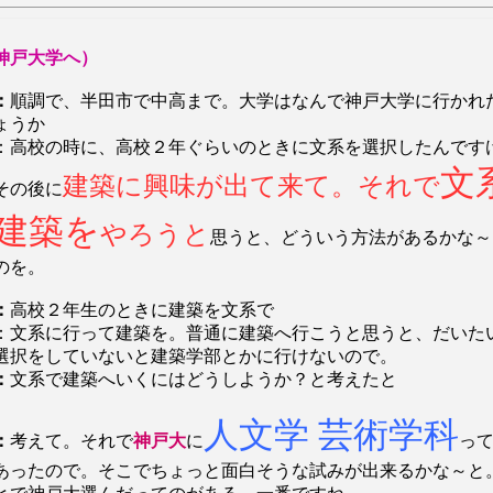
戸大学へ）
：
順調で、半田市で中高まで。大学はなんで神戸大学に行かれ
ょうか
：高校の時に、高校２年ぐらいのときに文系を選択したんです
文
建築に興味が出て来て。それで
その後に
建築を
やろうと
思うと、どういう方法があるかな～
のを。
：
高校２年生のときに建築を文系で
：文系に行って建築を。普通に建築へ行こうと思うと、だいた
選択をしていないと建築学部とかに行けないので。
：
文系で建築へいくにはどうしようか？と考えたと
人文学 芸術学科
：
考えて。それで
神戸大
に
っ
あったので。そこでちょっと面白そうな試みが出来るかな～と