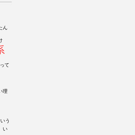
たん
け
系
って
い理
ていう
。い