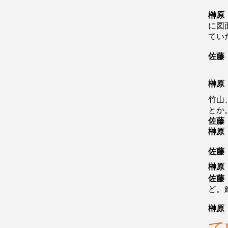
榊原
に図
てい
佐藤
榊原
竹山
とか
佐藤
榊原
佐藤
榊原
佐藤
ど。
榊原