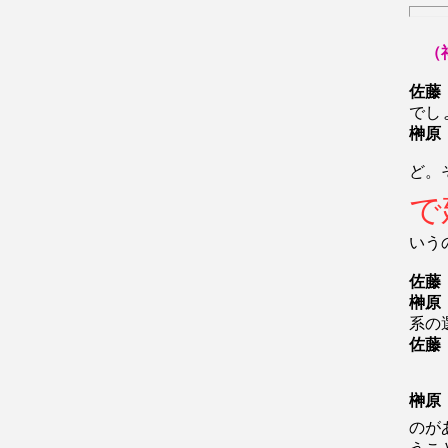
（神
佐藤
でし
榊原
ど。
で
いう
佐藤
榊原
系の
佐藤
榊原
のが