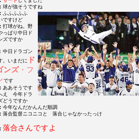
：
サード
してました
：
球が強そうですね
：
ふふふふふ
いですけど
：
打球がね。野
やっぱり中日ド
ンズですか
：中日ドラゴン
ド
す。いまだに
ゴンズ
・フ
ン
です
：
ああそうです
へえ 今年ドラ
ズどうですか
：
今年なんだかんんだ順調
：
落合監督ニコニコと 落合じゃなかったっけ
落合さんですよ
：