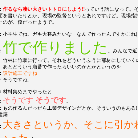
：
作るなら凄い大きいトトロにしよう!!
っていう話になって。
面を書いたりとか、現場の監督というとあれですけど。現場指
たのが、僕だったようで。
：
小学生でね、ガキ大将みたいな なんで作ったんですかこれ
竹で作りました
：
。みんなで近
、竹林に竹取に行って。それをどういうふうに部材にしていく
。あとどういう順番で作ったらいいのかとかというのを
：
設計施工ですね
：そうですね。
：
材料集めまでやったと
そうです
そうです
：
。
：
もの作るんだっだら工業デザインだとか、そういうのもある
建築
大きさというか、そこに引か
：