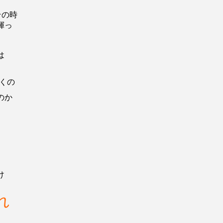
その時
揮っ
は
くの
のか
け
れ