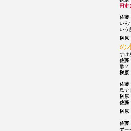
田市
佐藤
いん
いう
榊原
の
すけ
佐藤
酢？
榊原
佐藤
島で
榊原
佐藤
榊原
佐藤
ずー