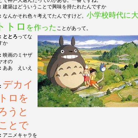
とで神戸大選んだってのがある。一番ですね。
：
建築はどういうことで興味を持たれたんですか
小学校時代に
：
なんかそれ色々考えてたんですけど。
トトロ
を作った
ことがあって。
：ととろ
ってな
すか
：
映画のミヤザ
ヤオの
：
ああ えいえ
デカイ
：
トロを
ろうと
ことで
：
アニメキャラを