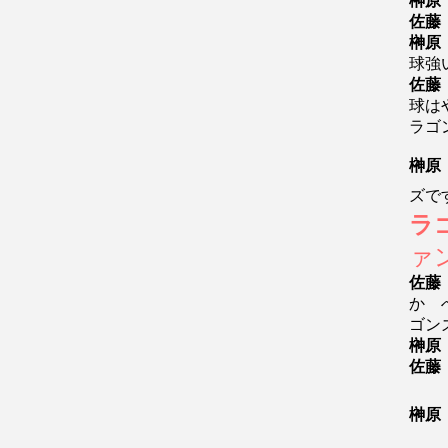
榊原
佐藤
榊原
球強
佐藤
球は
ラゴ
榊原
ズで
ラ
ァ
佐藤
か 
ゴン
榊原
佐藤
榊原