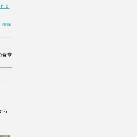
ｈｏ
岡田栄
の食堂
から