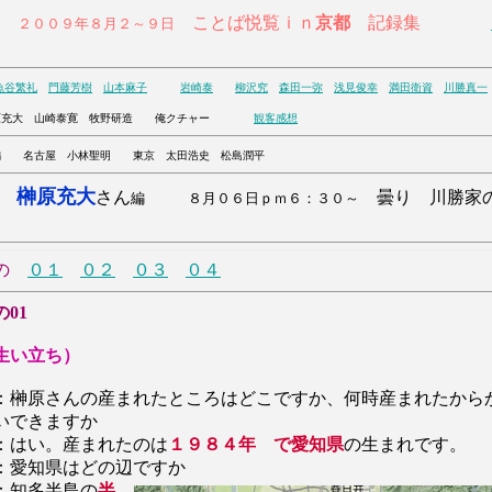
ことば悦覧ｉｎ
京都
記録集
００９年８月２～９日
魚谷繁礼
門藤芳樹
山本麻子
岩崎泰
柳沢究
森田一弥
浅見俊幸
満田衛資
川勝真一
充大 山崎泰寛 牧野研造 俺クチャー
観客感想
 名古屋 小林聖明 東京 太田浩史 松島潤平
原充大
さん
曇り 川勝家
編 ８月０６日ｐｍ６：３０～
の
０１
０２
０３
０４
の01
生い立ち）
：榊原さんの産まれたところはどこですか、何時産まれたから
いできますか
：はい。産まれたのは
１９８４年 で愛知県
の生まれです。
：愛知県はどの辺ですか
：知多半島の
半