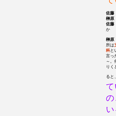
て
佐藤
榊原
佐藤
か
榊原
所は
科
と
言っ
～。
りく
ると
て
の
い