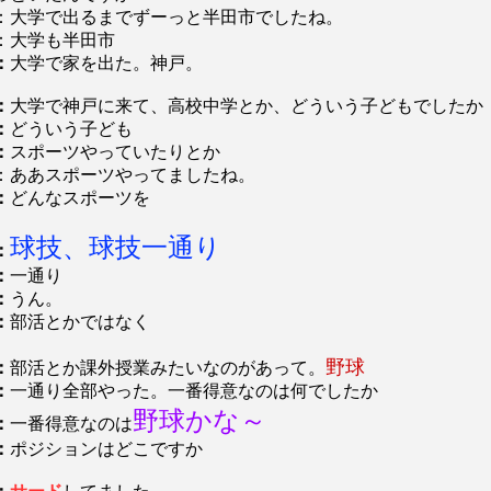
：大学で出るまでずーっと半田市でしたね。
：大学も半田市
：
大学で家を出た。神戸。
：
大学で神戸に来て、高校中学とか、どういう子どもでしたか
：
どういう子ども
：
スポーツやっていたりとか
：ああスポーツやってましたね。
：
どんなスポーツを
球技、球技一通り
：
：
一通り
：
うん。
：
部活とかではなく
野球
：
部活とか課外授業みたいなのがあって。
：
一通り全部やった。一番得意なのは何でしたか
野球かな～
：
一番得意なのは
：
ポジションはどこですか