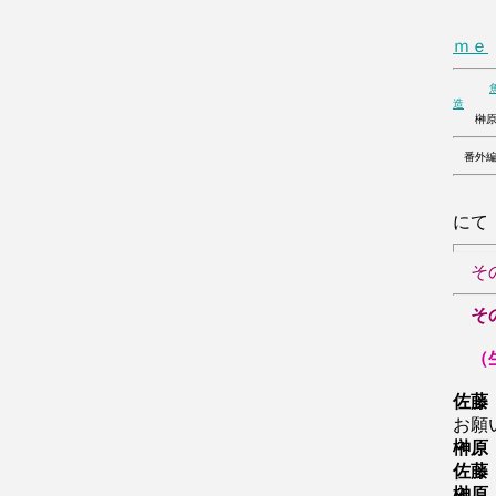
２
ｍｅ
造
榊原
番外編
榊
にて
そ
そ
（
佐藤
お願
榊原
佐藤
榊原