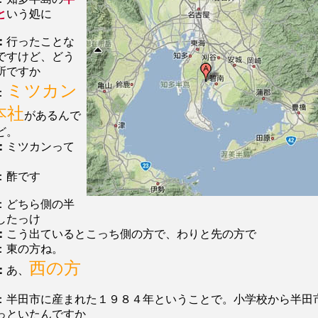
と
いう処に
：
行ったことな
ですけど、どう
所ですか
ミツカン
：
本社
があるんで
ど。
：
ミツカンって
：酢です
：どちら側の半
したっけ
：
こう出ているとこっち側の方で、わりと先の方で
：東の方ね。
西の方
：
あ、
：半田市に産まれた１９８４年ということで。小学校から半田
っといたんですか