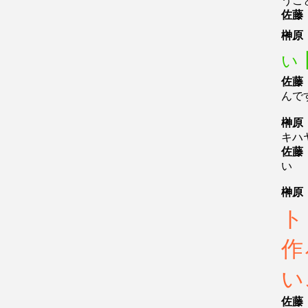
うこ
佐藤
榊原
い
佐藤
んで
榊原
キハ
佐藤
い
榊原
ト
作
い
佐藤