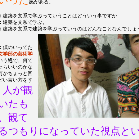
いった
感がある。
：
建築を文系で学ぶっていうことはどういう事ですか
：
建築を文系で学ぶ。
：
建築を文系で建
築を学ぶっていうのはどんなことなんでしょ
：
僕のいってた
文学部の芸術学
いう処で、何て
たらいいのかな
何かちょっと回
どい言い方をす
人が観
、
いたも
、観て
るつもりになっていた視点と