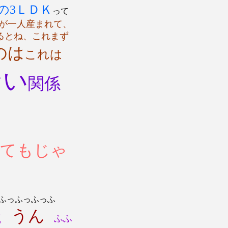
8の3ＬＤＫ
って
が一人産まれて、
るとね、これまず
のは
これは
ない
関係
てもじゃ
ふっふっふっふ
た
うん
ふふ