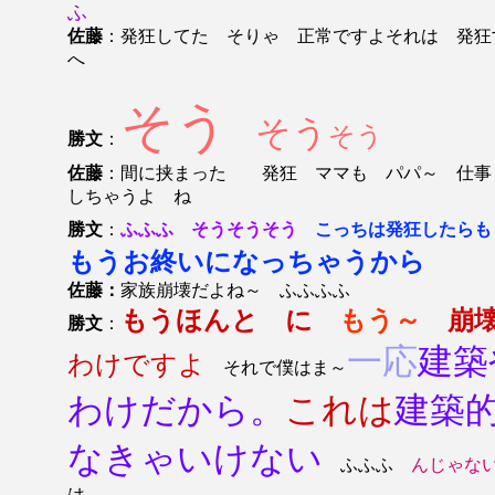
ふ
佐藤
：発狂してた そりゃ 正常ですよそれは 発狂
へ
そう
そう
そう
勝文
：
佐藤
：間に挟まった 発狂 ママも パパ～ 仕事
しちゃうよ ね
勝文
：
ふふふ
そうそうそう
こっちは発狂したらも
もうお終いになっちゃうから
佐藤：
家族崩壊だよね～ ふふふふ
もうほんと に
もう～
崩
勝文
：
一応
建築
わけですよ
それで僕はま～
わけだから。
これは
建築
なきゃいけない
ふふふ
んじゃな
は