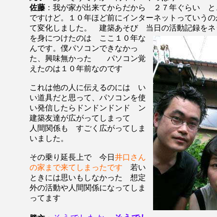
佐藤
：我が家が出来てからだから ２７年ぐらい と
ですけど。１０年ほど前にインターネットっていうの
て変化しました。 建築あそび 当日の活動記録をネ
を身につけたのは
ここ１０年な
んです。僕パソコンできなかっ
た、興味無かった パソコン覚
えたのは１０年前なのです
これは他の人に伝えるのには い
い道具だと思って、パソコンを使
い発信したらドンドンドンド ン
建築友達が広がってしまって
人間関係も すごく広がってしま
いました。
その乗り延長上で 今日
井口さん
の家まで来てしまったです
若い
ときには思いもしなかった 想定
外の活動や人間関係になってしま
ってます