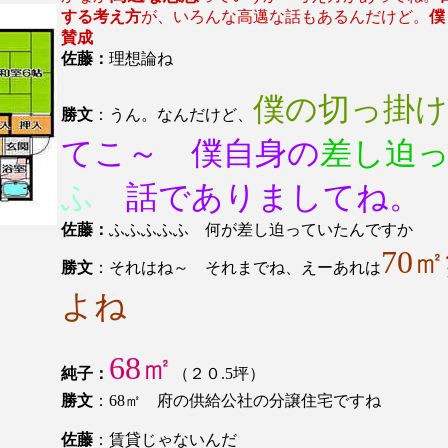
する考え方
が、いろんな高邁な話もあるんだけど。
僕
賛成
佐藤：
理想論ね
僕の切っ掛け
勝文
：うん。なんだけど、
てこ～ 僕自身の
差し迫
ふ
話でありましてね。
佐藤：
ふふふふふ 何が差し迫っていたんですか
70
勝文
：それはね～ それまでね、えーあれは
よね
68㎡
純子：
（２０.5坪）
勝文
：68㎡ 府の供給公社の分譲住宅ですね
佐藤
：賃貸じゃないんだ