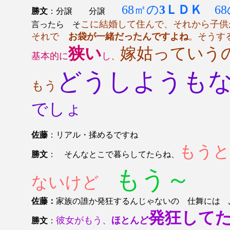
68㎡の
3ＬＤＫ
6
勝文
：分譲 分譲
こに結婚して住んで、それから子供
言ったら そ
それで
お袋が一緒だったんですよね
。そうす
狭い
嫁姑っていう
基本的に
し
、
どうしようも
もう
でしょ
佐藤
：リアル・揉めるですね
もうと
勝文
： そんなとこで暮らしてたらね、
もう～
ないけど
佐藤：
家族の誰か発狂するんじゃないの 仕舞には 
発狂して
彼女がもう、
ほとんど
勝文
：