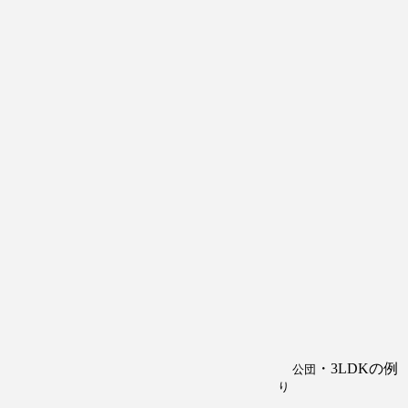
・3LDKの
公団
り