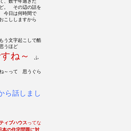
て、数十年過ぎた
ど。 その辺の話を
 今日は何時間で
字おこししますから
もう文字起こしで酷
思うほど
ですね～
ふ
ね～って 思うぐら
から話しまし
ティブハウス
ってな
日本の住宅問題に対