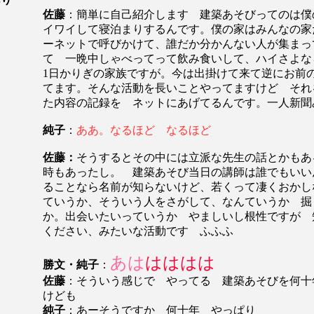
佐藤
：簡単に自己紹介します 建築あそびってのは僕
イワイして寝泊まりするんです。僕の家はみんなの家
ーネットで呼びかけて、誰だか分かんない人が集まっ
て 一晩中しゃべってって飲み食いして、ハイさよ
1日かりぎの家族ですが。今は出掛けて来て逆にお前
てます。そんな活動を長いことやってますけど それ
た内容の記録を ネットにあげてるんです。一人新聞
純子
：
ああ。なるほど なるほど
佐藤：
そうするとその中には立派な先生の話とかもあ
時もあったし。 建築あそび当日の講師は誰でもい
ることなら名前が知らないけど、若くって凄くおかし
ていうか、そういう人をさがして、なんていうか 掘
か。出会いたいっていうか やましいし根性ですが 
ください、みたいな活動です ふふふ
あは
はははは
勝文・純子
：
佐藤
：そういう感じで やってる 建築あそびを何十
けども
純子
：あーそうですか 何十年 やっぱり