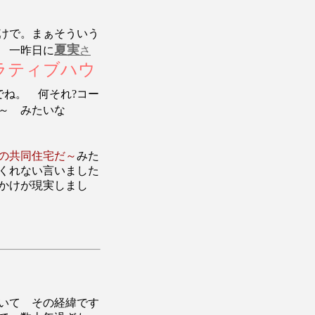
けで。まぁそういう
夏実
 一昨日に
さ
ラティブハウ
ね。 何それ?コー
る～ みたいな
の共同住宅だ～
みた
くれない言いました
かけが現実しまし
いて その経緯です