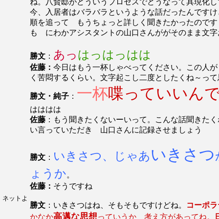
ね。八賢邸がどういうプロセスでどうなって具現化し
今、入居者はバラバラというような話だったんですけ
順を追って もうちょっと詳しく聞きたかったのです
も にわかアシスタントの山口さんががそのまま文
あっ
はっはっはは
勝文
：
佐藤：
今日はもう一杯しゃべってください。この人が
く苦悶するくらい。文字起こし二度としたくね～って
一杯
喋っていいん
勝文・純子
：
はははは
佐藤
：もう聞きたくないーいって。こんな話聞きたく
い言っていただき 山口さんに記録させましょう
いきさつ
いきさつ、じゃあ
勝文
：
ょうか
。
佐藤：
そうですね
例
ネットよ
勝文
：いきさつはね、そもそもですけどね。
コーポラ
高邁な思想
かなか
っていうか 考え方があってね。