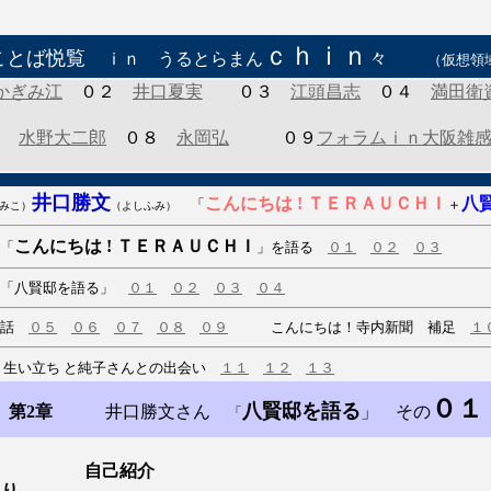
ｃｈｉｎ
ことば悦覧
々
ｉｎ うるとらまん
（仮想領
かぎみ江
０２
井口夏実
０３
江頭昌志
０４
満田衛
７
水野大二郎
０８
永岡弘
０９
フォラムｉｎ大阪雑
井口勝文
こんにちは ! ＴＥＲＡＵＣＨＩ
八
「
＋
みこ）
（よしふみ）
こんにちは ! ＴＥＲＡＵＣＨＩ
「
」を語る
０１
０２
０３
 「八賢邸を語る」
０１
０２
０３
０４
な話
０５
０６
０７
０８
０９
こんにちは！寺内新聞 補足
１
生い立ち と純子さんとの出会い
１１
１２
１３
０１
八賢邸を語る
第2章
井口勝文さん
」 その
「
自己紹介
あり