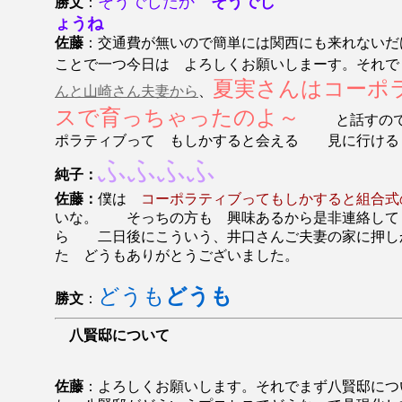
そうでしたか
そうでし
勝文
：
ょうね
佐藤
：交通費が無いので簡単には関西にも来れないだ
ことで一つ今日は よろしくお願いしまーす。それで
夏実さんはコーポ
んと山崎さん夫妻から
、
スで育っちゃったのよ～
と話すので
ポラティブって もしかすると会える 見に行け
ふふふふ
純子：
佐藤：
僕は
コーポラティブってもしかすると組合式
いな。 そっちの方も 興味あるから是非連絡して
ら 二日後にこういう、井口さんご夫妻の家に押し
た どうもありがとうございました。
どうも
どうも
勝文
：
八賢邸について
佐藤
：よろしくお願いします。それでまず八賢邸につ