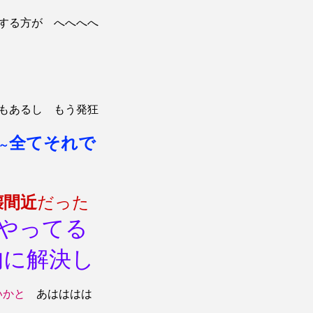
する方が へへへへ
もあるし もう発狂
全てそれで
～
壊間近
だった
やってる
的に解決し
いかと
あはははは