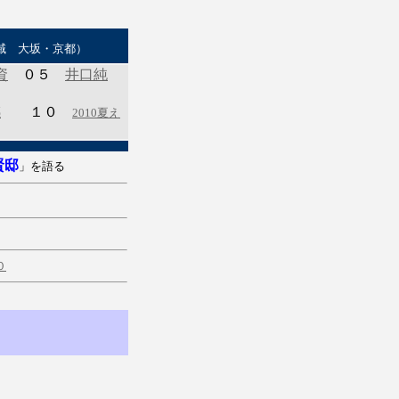
域 大坂・京都）
資
０５
井口純
感
１０
2010夏え
賢邸
」を語る
０