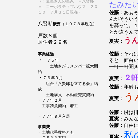
（：夏実さんの実家 ＝八賢邸
たみた
＝、コーポラティブハウス ２０
１０ ７月３１日現在）
佐藤
：あぁ
んがそうい
八賢邸
概要
（１９７８年現在）
を募って。
とか違うん
戸数８個
う
夏実
：
居住者２９名
佐藤
：それ
事業経過
・
ると 面白
７５年
土地さがしメンバー拡大開
一軒一軒聞
始
２
・
７６年９月
夏実
：
組合「八賢邸を立てる会」結
佐藤
：年齢
成
う
土地購入 不動産売買契約
夏実
：
・７７年２月
工事請負契約、着工
佐藤
：鍵は
・７７年９月入居
夏実
：みん
佐藤：
自由
事業費
私
・土地代手数料とも
夏実：
７５００万円