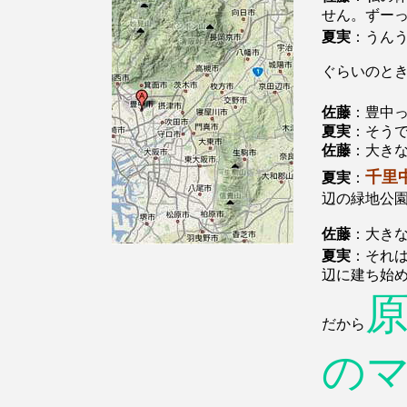
せん。ずー
夏実
：うん
ぐらいのと
佐藤
：豊中
夏実
：そう
佐藤
：大き
千里
夏実
：
辺の緑地公
佐藤
：大き
夏実
：それ
辺に建ち始
だから
の