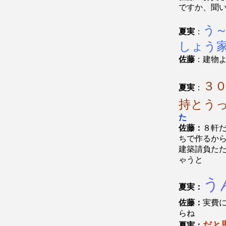
ですか、聞
う
夏実
：
しょう
佐藤
：建物
３
夏実
：
持とう
た
佐藤：
８軒
ちで作るか
建築請負た
ゃうと
う
夏実：
佐藤：
実費
らね
だと
夏実：