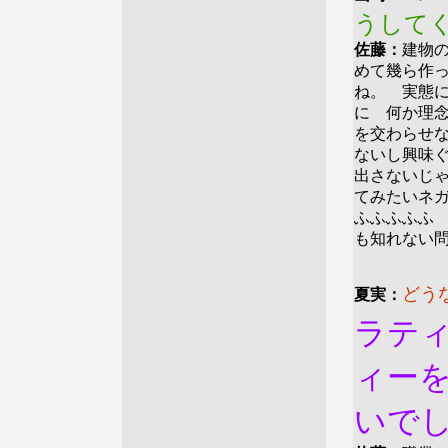
うして
佐藤：
建物
めて幾ら作
ね。 実態
に 何か理
を交わらせ
ないし興味
出さないじ
てみたいネ
ふふふふふ
も知れない
どう
夏実：
ラテ
ィー
いで