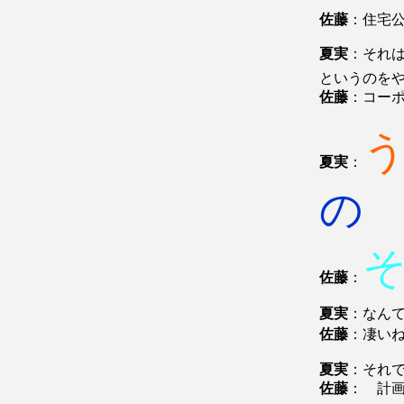
佐藤
：住宅
夏実
：それ
というのを
佐藤
：コー
夏実
：
の
佐藤
：
夏実
：なん
佐藤
：凄い
夏実
：それ
佐藤
： 計