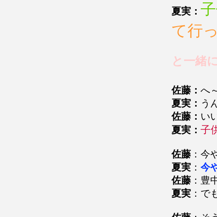
子
夏実：
て行
と一緒
佐藤：
へ
夏実：
う
佐藤：
い
子
夏実：
佐藤
：今
夏実
：
今
佐藤
：豊
夏実
：で