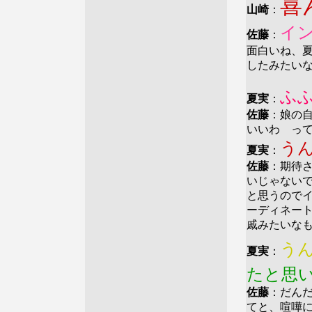
喜
山崎
：
イ
佐藤
：
面白いね、
したみたい
ふ
夏実
：
佐藤
：娘の
いいわ っ
う
夏実
：
佐藤
：期待
いじゃない
と思うので
ーディネー
戚みたいな
う
夏実
：
たと思
佐藤
：だん
てと、喧嘩