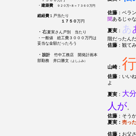
・
建築費
９２０万×８＝７３６０万円
佐藤
：ベラ
総経費
１戸当たり
聞
あるじゃ
１７５０
万円
あ
夏実
：
・右
夏実さん戸別 当たり
・一般値 総工費３０００万円は
階だったん
妥当な金額だったろう
佐藤
：観て
・
設計
竹中工務店 開発計画本
部勤務 井口勝文
（よしふみ）
山崎
：
佐藤
：いい
よ
大
夏実
：
人が
。
佐藤
：そう
夏実：
売っ
佐藤：
お父