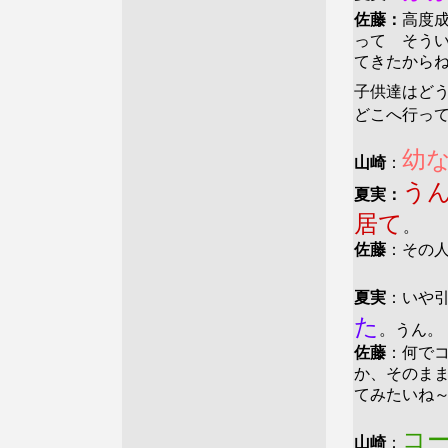
佐藤：
高度
って そう
てきたから
子供達はど
どこへ行っ
幼
山崎
：
う
夏実：
居て
。
佐藤
：その
夏実
：いや
た
。うん。
佐藤
：何で
か、そのま
てみたいね
コ
山崎
：