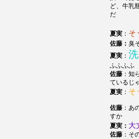
ど、牛乳
だ
そ
夏実
：
佐藤：
臭
洗
夏実
：
ふふふふ
佐藤
：知
ているじ
そ
夏実
：
佐藤
：あ
すか
大
夏実：
佐藤
：そ