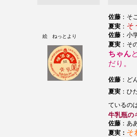
佐藤
：そ
そ
夏実
：
佐藤
：小
絵 ねっとより
夏実
：そ
ちゃん
だり。
佐藤
：ど
夏実
：ひ
ているの
牛乳瓶の
佐藤
：あ
そ
夏実：