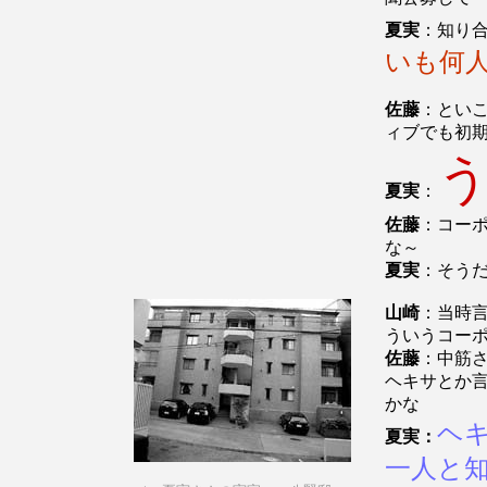
夏実
：知り
いも何
佐藤
：とい
ィブでも初
夏実
：
佐藤
：コー
な～
夏実
：そう
山崎
：当時
ういうコー
佐藤
：中筋
ヘキサとか
かな
ヘ
夏実：
一人と