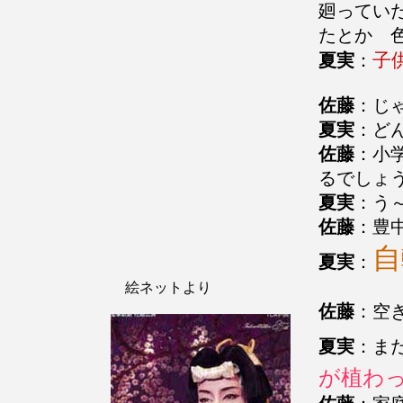
廻ってい
たとか 
子
夏実
：
佐藤
：じ
夏実
：ど
佐藤
：小
るでしょ
夏実
：う
佐藤
：豊
夏実
：
絵ネットより
佐藤
：空
夏実
：ま
が植わ