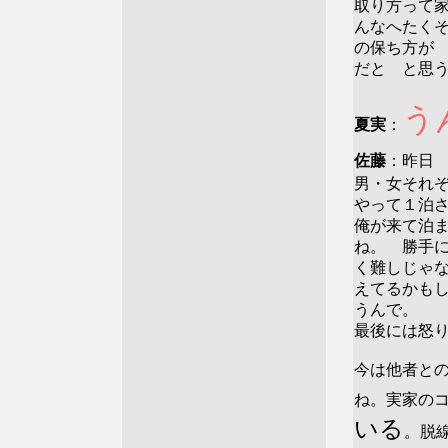
取り方って
んなへたく
の保ち方が
だと と思
う
夏実
：
佐藤
：昨日
男・女それ
やって１泊
俺が来て泊
ね。 勝手
く難しじゃ
えてるかも
うんで。 
最後には怒
今は他者と
ね。実家の
いる
。脱