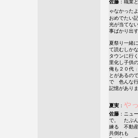
佐藤
：職業
ゃなかった
おめでたい
光が当てな
事ばかり出
夏祭り一緒
て読むしか
タウンに行
里化し子供
俺も２０代
（
とがあるの
で 色んな
記憶があり
や
夏実
：
佐藤
：ニュ
で。 たぶ
練る 不動
共倒れも 