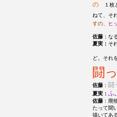
の
１枚と
ねて、そ
すの、
ヒ
佐藤
：な
夏実：
そ
ど。それ
闘
闘
佐藤
：
ふ
夏実：
佐藤
：廃
たって聞
描いてあ