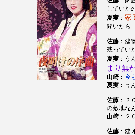
佐藤
：家
していた
家
夏実
：
聞いたら
佐藤
：建
残ってい
夏実
：う
まり無
山崎
：
今
夏実
：う
佐藤
：２
の敷地な
山崎
：２
佐藤
：建