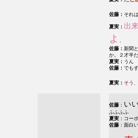
佐藤：
それ
出
夏実：
よ
、
佐藤：
新聞
か。２才半
夏実：
うん
佐藤：
でも
夏実：
そう
い
佐藤
：
ふふふふ
夏実
：コー
佐藤
：面白