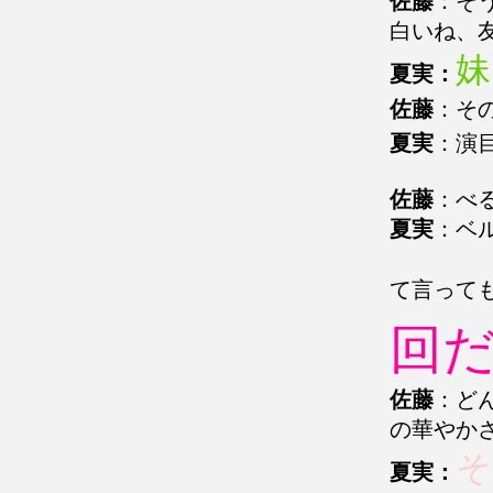
佐藤
：そ
白いね、
妹
夏実：
佐藤
：そ
夏実
：演
佐藤
：べ
夏実
：ベ
て言って
回
佐藤
：ど
の華やか
夏実：