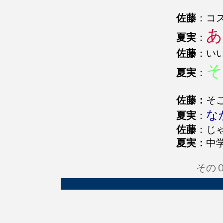
佐藤
：コ
あ
夏実
：
佐藤
：い
そ
夏実
：
佐藤：
そ
な
夏実
：
佐藤
：じ
夏実：
中
その