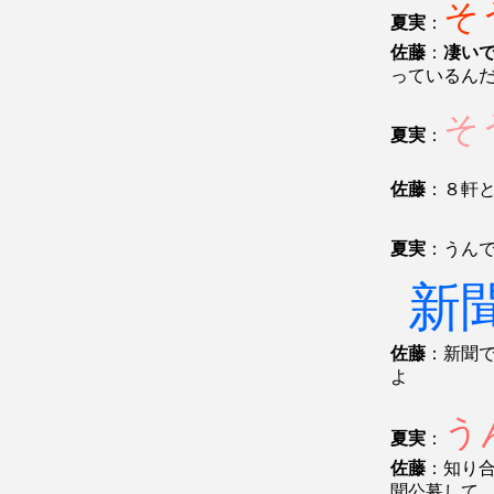
そ
夏実
：
佐藤
：
凄い
っているん
そ
夏実
：
佐藤
：８軒
夏実
：うん
新
佐藤
：新聞
よ
う
夏実
：
佐藤
：知り
聞公募して