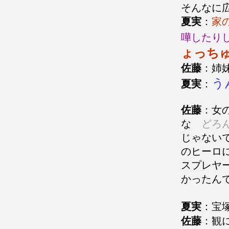
そんなに
夏実
：
家
嘩したり
ょっち
佐藤
：姉
う
夏実
：
佐藤
：女
な
どろん
じゃない
のヒーロ
スプレヤ
かったん
夏実
：宝
佐藤
：観