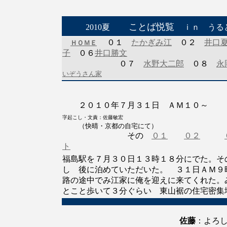
ことば悦覧
2010夏
ｉｎ うる
０１
たかぎみ江
０２
井口
ＨＯＭＥ
子
０６
井口勝文
０７
水野大二郎
０８
永
いぞうさん家
２０１０年７月３１日 ＡＭ１０～ 
字起こし・文責：佐藤敏宏
（快晴・京都の自宅にて）
その
０１
０２
ト
福島駅を７月３０日１３時１８分にでた。
し 後に泊めていただいた。 ３１日ＡＭ９
路の途中でみ江家に俺を迎えに来てくれた。
とこと歩いて３分ぐらい 東山裾の住宅密集
佐藤
：よろ