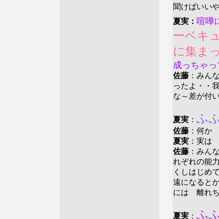
聞けばいい
喧嘩
夏実：
ーベキ
に集ま
成っちゃっ
佐藤
：みん
ったよ・・
な～差が付
ふ
夏実
：
佐藤
：何か
夏実
：実は
佐藤
：みん
れぞれの能
くしはじめ
遠になると
には 離れ
ふ
夏実
：