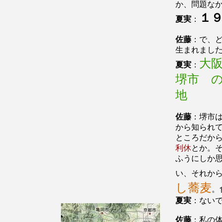
か、問題な
１
夏実
：
佐藤
：で、
生まれまし
大
夏実
：
堺市 
地
佐藤
：堺市
から知られ
ところだか
利休
とか。
ふうにしか
い、それか
し蕎麦
。
夏実
：ない
佐藤
：私の