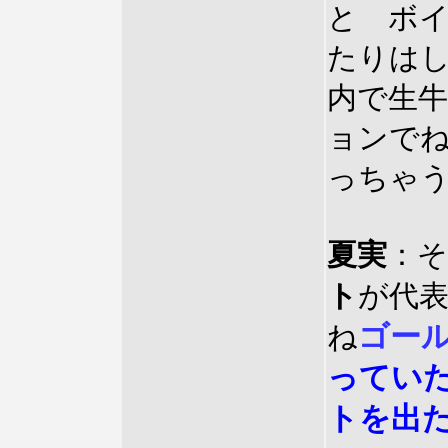
と ボ
たりは
内で生
ョンで
っちゃ
夏実
：
ト
が代
ゴー
ね
ってい
トを出