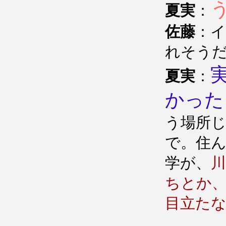
夏実
：
佐藤
：
れそう
夏実
：
かった
う場所
で。住
学が、
ちとか
目立た