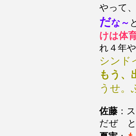
やって
だ
な～
けは体
れ４年
シンド
もう、
うせ。
佐藤
：
だぜ 