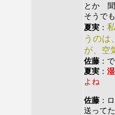
とか 
そうで
夏実
：
うのは
が、空
佐藤
：
夏実
：
湿
よね
佐藤
：
送って