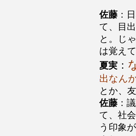
佐藤
：日
て、目
と。じ
は覚え
：
夏実
出なん
とか、
佐藤
：
て、社
う印象