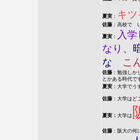
キツ
夏実
：
佐藤
：高校で 
入学
夏実
：
なり、
な
こ
佐藤
：勉強しか
とかある時代で
夏実
：大学でう
佐藤
：大学はど
夏実：
大学は
佐藤
：阪大の何