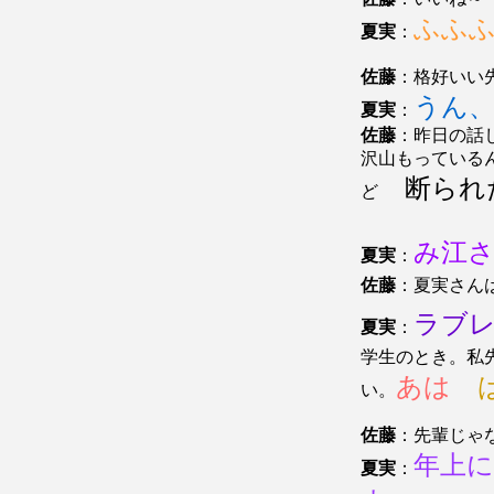
ふふ
夏実
：
佐藤
：格好いい
うん、
夏実
：
佐藤
：昨日の話
沢山もっている
断られ
ど
み江
夏実
：
佐藤
：夏実さん
ラブ
夏実
：
学生のとき。私
あは
い。
佐藤
：先輩じゃ
年上
夏実
：