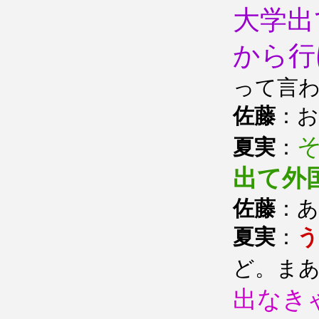
大学出
から行
って言
佐藤
：
夏実
：
出て外
佐藤
：
夏実
：
う
ど。ま
出なき