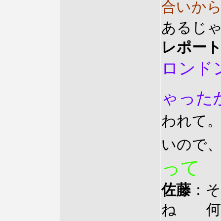
合いか
あるじ
レポー
ロンド
ゃった
われて
いので
って
佐藤
：
ね 何