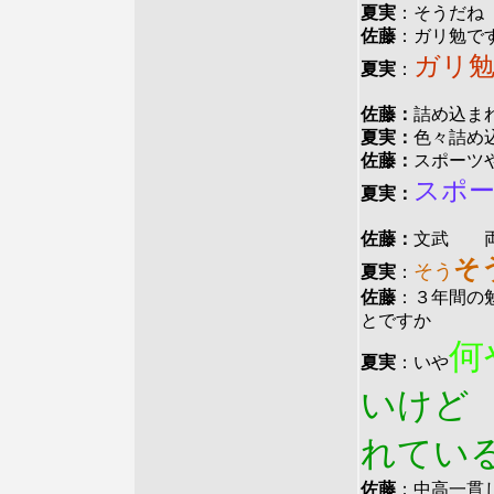
夏実
：そうだね
佐藤
：ガリ勉で
ガリ
夏実
：
佐藤：
詰め込ま
夏実：
色々詰め
佐藤：
スポーツ
スポ
夏実：
佐藤：
文武 両
そ
そう
夏実
：
佐藤
：３年間の
とですか
何
夏実
：いや
いけ
れてい
佐藤
：中高一貫