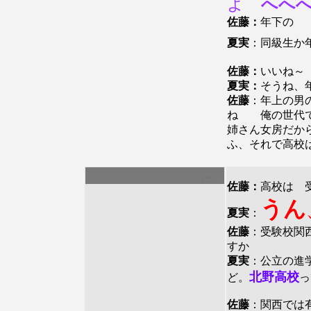
よ
へへへ
佐藤：
年下の 
夏実
：同級生か
佐藤：
いいね～
夏実：
そうね、
佐藤
：年上の男
ね 俺の世代で
姉さん女房だか
ふ、それで高校
佐藤：
高校は 
うん
夏実
：
佐藤
：受験校関
すか
夏実
：公立の進
北野高校
ど。
っ
佐藤
：関西では