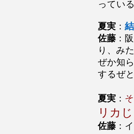
ってい
夏実
：
佐藤
：阪
り、み
ぜか知
するぜ
夏実
：
そ
リカじ
佐藤
：