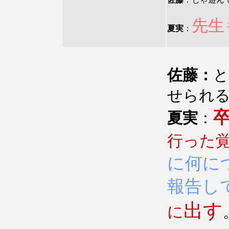
先生
夏実
：
佐藤：
と
せられ
夏実
：
行った
に何に
報告し
出す
に