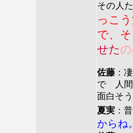
その人
っこう
で、そ
せた
の
佐藤
：
で 人
面白そ
夏実
：普
からね