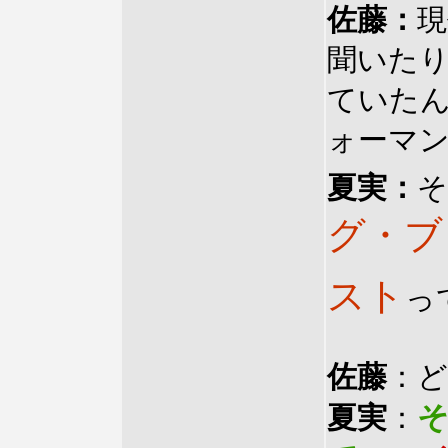
佐藤：
現
聞いた
ていた
ォーマ
夏実：
そ
グ・ブ
スト
っ
佐藤
：
夏実
：