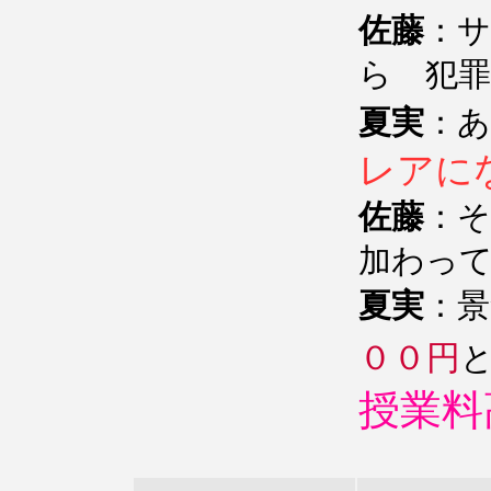
佐藤
：
ら 犯
夏実
：
レアに
佐藤
：そ
加わっ
夏実
：
００円
授業料