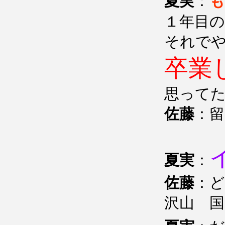
夏実
：
も
１年目
それで
卒業
思って
佐藤
：
夏実
：
佐藤
：
沢山 