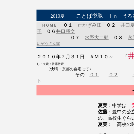
ことば悦覧
2010夏
ｉｎ うる
０１
たかぎみ江
０２
井口
ＨＯＭＥ
子
０６
井口勝文
０７
水野大二郎
０８
永
いぞうさん家
２０１０年７月３１日 ＡＭ１０～ 「
し・文責：佐藤敏宏
（快晴・京都の自宅にて）
その
０１
０２
ト
夏実
：中学は
佐藤
：豊中の公
の。高校生ぐら
夏実
： 高校の