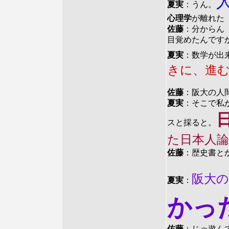
夏実
：うん。
心理学
が離れた
佐藤
：分からん
目覚めたんです
夏実
：数学が出
きに、進
佐藤
：阪大の人
夏実
：そこで私
スと採ると。
た日本人
佐藤
：歴史書と
阪大
夏実
：
か
佐藤
：じゃ遊ん