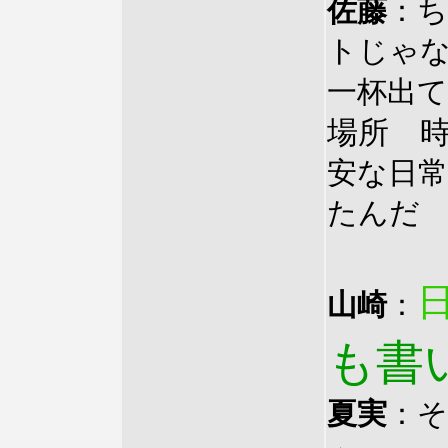
佐藤
：
トじゃ
一杯出
場所 
安な日
たんだ
山崎
：
も書
夏実
：