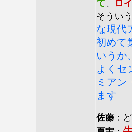
て
、
ロ
そうい
な現代
初めて
いうか
よくセ
ミアン
ます
佐藤
：
夏実
：