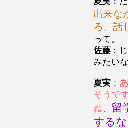
夏実
：
出来な
ろ、話
って。
佐藤
：じ
みたい
：
夏実
そうで
留
ね
、
するな