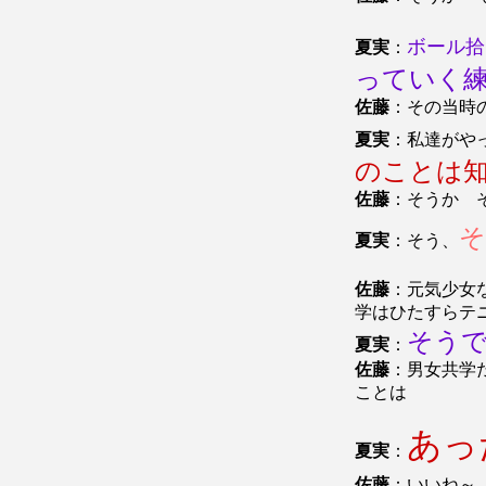
ボール拾
夏実
：
っていく
佐藤
：その当時
夏実
：私達がや
のことは
佐藤
：そうか 
そ
夏実
：そう、
佐藤
：元気少女
学はひたすらテ
そう
夏実
：
佐藤
：男女共学
ことは
あ
夏実
：
佐藤
：いいね～