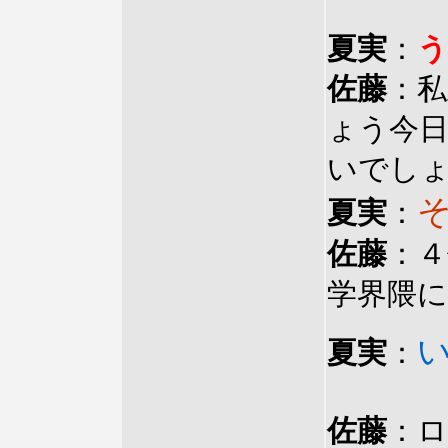
夏実
：
う
佐藤
：私
ょう今
いでし
夏実
：
佐藤
：４
学界隈
夏実
：
佐藤
：