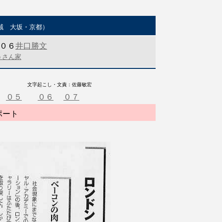
域 大坂・京都）
０６
井口勝文
うさん家
語る」
文字起こし・文責：佐藤敏宏
０５
０６
０７
ート