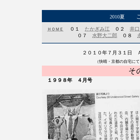
2010夏
０１
たかぎみ江
０２
井口
ＨＯＭＥ
０７
水野大二郎
０８
２０１０年７月３１日
（快晴・京都の自宅にて
そ
１９９８年 ４月号