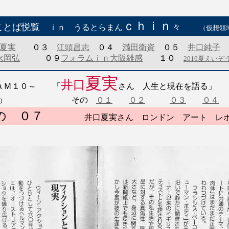
ｃｈｉｎ
ことば悦覧
々
ｉｎ うるとらまん
（仮想領
夏実
０３
江頭昌志
０４
満田衛資
０５
井口純子
永岡弘
０９
フォラムｉｎ大阪雑感
１０
2010夏えいぞ
夏実
井口
 ＡＭ１０～ 「
さん 人生と現在を
その
０１
０２
０３
０４
）
の ０７
井口夏実さん ロンドン アート レポ