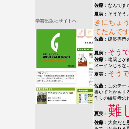
佐藤
：なんでま
夏実
：そうそう
学芸出版社サイトへ
きにちょ
てたんで
佐藤
：建築専門
そう
夏実
：
佐藤
：建築とか
メーインじゃな
そう
夏実
：
佐藤
：このテー
書いてとかもす
作りの編集者の
難
夏実
：
佐藤
：大変だと
るていど売れる