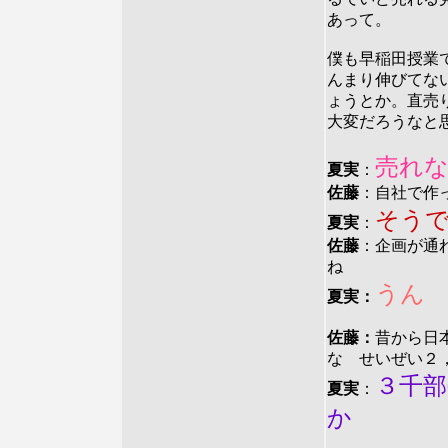
あって。
僕も早稲田授業
んまり伸びてな
ょうとか。直売
大変だろうなと
売れ
夏実
：
佐藤
：自社で作
そう
夏実
：
佐藤
：企画が通
ね
うん
夏実：
佐藤：
昔から日
な せいぜい２
３千
夏実
：
か