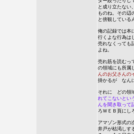
ダー絞ったりし
と成り立たない
ものね。その辺
と傍観している
俺の記録では本
行くよな行為は
売れなくっても
よね。
売れ筋を読むっ
の領域にも所属
んのお父さんの
掛かるが なん
それに どの領
れてこないとい
んを聞き取って
ろＷＥＢ頁にし
アマゾン形式の
井戸が枯渇しす