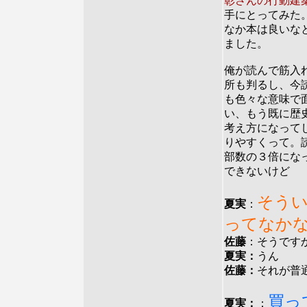
彰さんの行動建
手にとってみた
なか本は良いな
ました。
俺が読んで筋入
所も判るし、今
も色々な意味で
い、もう既に歴
考え方になって
りやすくって。
部数の３倍にな
できないけど
そう
夏実
：
ってなか
佐藤
：そうです
夏実：
うん
佐藤：
それが普
買っ
夏実：
：