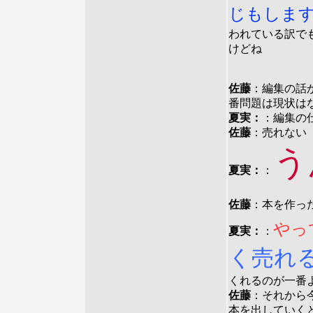
じもしま
われている訳で
けどね
佐藤
：編集の話
番問題は現状は
夏実：
：編集の
佐藤
：売れない
う
夏実：
：
佐藤
：本を作っ
やっ
夏実：
：
く売れ
くれるのが一番
佐藤
：それから
本を出していく