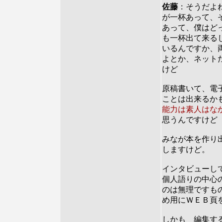
佐藤
：そうだよ
が一杯あって、
あって、僕はど
も一杯出て来る
いるんですか、
よとか、ネット
けど
原稿書いて、電
ことは出来るか
能力は素人はな
思うんですけど
みなが本を作り
しますけど。
インタビューし
個人語りの中心
のは無理ですも
め用にＷＥＢ頁
しかも 編集す