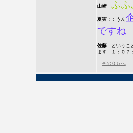
ふふ
山崎
：
夏実：
：うん
ですね
佐藤
：というこ
ます １：０７
その０５へ