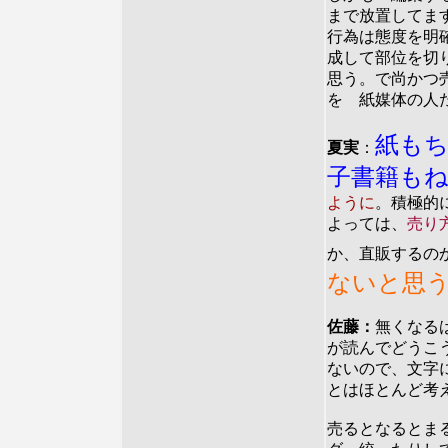
まで放置してま
行為は態度を明
成して部位を切
思う。で尚かつ
を 紙媒体の人
紙も
夏実
：
子書籍も
ように
。積極的
よっては、
売り
か、直販するの
ないと思
佐藤：
無くなる
が読んでどうこ
ないので、文字
とはほとんど考
売るとなるとま