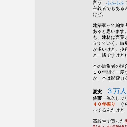
言う
ふふふふ
主義者でもある
けど。
建築家って編集
あると思います
も、建材は言葉
立てていく。編
が多いけど。少
と一緒ですけど
本の編集者の場
１０年間で一度
か、本は影響力
３万人
夏実
：
佐藤
：俺久しぶ
４０年振り
ぐ
ってるんだけど
高校生で買った