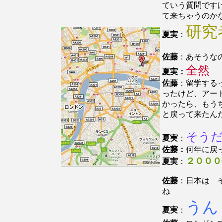
ていう質問です
て来ちゃうのか
研究
夏実
：
佐藤
：あそうな
全然
夏実：
佐藤
：留学する
ったけど、アー
かったら、もう
と戻って来たん
そう
夏実
：
佐藤：
何年に戻
２０００
夏実
：
佐藤
：日本は 
ね
うん
夏実
：