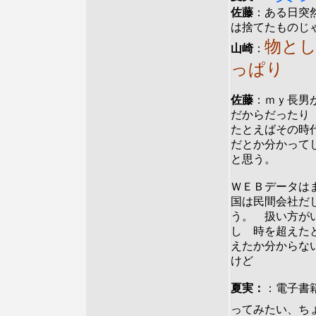
佐藤
：ある日突
は捨てたものじ
物と
山崎
：
っぱり
佐藤
：ｍｙ長男
だからだったり
たとえばその時
だとか分かって
と思う。
ＷＥＢデータは
国は民間会社だ
う。 扱い方が
し 時を超えた
えたか分からな
けど
夏実：
：電子書
ってみたい、ち