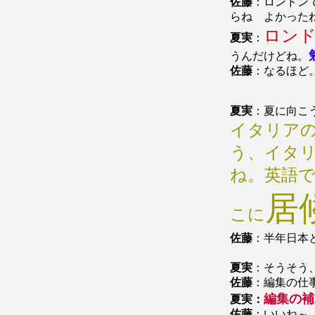
佐藤
：ロンドン
らね よかった
ロン
夏実
：
うんだけどね。
佐藤
：なるほど
夏実
：夏に向こ
イタリア
う、イタ
ね。英語
居
こに
佐藤
：半年日本
夏実
：そうそう
佐藤
：編集の仕
編集の補
夏実：
佐藤
：いいね～