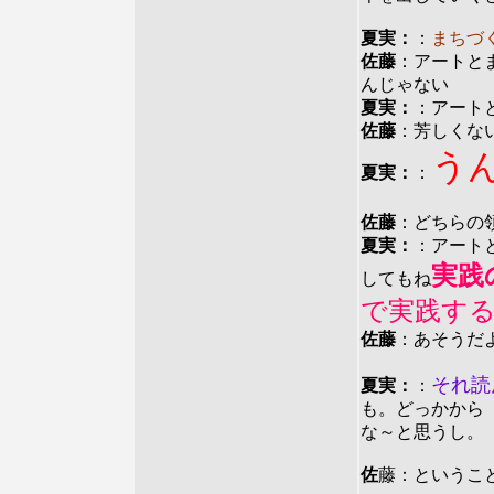
夏実：
：
まちづ
佐藤
：アートと
んじゃない
夏実：
：アート
佐藤
：芳しくな
う
夏実：
：
佐藤
：どちらの
夏実：
：アート
実践
してもね
で実践す
佐藤
：あそう
それ読
夏実：
：
も。どっかから
な～と思うし。
佐
藤：というこ