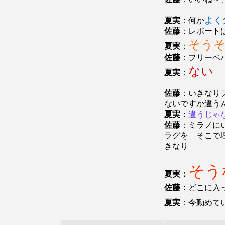
よく
夏実
：何か
佐藤
：レポート
そう
夏実
：
佐藤
：フリーペ
ない
夏実
：
佐藤
：いきなり
ないですか違う
夏実：
違うじゃ
佐藤
：ミラノに
ラグを そこで
きなり
そう
夏実：
佐藤：
どこに入
夏実
：今勤めて