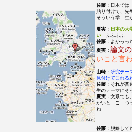
佐藤
：日本では
貼り付けて、先
そういう学 生
夏実
：
日本の大
い
ふふふふ
佐藤
：よかっっ
論文
夏実：
いこと言
山崎
：
研究テー
見付けてこれる
佐藤
：それが普
生のテーマにそ
夏実
：文系でも
かいと こ つ
ね
佐藤
：脱線して