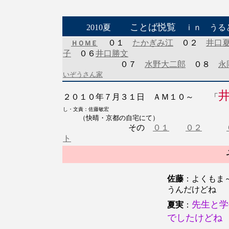
ことば悦覧
2010夏
ｉｎ うる
０１
たかぎみ江
０２
井口
ＨＯＭＥ
子
０６
井口勝文
０７
水野大二郎
０８
永
いぞうさん家
２０１０年７月３１日 ＡＭ１０～ 「
し・文責：佐藤敏宏
（快晴・京都の自宅にて）
その
０１
０２
ト
佐藤
：よくもま
うんだけどね
先生と学
夏実
：
でしたけどね