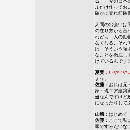
る。 今の日本
ルだけ作ってお
確かに売れ筋確
人間の出会いは
の在り方から言
れども 人の動
なくなる、それ
は そういう領
なことを徹底し
けているんです
夏実
：
いやいや
ょう。
佐藤
：おれは元
家・現エア建築
当なんですけど
になったりして
山崎
：はじめて
佐藤
：ここで私
家ですみたいな