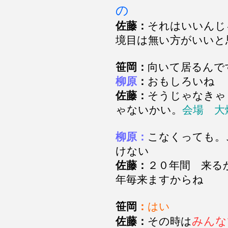
の
佐藤：
それはいいんじ
境目は無い方がいい
笹岡：
向いて居るんで
柳原
：
おもしろい
佐藤：
そうじゃなきゃ
ゃないかい。
会場 大
柳原：
こなくっても。
けない
佐藤：
２０年間 来る
年毎来ますからね
笹岡
：
はい
みんな
佐藤：
その時は