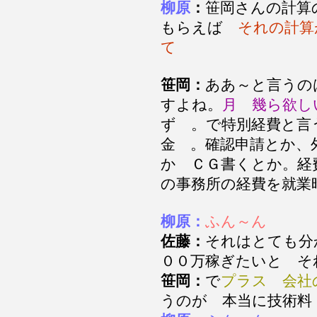
柳原
：
笹岡さんの計算
もらえば
それの計算
て
笹岡：
ああ～と言うの
すよね。
月 幾ら欲し
ず 。で特別経費と言
金 。確認申請とか、
か ＣＧ書くとか。経
の事務所の経費を就業
柳原：
ふん～ん
佐藤：
それはとても分
００万稼ぎたいと そ
笹岡：
で
プラス 会社
うのが 本当に技術料