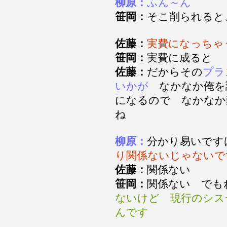
柳原：
ふん～ん
笹岡：
そこ削られる
佐藤：
実費になっちゃ
笹岡：
実費に成ると
佐藤：
だからその
プラ
いかが
なかなか俺を
になるので なかなか
ね
柳原：
分かり易いです
り関係ないじゃないで
佐藤：
関係ない
笹岡：
関係ない でも
ないけど 現行のシス
んです