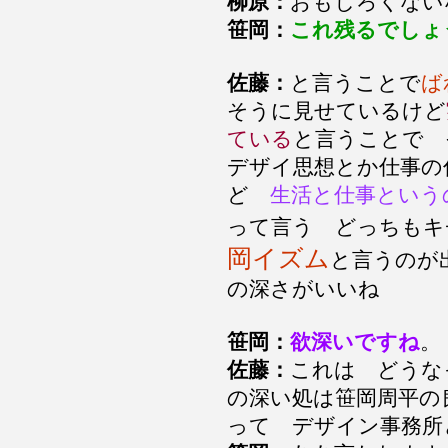
柳原：
おもしろくない
笹岡：
これ残るでしょ
佐藤：
と言うことで
ば
そうに見せているけど
ている
と言うことで 
デザイ思想とか仕事の
ど
生活と仕事という
って言う どっちも
岡イズム
と言うのが
の深さがいいね
笹岡：
欲深いですね
佐藤：
これは どうな
の深い処は笹岡周平
って デザイン事務所