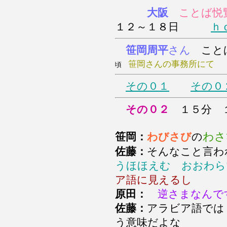
大阪
ことば悦
１２～１８日
ｈ
笹岡周平
さん
こと
笹岡さんの事務所にて
頃
その０１
その０
その０２
１５分 
わさ
笹岡：
わびさび
の
佐藤：
そんなこと言わ
うほほえむ おおわら
ア語に見えるし
原田：
逆さまなんで
佐藤：
アラビア語では
う意味だよな