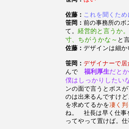
佐藤：
これを聞くため
笹岡：
前の事務所のボ
経営的と言うか
て。
寸、ちがうかな～
と
佐藤：
デザインは細か
笹岡：
デザイナーで居
福利厚生
だと
んで
僕はしっかりしたい
ンの面で言うとボスが
のは出来るんですけど
を求めてるかを
凄く判
ね。 社長は早く仕事
ってやって置けば。仕