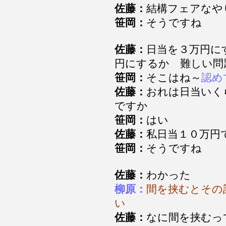
佐藤：
結構フェアな
笹岡：
そうですね
佐藤：
日当を３万円に
円にするか 難しい
笹岡：
そこはね～
認め
佐藤：
おれは日当いく
ですか
笹岡：
はい
佐藤：
私日当１０万円
笹岡：
そうですね
佐藤：
わかった
柳原：
間を挟むとその
い
佐藤：
なに間を挟む