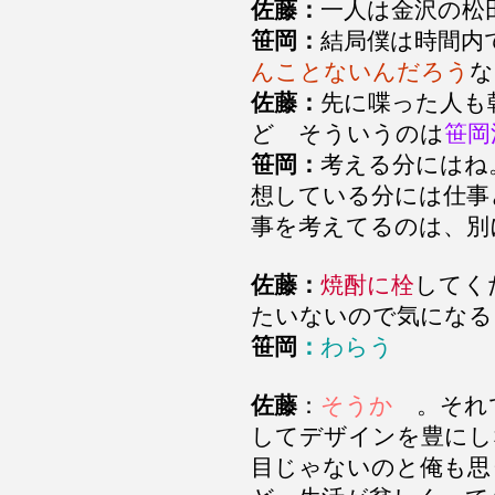
佐藤：
一人は金沢の
笹岡：
結局僕は時間
んことないんだろう
な
佐藤：
先に喋った人も
ど そういうのは
笹岡
笹岡：
考える分にはね
想している分には仕事
事を考えてるのは、別
佐藤：
焼酎に栓
してく
たいないので気になる
笹岡
：
わらう
佐藤
：
そうか
。それで
し
てデザインを豊にし
目じゃないのと俺も思