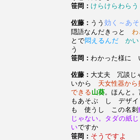
笹岡：
けらけらわらう
効く～あそ
佐藤：
うう
隠語なんだきっと
わ
とで
悶えるんだ
かい
う
笹岡：
わかった様に
佐藤：
大丈夫 冗談じ
いから
天女性器から
できる
山葵
。ほんと。
もあそぶ し デザイ
も 使うし この名刺
じゃない。タダの紙じ
い
ですか
そうですよ
笹岡：