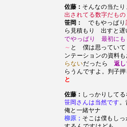
佐藤：
そんなの当た
出されてる数字だもの
笹岡：
でもやっぱり
ら見積もり 出すと
でやっぱり 最初にも
～
と 僕は思っていて
ンテーションの資料
らない
だったら
返し
らうんですよ。判子押
と
佐藤：
しっかりしてる
笹岡さんは当然です
。
俺と一緒ヤナ
柳原；
そこは僕もしっ
するんですけども