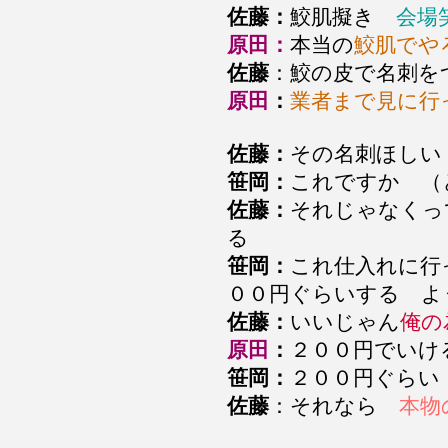
佐藤：
鮫肌擬き
会場
原田：
本当の
鮫肌でや
佐藤
：鮫の皮で名刺
原田
：
業者まで見に行
佐藤：
その名刺ほし
笹岡：
これですか 
佐藤：
それじゃなくっ
る
笹岡：
これ仕入れに行
００円ぐらいする よ
佐藤：
いいじゃん
俺の
原田
：
２００円でいけ
笹岡：
２００円ぐら
佐藤
：それなら
本物