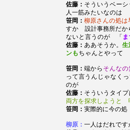
佐藤：
そういうベーシ
人一筋みたいなのは
笹岡：
柳原さんの処は
すか 設計事務所だか
ないと言うのが 「
ま
佐藤：
ああそうか。
生
ンも
ちゃんとやって
笹岡：
端から
そんなの
って言うんじゃなくっ
のが
佐藤：
そういうタイ
両方を探求しようと 
笹岡：
実際的に今の
柳原：
一人はだれで