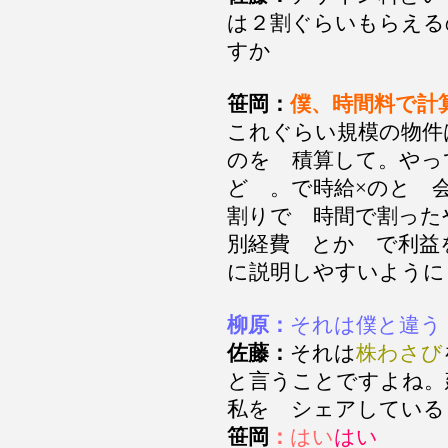
は２割ぐらいもらえる
すか
笹岡：
僕、時間料で計
これぐらい規模の物件
のを 積算して。やっ
ど 。で時給×のと 
割りで 時間で割った
別経費 とか で利益
に説明しやすいよう
柳原：
それは僕と違う
佐藤：
それは
株わさび
と言うことですよね。
私を シェアしてい
笹岡
：
はい
はい