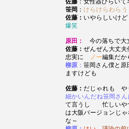
佐藤
：女性器ひらい
笹岡
：
けらけらわらう
佐藤：
いやらしいけ
爆笑
原田：
今の落ちで大
佐藤：
ぜんぜん大丈
忠実に
ノー
編集だ
柳原
：
笹岡さん僕と原
ますけども
佐藤：
だじゃれも や
細かいんだね笹岡さん
て言うし 忙し
は大阪バージョンじゃ
な～
柳原：
はい
議論の前