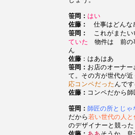
しょう。
笹岡：
はい
佐藤：
仕事はどんな
笹岡：
これがまたい
ていた
物件は 前の
ん
佐藤
：はあはあ
笹岡：
お店のオーナー
て。その方が世代が
応コンペだった
んで
佐藤：
コンペだから
笹岡：
師匠の所とじゃ
だから
若い世代の人と
のデザイナーと競った
佐藤：
ああ
そうか。息