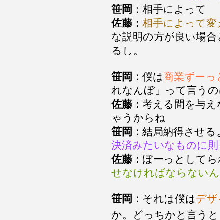
笹岡
：相手によって
佐藤：
相手によって変
な説明の方が良い場合
るし。
笹岡：
僕は
商業ずーっ
れなんぼ」って言うの
佐藤：
考える間を与え
ゃうからね
笹岡：
結局納得させ
決済みたいなものに則
佐藤：
ぼーっとしてら
せなければならないん
笹岡：
それは僕は
デザ
か。どっちかと言う