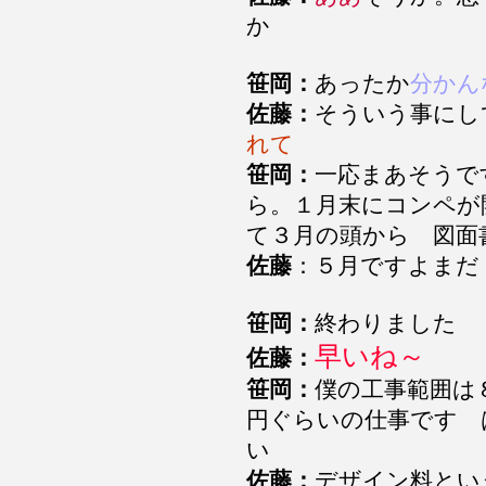
か
笹岡：
あったか
分かん
佐藤：
そういう事にし
れて
笹岡：
一応まあそうで
ら。１月末にコンペが
て３月の頭から 図
佐藤
：５月ですよまだ
笹岡：
終わりました
早いね～
佐藤：
笹岡：
僕の工事範囲は
円ぐらいの仕事です 
い
佐藤：
デザイン料とい