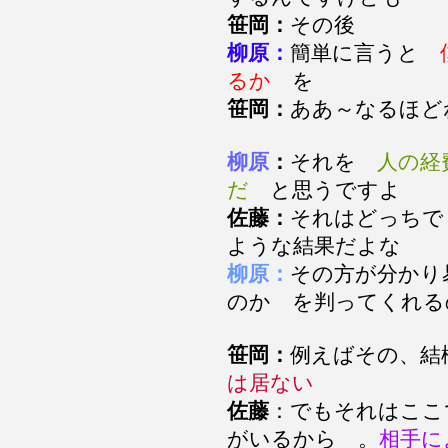
笹岡：
その後
柳原：
簡単に言うと
るか
を
笹岡：
ああ～なるほ
柳原
：
それを
人の経
だ
と思うですよ
佐藤：
それはどっちで
ような結果だよな
柳原：
その方が分かり
のか を判ってくれ
笹岡：
例えばその、結
は居ない
佐藤
：でもそれはここ
がいるから 。
相手に