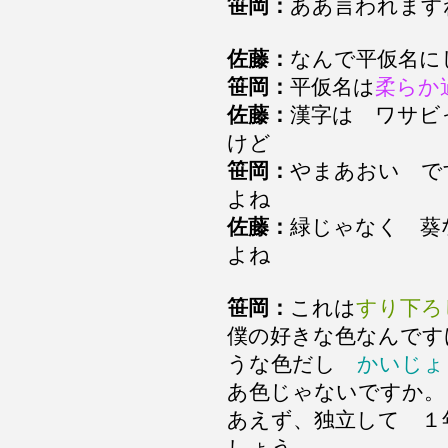
笹岡：
ああ言われます
佐藤：
なんで平仮名に
笹岡：
平仮名は
柔らか
佐藤：
漢字は ワサビ
けど
笹岡：
やまあおい で
よね
佐藤：
緑じゃなく 葵
よね
笹岡：
これは
すり下ろ
僕の好きな色なんです
うな色だし
かいじょ
あ色じゃないですか。
あえず、独立して １