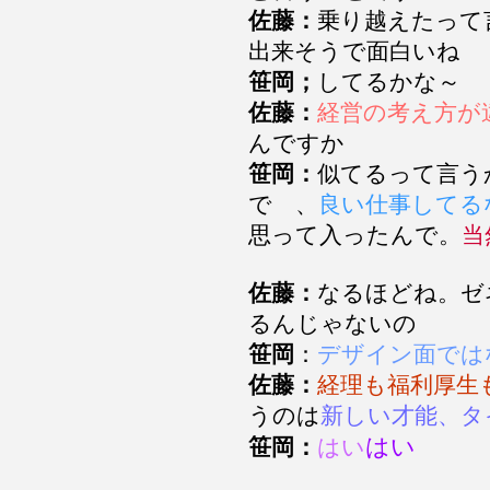
佐藤：
乗り越えたって
出来そうで面白いね
笹岡；
してるかな～
佐藤：
経営の考え方が
んですか
笹岡：
似てるって言う
で 、
良い仕事してる
思って入ったんで。
当
佐藤：
なるほどね。ゼ
るんじゃないの
笹岡
：
デザイン面では
佐藤：
経理も福利厚生
うのは
新しい才能、タ
はい
笹岡：
はい