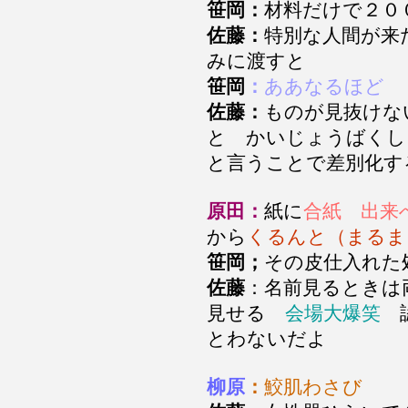
笹岡：
材料だけで２
佐藤：
特別な人間が来
みに渡すと
笹岡
：
ああなるほど
佐藤：
ものが見抜けな
と かいじょうばくし
と言うことで差別化
原田：
紙に
合紙 出来
から
くるんと（まるま
笹岡；
その皮仕入れた
佐藤
：名前見るときは
見せる
会場大爆笑
認
とわないだよ
柳原
：
鮫肌わさび