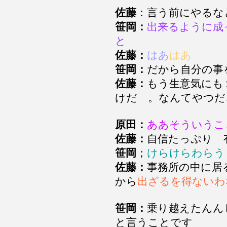
佐藤
：言う前にやるな
笹岡：
出来るように成
と
佐藤：
はあ
はあ
笹岡：
だから自分の
佐藤：
もう生意気にも
けだ 。なんてやつだ
原田：
ああそういうこ
佐藤：
自信たっぷり 
笹岡
；
けらけらわらう
佐藤：
事務所の中に居
から
出ざるを得ないわ
笹岡：
乗り越えたんん
と言うことです