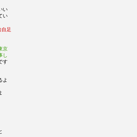
いい
てい
給自足
東京
事し
です
るよ
うな
よ
ると