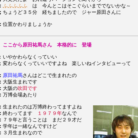
：
ふふふふふ
は 今んとこはそこぐらいまででないかな～
；
ちょうど３５分 経ちましたので ジャー原田さんに
：
位置かわりましょうか
ここから原田祐馬さん 本格的に 登場
：いやかわらなくっていい
；変わらなくっていいですよね 楽しいねインタビューって
：
原田祐馬
さんはどこで生まれたの
：
大阪生まれです
：
大阪の
吹田です
：
万博会場あたり
：
生まれたのは万博終わってますよね
：
終わってます
１９７９年
なんで
：
７９年と言うことは まだ２９才だ
：
学年は一緒なんですけど
：
３月生まれなので