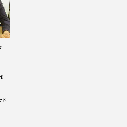
すか
離
それ