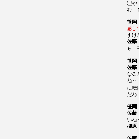
理や
む
笹岡
感し
す
佐藤
も 
笹岡
佐藤
な
ね～
に転
だね
笹岡
佐藤
いね
柳原
佐藤