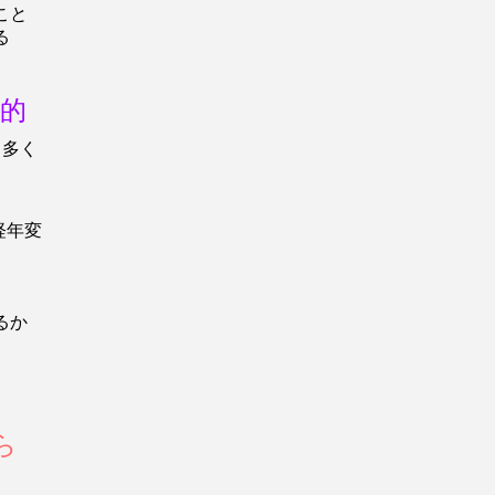
こと
する
的
 多く
年変
るか
ら