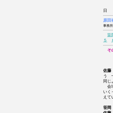
原田
事務所
笹
５
そ
３
佐藤
う 
同じ
会場
い
えて
笹岡
佐藤