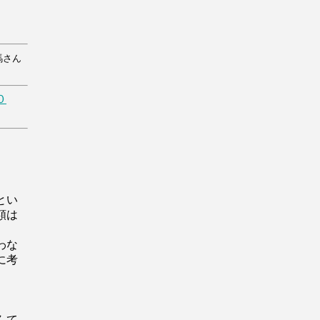
馬さん
０
とい
額は
わな
に考
んて