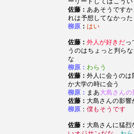
ーリートしてはこうい
佐藤：
ああそうですか
れは予想してなかった
柳原
：
はい
佐藤：
外人が好きだ
っ
うのはちょっと判らな
な
柳原：
わらう
佐藤：
外人に会うのは
か大学の時に会う
柳原：
まあ
大島さんの
佐藤：
大島さんの影
柳原
：
僕もそうです
佐藤：
大島さんに猛烈
いオジサンだな
わら