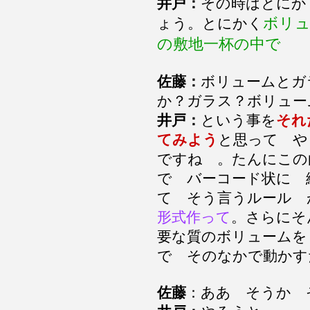
井戸：
その時はとにか
ボリ
ょう。とにかく
の敷地一杯の中で
佐藤：
ボリュームとガ
か？ガラス？ボリュー
井戸：
という事を
それ
てみよう
と思って や
ですね 。たんにこの
で バーコード状に 
て そう言うルール 
形式作って
。さらにそ
要な質のボリュームを
で そのなかで動かす
佐藤
：ああ そうか 