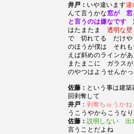
井戸：
いや違います
違
んて言うかな
窓が 窓
と言うのは嫌なです
はたまたま
透明な壁
で 切れてる だけ
のほうが僕は それも
えば斜めのラインがあ
またまこに ガラスが
のやつはようせんか
佐藤：
という事は建築
回剥奪して
井戸
：
剥奪ちゅうかね
うこうやからこうな
佐藤：
説明しない 出
言うことだよね