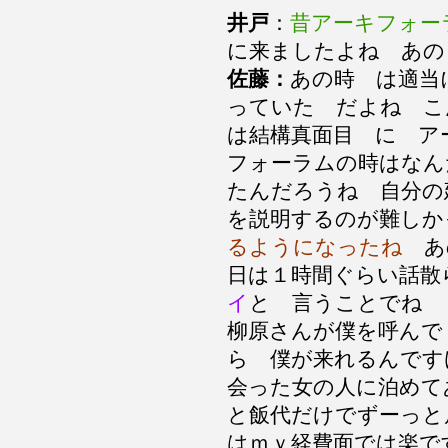
井戸
：
昔アーキフォー
に来ましたよね あの
佐藤：
あの時 は適当
っていた だよね こ
は結構真面目 に ア
フォーラムの時はなん
たんだろうね 自分の
を説明するのが難し
るようになったね
あ
日は１時間ぐらい話散
イ
と 言うことでね
柳原さんが僕を呼んで
ら 僕が来れるんです
会った女の人に泊めて
と飯代だけでずーっと
はｍｙ経費面では楽