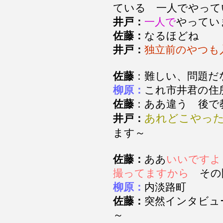
ている 一人でやって
井戸：
一人で
やって
佐藤：
なるほどね
井戸：
独立前のやつも
佐藤
：難しい、問題
柳原：
これ市井君の
佐藤
：ああ違う 後
あれどこやっ
井戸：
ます～
佐藤：
ああ
いいですよ
撮ってますから
その
柳原：
内淡路町
佐藤：
突然インタビュ
～