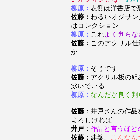
柳原：
表側は洋書店
佐藤：
わるいオジサン
はコレクション
柳原：
これ
よく判らな
佐藤：
このアクリル仕
か
柳原：
そうです
佐藤：
アクリル板の組
泳いでいる
柳原：
なんだか良く判
佐藤：
井戸さんの作品
よろしければ
井戸：
作品と言うほど
佐藤：
建築、
こんなん