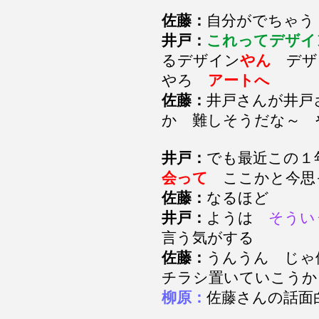
佐藤：
自分がでちゃ
井戸：
これってデザ
るデザイン
やん
デザ
やろ
アートへ
佐藤：
井戸さんが井戸
か 難しそうだな～
井戸：
でも最近この
会って
ここかと今
佐藤：
なるほど
井戸：
ようは
そうい
言う気がする
佐藤：
うんうん じ
チラシ置いていこう
柳原：
佐藤さんの話面