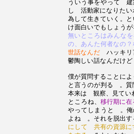
ういう事をやって 
し 活動家になりたい
為して生きていく。と
け面白いでもしょう
無いところはみんなを
の、あんた何者なの？
世話なんだ
ハッキリ
鬱陶しい話なんだけ
僕が質問することに
と言うのが判る 。質
本来は 観察、見てい
ところね、
移行期に在
やってしまうと 。
よね 。それを脱出
にして 共有の資源に