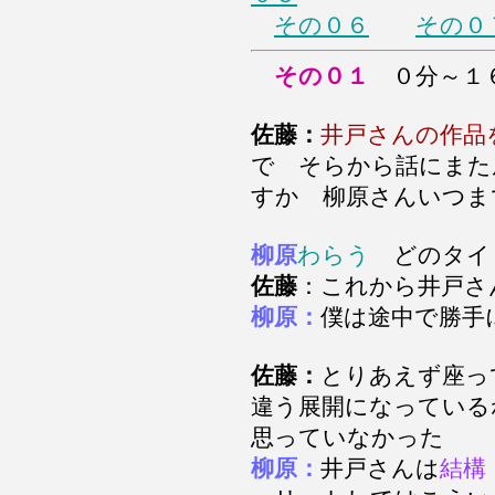
その０６
その０
その０１
０分～１
佐藤：
井戸さんの作品
で そらから話にまた
すか 柳原さんいつま
柳原
わらう
どのタイ
佐藤
：これから井戸
柳原：
僕は途中で勝
佐藤：
とりあえず座っ
違う展開になっている
思っていなかった
柳原：
井戸さんは
結構