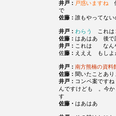
井戸：
戸惑いますね
僕
で
佐藤：
誰もやってな
井戸：
わらう
これは
佐藤：
はあはあ 後
井戸：
これは なん
佐
藤：
えええ もしよ
井戸：
南方熊楠の資料
佐藤：
聞いたことあ
井戸：
コンペ案ですね
んですけども 。今か
す
佐藤・
はあはあ