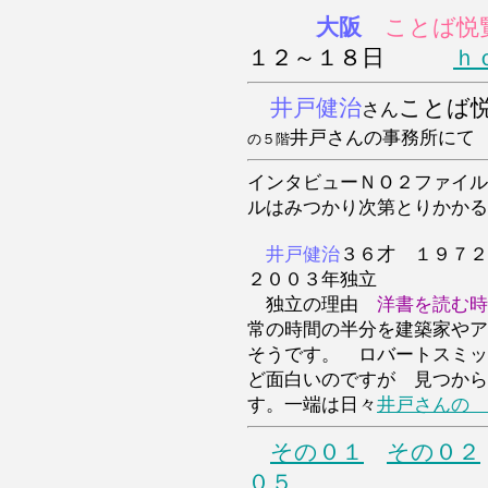
大阪
ことば悦
１２～１８日
ｈ
井戸健治
ことば
さん
井戸さんの事務所にて
の５階
インタビューＮＯ２ファイル
ルはみつかり次第とりかかる
井戸健治
３６才 １９７
２００３年独立
独立の理由
洋書を読む時
常の時間の半分を建築家やア
そうです。 ロバートスミッ
ど面白いのですが 見つから
す。一端は日々
井戸さんの 
その０１
その０２
０５