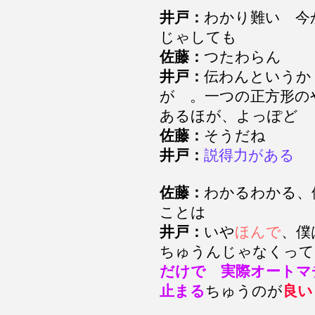
井戸：
わかり難い 今
じゃしても
佐藤：
つたわらん
井戸：
伝わんという
が 。一つの正方形の
あるほが、よっぽど
佐藤：
そうだね
井戸：
説得力がある
佐藤：
わかるわかる、
ことは
井戸：
いや
ほんで
、僕
ちゅうんじゃなくっ
だけで 実際オート
止まる
ちゅうのが
良い