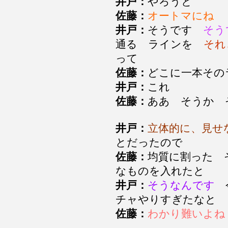
井戸：
やろうと
佐藤：
オートマにね
井戸：
そうです
そう
通る ラインを
それ
って
佐藤：
どこに一本そ
井戸：
これ
佐藤：
ああ そうか
井戸：
立体的に、見せ
とだったので
佐藤：
均質に割った 
なものを入れたと
井戸：
そうなんです
今
チャやりすぎたなと
佐藤：
わかり難いよね