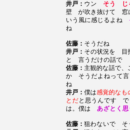
井戸：
ウン
そう じ
壁 が吹き抜けて 窓
いう風に感じるよね
ね
佐藤：
そうだね
井戸：
その状況を 目
と 言うだけの話で
佐藤：
主観的な話で、
か そうだよねって言
ね
井戸：
僕は
感覚的なも
とだ
と思うんです で
は。僕は
あざとく思
佐藤：
狙わないで 