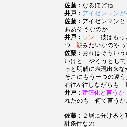
佐藤：
なるほどね
井戸：
アイゼンマンが
佐藤：
アイゼンマン
ああそうなのか
井戸：
ウン
彼はもっ
つ
皺
みたいなのや
佐藤：
おれはそういう
いけど やろうとして
っと明解に表現出来
そこにもう一つの違
右往左往しながらも
井戸：
建築化と言うか
れたのも 何て言う
佐藤：
２層に分けると
計条件なの