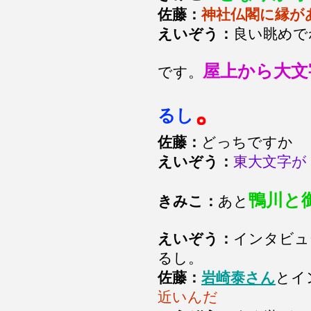
佐藤：
神社仏閣に縁が
えいぞう：
良い眺めで
屋上から大文
です。
。
るし
佐藤：
どっちですか
えいぞう：
東大文字が
鴨川と
きみこ：
あと
えいぞう：
インタビュ
るし。
佐藤：
岩崎泰さん
とイ
近いんだ