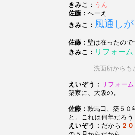
きみこ
：
うん
佐藤：
へーえ
風通しが
きみこ：
佐藤：
壁は在ったので
リフォーム
きみこ：
洗面所からも
えいぞう：
リフォーム
築家に、大阪の。
佐藤：
鞍馬口、築５０
と。これは何年だろう
えいぞう：
だから
２０
の５月からだから、