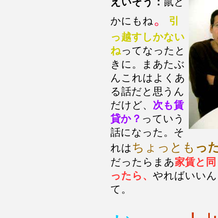
えいぞう：
鼠と
。
かにもね
引
っ越すしかない
ね
ってなったと
きに。まあたぶ
んこれはよくあ
る話だと思うん
だけど、
次も賃
貸か？
っていう
話になった。そ
ちょっとも
っ
れは
だったらまあ
家賃と同
ったら、
やればいいん
て。