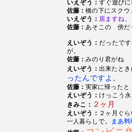
いえぞう：
すぐ遊びに
佐藤：
橋の下にスクウ
いえぞう：
居ますね
、
佐藤：
あそこの 傍だ
えいぞう：
だったです
が。
佐藤：
みのり君がね
えいぞう：
出来たと
ったんですよ
。
佐藤：
実家に帰ったと
えいぞう：
けっこう永
２ヶ月
きみこ：
えいぞう：
２ヶ月ぐら
一人暮らしで。
まあ料
コンビニ