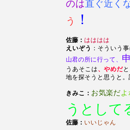
のは
直ぐ近く
！
う
佐藤：
はははは
えいぞう
：そういう事
山君の所に行って、
うあそこは
、やめだ
と
地を探そうと思うと。
お気楽だ
よ
きみこ：
うとして
佐藤：
いいじゃん