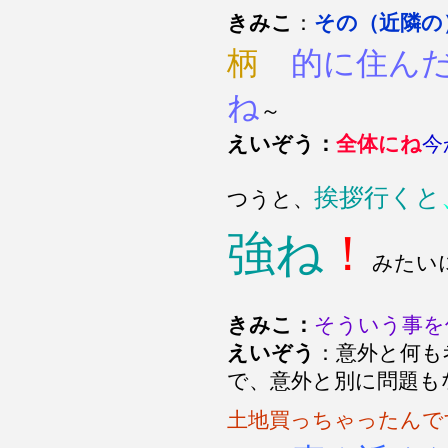
きみこ
：
その（近隣の
柄
的に住ん
ね
～
えいぞう：
全体にね
今
挨拶行くと
つうと、
強ね
！
みたい
きみこ：
そういう事を
えいぞう
：意外と何も
で、意外と別に問題
土地買っちゃったんで