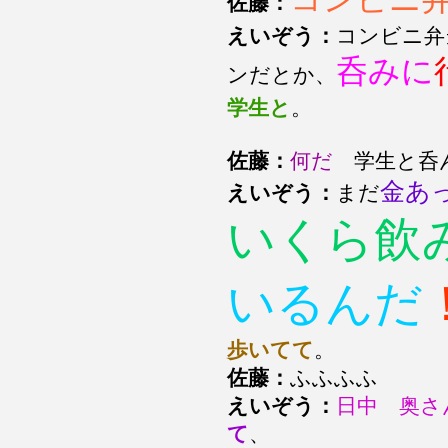
佐藤：
えいぞう：
コンビニ弁
呑みに
ンだとか、
学生と
。
佐藤：
何だ
学生と呑
金あ
えいぞう：
まだ
いくら飲
いるんだ
歩いてて
。
佐藤：
ふふふふ
えいぞう：
日中 奥さ
て
、