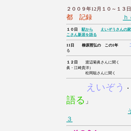
２００９年12月１０～１３
都 記録
ｈ
１０日
駅から
えいぞうさんの家
こ
さん
新居を語る
11日 柳原照弘の この1年
る
１２日
渡辺菊眞さんに聞く
眞・江崎貴洋）
松岡聡さんに聞く
えいぞう
・
語る
」
３