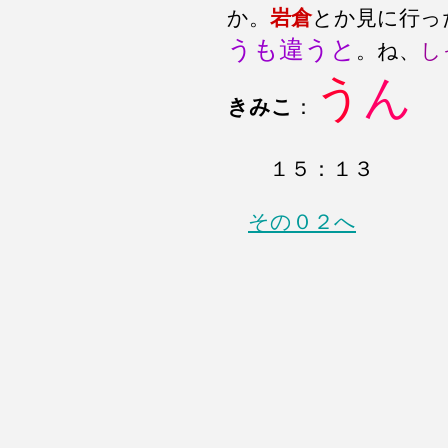
か。
岩倉
とか見に行っ
うも違うと
。ね、
し
う
ん
きみこ
：
１５：１３
その０２へ