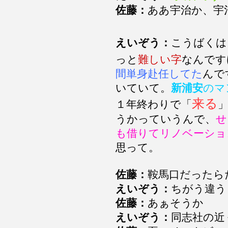
佐藤：
ああ宇治か、宇
えいぞう：
こうばくは
っと
難しい字
なんです
間単身赴任してた
んで
いていて。
新浦安
のマ
来る
１年終わりで「
うかっていうんで、
せ
も借りてリノベーショ
思って。
佐藤：
鞍馬口だったら
えいぞう：
ちがう違
佐藤：
あぁそうか
えいぞう：
同志社の近