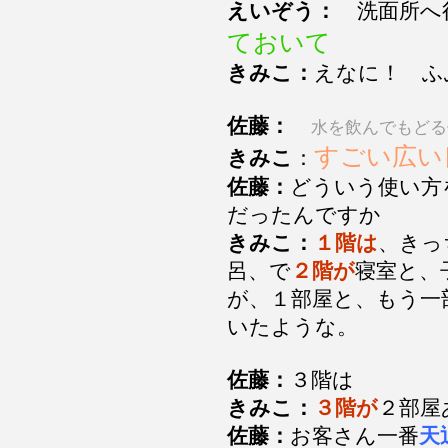
えいぞう：
洗面所へ
ておいて
きみこ：
えなに！ ふ
佐藤：
水を飲んでもどる
すごい広い
きみこ
：
佐藤：
どういう使い方
だったんですか
きみこ：
１階は
、きっ
呂、で
２階が
寝室と、
が、１部屋と、もう一
いたような。
佐藤：
３階は
きみこ：
３階が
２部屋
佐藤：
お客さん一番
天