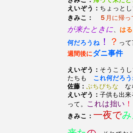
きみこ：
帰って来たと
えいぞう：
ちょっとし
きみこ：
５
月に帰っ
が来たときに
、
はる
！
？
何だろうね
って
ダニ事件
週間後に
えいぞう：
そうこうし
たちも
これ何だろう
佐藤：
ぷちぴちな
な
えいぞう：
子供も出来
これは拙い
！
って。
一夜で
み
きみこ：
来た
の