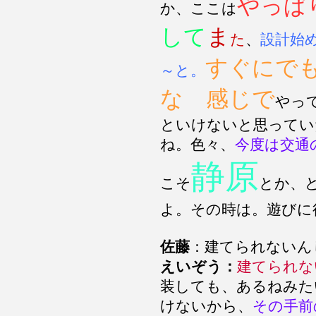
やっぱ
か、ここは
して
ま
た
、
設計始
すぐにで
～と。
な 感じで
やっ
といけないと思ってい
ね。色々、
今度は交通
静原
こそ
とか、
よ。その時は。遊びに
佐藤
：建てられないん
えいぞう：
建てられな
装しても、あるねみた
けないから、
その手前