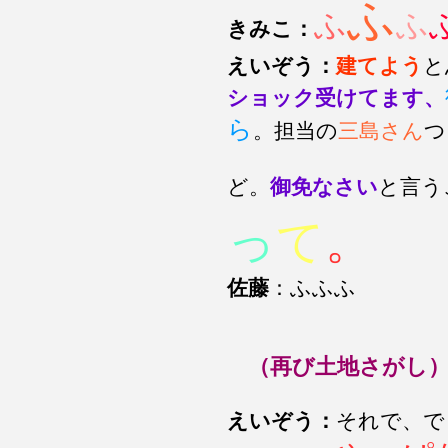
ふ
ふ
ふ
きみこ：
えいぞう：
建てよう
と
ショック受けてます、
ら
。担当の
三島さん
つ
ど。
御免なさい
と言う
っ
て
。
佐藤
：ふふふ
（再び土地さがし
えいぞう：
それで、で