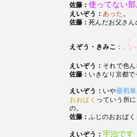
使ってない部
佐藤：
えいぞう：
あった
。
佐藤：
死んだお父さん
えぞう・きみこ
：
えいぞう：
それで色ん
佐藤：
いきなり京都で
最初単
えいぞう：
いや
おおばく
っていう所に
の。
佐藤：
ふじのおおばく
宇治です
えいぞう：