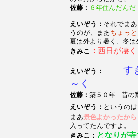
佐藤：
６年住んだんだ
えいぞう：
それでまあ
うのが、まあ
ちょっと
夏は外より暑く、冬は
：
西日が凄く
きみこ
すき
えいぞう：
～く
佐藤：
築５０年 昔の
えいぞう：
というのは
まあ
景色よかったから
入ってたんですよ。
となりが寺
きみこ：