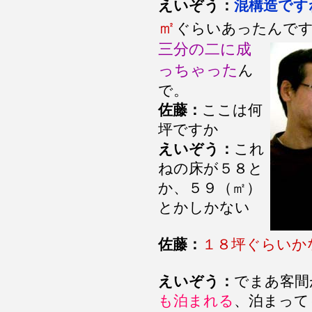
えいぞう：
混構造です
㎡
ぐらいあったんで
三分の二に成
っちゃった
ん
で。
佐藤：
ここは何
坪ですか
えいぞう：
これ
ねの床が５８と
か、５９（㎡）
とかしかない
佐藤：
１８坪ぐらいか
えいぞう：
でまあ客間
も泊まれる
、泊まって