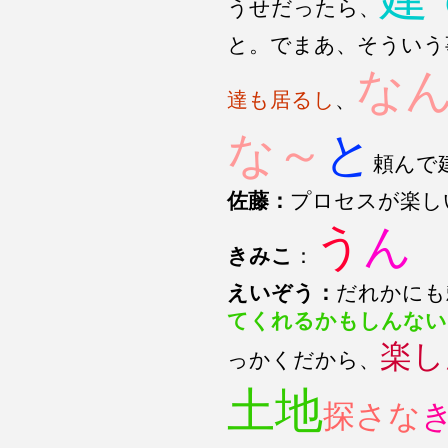
うせだったら、
と。でまあ、そういう
な
達も居るし
、
な～
と
頼んで
佐藤：
プロセスが楽し
う
ん
きみこ
：
えいぞう：
だれかにも
てくれるかもしんない
楽し
っかくだから、
土地
探さな