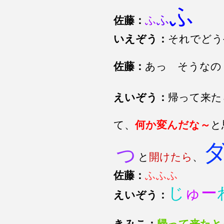
ふ
ふ
ふ
佐藤：
いえぞう：
それでどう
佐藤：
あっ そうなの
えいぞう：
帰って来た
て、
何か変んだな～
と
っ
と
開けたら
、
佐藤：
ふふふ
じ
ゅー
えいぞう：