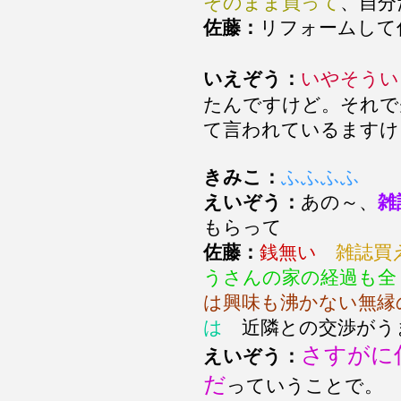
そのまま買って
、自分
佐藤：
リフォームし
いえぞう：
いやそうい
たんですけど。それで
て言われているますけ
きみこ：
ふふふふ
えいぞう：
あの～、
雑
もらって
佐藤：
銭無い
雑誌買え
うさんの家の経過も全
は興味も沸かない無縁
は
近隣との交渉がう
さすがに
えいぞう：
だ
っていうことで。