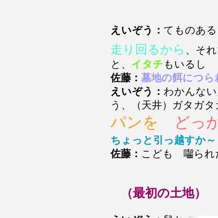
えいぞう：
てものある
走り回るから
、それ
と、
イタチ
もいるし
佐藤：
墓地の餌につら
えいぞう：
わかんない
う、（天井）ガタガタ
パンを
どっか
ちょっと引っ越すか～
佐藤：
こども 囓られ
（最初の土地）