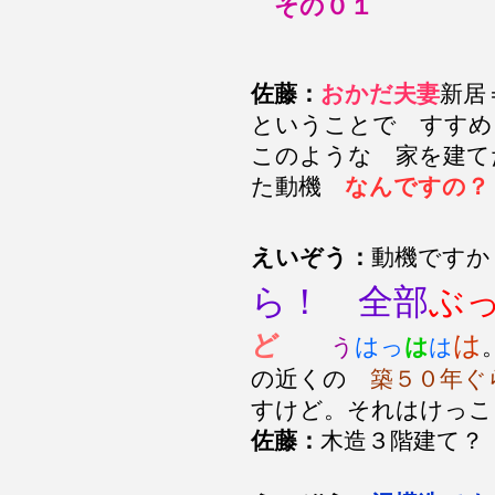
その０１
佐藤：
おかだ夫妻
新居
ということで すすめ
このような 家を建て
た動機
なんですの？
えいぞう：
動機です
ら！ 全部
ぶ
ど
は
は
う
っ
は
は
の近くの
築５０年ぐ
すけど。それはけっこ
佐藤：
木造３階建て？