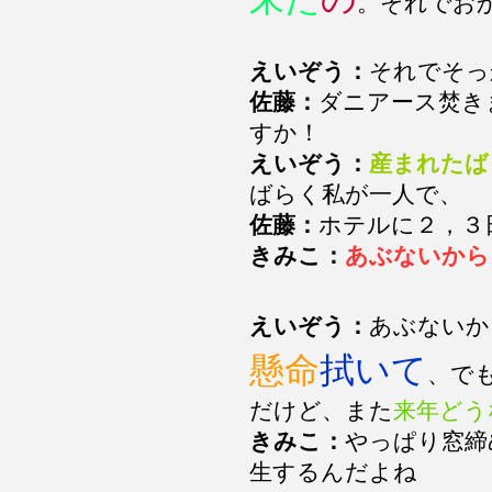
。それでお
えいぞう：
それでそっ
佐藤：
ダニアース焚き
すか！
えいぞう：
産まれたば
ばらく私が一人で、
佐藤：
ホテルに２，３
きみこ：
あぶないから
えいぞう：
あぶないか
懸命
拭いて
、で
だけど、また
来年どう
きみこ：
やっぱり窓締
生するんだよね