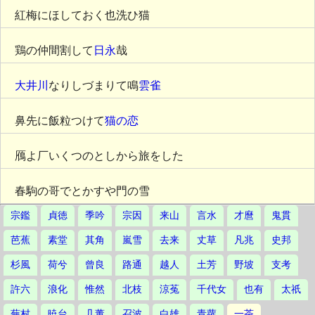
紅梅にほしておく也洗ひ猫
鶏の仲間割して
日永
哉
大井川
なりしづまりて鳴
雲雀
鼻先に飯粒つけて
猫の恋
鴈よ厂いくつのとしから旅をした
春駒の哥でとかすや門の雪
宗鑑
貞徳
季吟
宗因
来山
言水
才麿
鬼貫
芭蕉
素堂
其角
嵐雪
去来
丈草
凡兆
史邦
杉風
荷兮
曾良
路通
越人
土芳
野坡
支考
許六
浪化
惟然
北枝
涼菟
千代女
也有
太祇
蕪村
暁台
几董
召波
白雄
青蘿
一茶