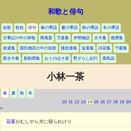
和歌と俳句
短歌
歌枕
俳句
春の季語
夏の季語
秋の季語
冬の季語
古事記の中の和歌
懐風藻
万葉集
伊勢物語
古今集
後撰集
拾遺集
源氏物語の中の短歌
後拾遺集
金葉集
詞花集
千載集
新古今集
新勅撰集
おくのほそ道
野ざらし紀行
鹿島詣
小林一茶
春
夏
秋
冬
10
11
12
13
14
15
16
17
18
19
20
<
花菫
がむしやら犬に寝られけり