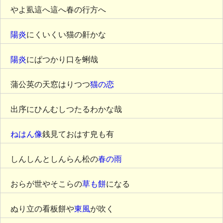
やよ虱這へ這へ春の行方へ
陽炎
にくいくい猫の鼾かな
陽炎
にぱつかり口を蜊哉
蒲公英の天窓はりつつ
猫の恋
出序にひんむしつたるわかな哉
ねはん像
銭見ておはす皃も有
しんしんとしんらん松の
春の雨
おらが世やそこらの
草も餅
になる
ぬり立の看板餅や
東風
が吹く