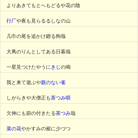
よりあきてもとへもどるや花の陰
行厂
や夜も見らるるしなの山
几巾の尾を追かけ廻る狗哉
大凧のりんとしてある日暮哉
一星見つけたやうに
きじ
の鳴
我と来て遊ぶや
親のない雀
しがらきや大僧正も
茶つみ唄
欠伸にも節の付きたる
茶つみ
哉
菜の花
やかすみの裾に少づつ