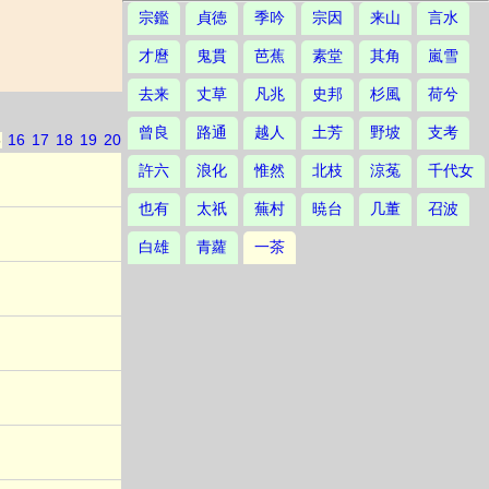
宗鑑
貞徳
季吟
宗因
来山
言水
才麿
鬼貫
芭蕉
素堂
其角
嵐雪
去来
丈草
凡兆
史邦
杉風
荷兮
曾良
路通
越人
土芳
野坡
支考
5
16
17
18
19
20
許六
浪化
惟然
北枝
涼菟
千代女
也有
太祇
蕪村
暁台
几董
召波
白雄
青蘿
一茶