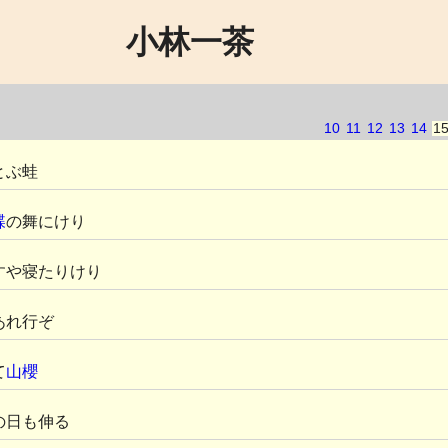
小林一茶
10
11
12
13
14
1
とぶ蛙
蝶
の舞にけり
すや寝たりけり
あれ行ぞ
て
山櫻
の日も伸る