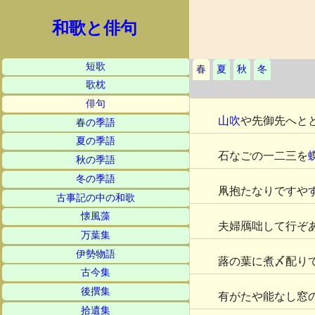
和歌と俳句
短歌
春
夏
秋
冬
歌枕
俳句
山吹
や先御先へと
春の季語
夏の季語
石なごの一二三を
秋の季語
冬の季語
凧抱たなりですや
古事記の中の和歌
懐風藻
夫婦鴈咄して行ぞ
万葉集
伊勢物語
蕗の葉に煮〆配り
古今集
後撰集
有がたや能なし窓
拾遺集