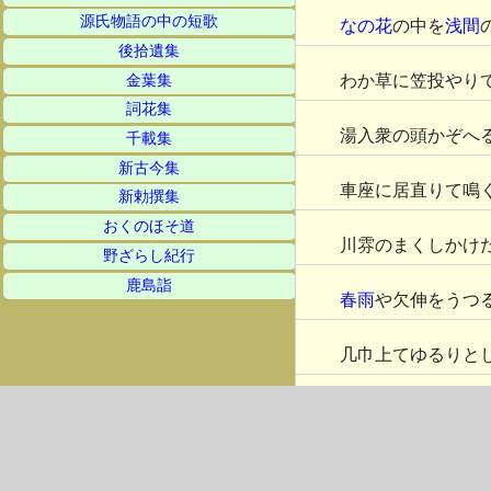
源氏物語の中の短歌
なの花
の中を
浅間
後拾遺集
わか草に笠投やり
金葉集
詞花集
湯入衆の頭かぞへ
千載集
新古今集
車座に居直りて鳴
新勅撰集
おくのほそ道
川雰のまくしかけ
野ざらし紀行
鹿島詣
春雨
や欠伸をうつ
几巾上てゆるりと
参詣のたばこにむ
寝たいやらかぶり