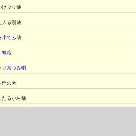
のけぶり哉
て入る湯哉
る
小てふ
哉
く
蛙
哉
たり
茶つみ唄
る門の犬
したる小村哉
せな
雀の子
ふりけり几巾