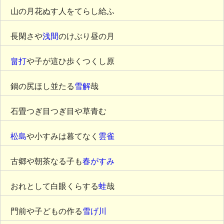
山の月花ぬす人をてらし給ふ
長閑さや
浅間
のけぶり昼の月
畠打
や子が這ひ歩くつくし原
鍋の尻ほし並たる
雪解
哉
石畳つぎ目つぎ目や草青む
松島
や小すみは暮てなく
雲雀
古郷や朝茶なる子も
春がすみ
おれとして白眼くらする
蛙
哉
門前や子どもの作る
雪げ川