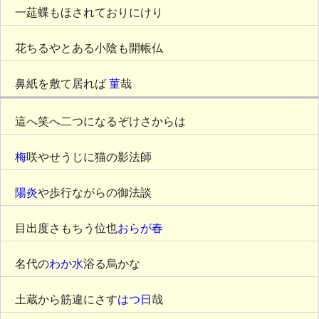
一莚蝶もほされておりにけり
花ちるやとある小陰も開帳仏
鼻紙を敷て居れば
菫
哉
這へ笑へ二つになるぞけさからは
梅
咲やせうじに猫の影法師
陽炎
や歩行ながらの御法談
目出度さもちう位也
おらが春
名代の
わか水
浴る烏かな
土蔵から筋違にさす
はつ日
哉