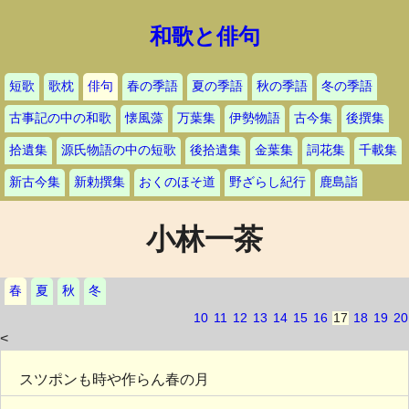
和歌と俳句
短歌
歌枕
俳句
春の季語
夏の季語
秋の季語
冬の季語
古事記の中の和歌
懐風藻
万葉集
伊勢物語
古今集
後撰集
拾遺集
源氏物語の中の短歌
後拾遺集
金葉集
詞花集
千載集
新古今集
新勅撰集
おくのほそ道
野ざらし紀行
鹿島詣
小林一茶
春
夏
秋
冬
10
11
12
13
14
15
16
17
18
19
20
<
スツポンも時や作らん春の月