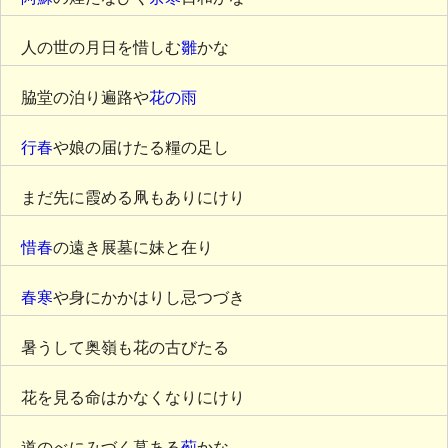
人の世の月日を惜しむ
雛
かな
脇堂の泊り遍路や
花の雨
行春
や娘の届けたる糧の足し
まだ先に霞める凧もありにけり
惜春
の遠き展墓に妹と在り
春寒
や身にかかはりし忌つづき
暑うして奥嶺も花の古びたる
花を見る命はかなくなりにけり
道のべにみづく墓ある
薊
かな