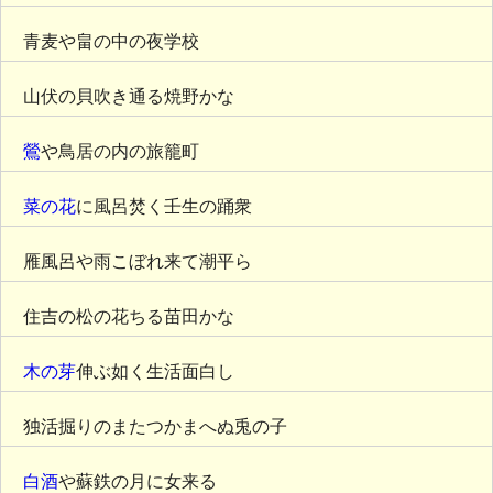
青麦や畠の中の夜学校
山伏の貝吹き通る焼野かな
鶯
や鳥居の内の旅籠町
菜の花
に風呂焚く壬生の踊衆
雁風呂や雨こぼれ来て潮平ら
住吉の松の花ちる苗田かな
木の芽
伸ぶ如く生活面白し
独活掘りのまたつかまへぬ兎の子
白酒
や蘇鉄の月に女来る