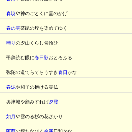
春暁
や神のごとくに霊のかげ
春の雲
荼毘の煙を染めてゆく
囀り
の夕山くらし骨拾ひ
弔辞読む眼に
春日影
おとろふる
弥陀の道てらてらうすき
春日
かな
春泥
や和子の抱ける壺仏
奥津城や顧みすれば
夕霞
如月
や雪のる杉の花ざかり
阿蘇
の煙たなびく
余寒
日和かな