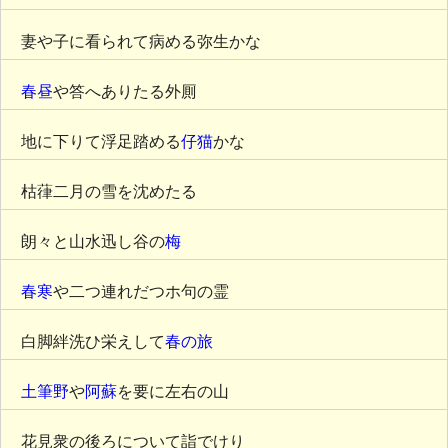
妻や子に看られて病める弥生かな
春昼
や答へありたる外厠
地に下りて浮足踏める
仔猫
かな
枯葎二月の雪を沈めたる
朗々と山水迅し谷の
梅
春寒
や二つ連れだつホ句の霊
白脚絆洗ひ栄えして
春の旅
土筆野
や
阿蘇
を要に左右の山
花見衆の後ろについて詣でけり