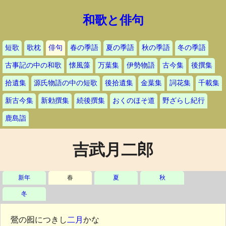
和歌と俳句
短歌
歌枕
俳句
春の季語
夏の季語
秋の季語
冬の季語
古事記の中の和歌
懐風藻
万葉集
伊勢物語
古今集
後撰集
拾遺集
源氏物語の中の短歌
後拾遺集
金葉集
詞花集
千載集
新古今集
新勅撰集
続後撰集
おくのほそ道
野ざらし紀行
鹿島詣
吉武月二郎
新年
春
夏
秋
冬
鶯の囮につきし
二月
かな