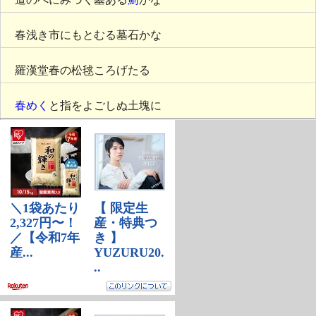
春浅き市にもとむる墓石かな
羅漢堂春の松毬ころげたる
春めく
と指をよごしぬ土塊に