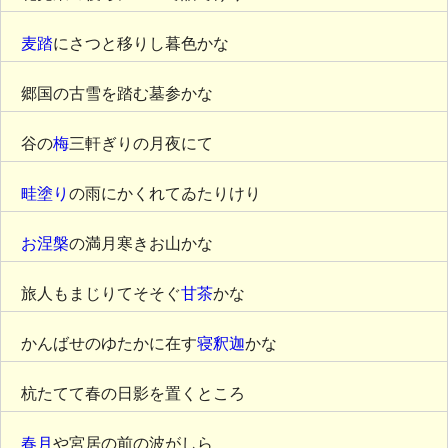
麦踏
にさつと移りし暮色かな
郷国の古雪を踏む墓参かな
谷の
梅
三軒ぎりの月夜にて
畦塗り
の雨にかくれてゐたりけり
お涅槃
の満月寒きお山かな
旅人もまじりてそそぐ
甘茶
かな
かんばせのゆたかに在す
寝釈迦
かな
杭たてて春の日影を置くところ
春月
や宮居の前の波がしら