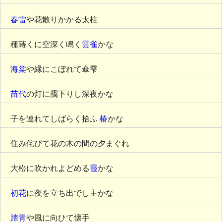
春雷
や花散りかかる太柱
種蒔くに空深く鳴く
雲雀
かな
海棠
や縁にこぼれて傘雫
苗代
の灯に靄下りし深夜かな
子を連れてしばらく拾ふ
椿
かな
住み侘びて花の木の間の夕まぐれ
大松に吹かれよどめる
霞
かな
初花
に夜を立ち出でし主かな
踏青
や風に向ひて懐手