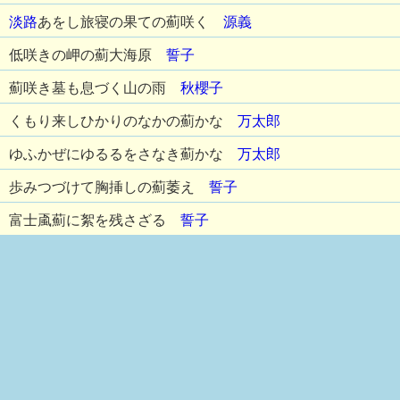
淡路
あをし旅寝の果ての薊咲く
源義
低咲きの岬の薊大海原
誓子
薊咲き墓も息づく山の雨
秋櫻子
くもり来しひかりのなかの薊かな
万太郎
ゆふかぜにゆるるをさなき薊かな
万太郎
歩みつづけて胸挿しの薊萎え
誓子
富士颪薊に絮を残さざる
誓子