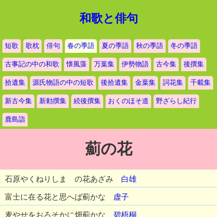
和歌と俳句
短歌
歌枕
俳句
春の季語
夏の季語
秋の季語
冬の季語
古事記の中の和歌
懐風藻
万葉集
伊勢物語
古今集
後撰集
拾遺集
源氏物語の中の短歌
後拾遺集
金葉集
詞花集
千載集
新古今集
新勅撰集
続後撰集
おくのほそ道
野ざらし紀行
鹿島詣
薊の花
石原やくねりしまゝの花あざみ
白雄
富士に在る花と思へば薊かな
虚子
麦やせをおろそかに畑薊かな
碧梧桐