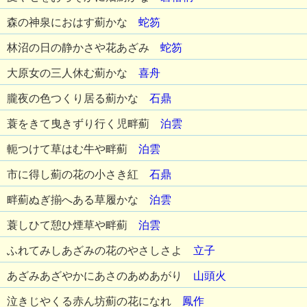
森の神泉におはす薊かな
蛇笏
林沼の日の静かさや花あざみ
蛇笏
大原女の三人休む薊かな
喜舟
朧夜の色つくり居る薊かな
石鼎
蓑をきて曳きずり行く児畔薊
泊雲
軛つけて草はむ牛や畔薊
泊雲
市に得し薊の花の小さき紅
石鼎
畔薊ぬぎ揃へある草履かな
泊雲
蓑しひて憩ひ煙草や畔薊
泊雲
ふれてみしあざみの花のやさしさよ
立子
あざみあざやかにあさのあめあがり
山頭火
泣きじやくる赤ん坊薊の花になれ
鳳作