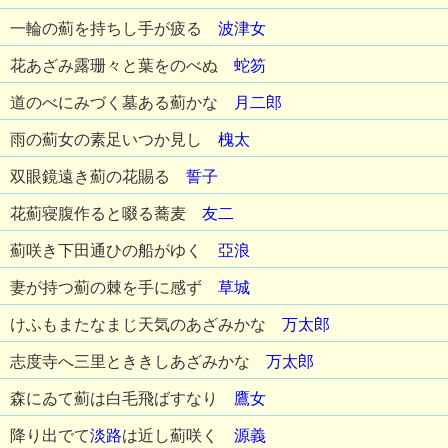
一輪の薊を持ちし手が疲る
波津女
花あざみ露珊々と葉をのべぬ
蛇笏
道のべにみづく墓ある薊かな
月二郎
雨の薊女の素足いつか見し
槐太
双眼鏡遠き薊の花賜る
誓子
花薊寝腹作ると啜る蕎麦
友二
薊咲き下田通ひの船がゆく
亞浪
妻が持つ薊の棘を手に感ず
草城
けふもまたなまじ天気のあざみかな
万太郎
志度寺へ三里とききしあざみかな
万太郎
森にゐて薊は白毛飛ばすなり
鷹女
降り出でて
淡路
は近し薊咲く
源義