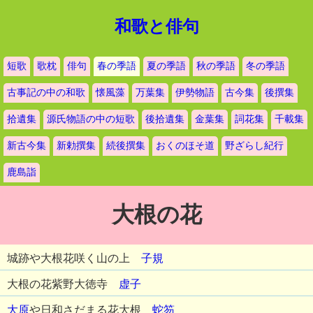
和歌と俳句
短歌
歌枕
俳句
春の季語
夏の季語
秋の季語
冬の季語
古事記の中の和歌
懐風藻
万葉集
伊勢物語
古今集
後撰集
拾遺集
源氏物語の中の短歌
後拾遺集
金葉集
詞花集
千載集
新古今集
新勅撰集
続後撰集
おくのほそ道
野ざらし紀行
鹿島詣
大根の花
城跡や大根花咲く山の上
子規
大根の花紫野大徳寺
虚子
大原
や日和さだまる花大根
蛇笏