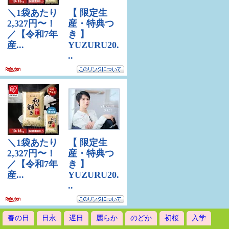
春の日
日永
遅日
麗らか
のどか
初桜
入学