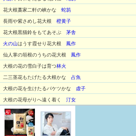
花大根藁家二軒の峡かな
蛇笏
長雨や紫さめし花大根
橙黄子
花大根黒猫鈴をもてあそぶ
茅舎
火の山
はうす霞せり花大根
鳳作
仙人掌の垣根のうちの花大根
鳳作
大根の花の雪白子は育つ
林火
二三茎花もたげたる大根かな
占魚
大根の花を生けたるバケツかな
虚子
大根の花母がりへ遠く着く
汀女