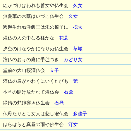
ぬかづけばわれも善女や仏生会
久女
無憂華の木蔭はいづこ仏生会
久女
釈迦生れぬ浄飯王は朱の椅子に
槐太
灌仏の人の中なる柱かな
花蓑
夕空のはなやかになりぬ仏生会
草城
潅仏のお寺の庭に手毬つき
みどり女
堂前の大山桜灌仏会
立子
灌仏の肩がかわくにいくたびも
梵
本堂の開け放たれて灌仏会
石鼎
緑錆の梵鐘響き仏生会
石鼎
仏母たりとも女人は悲し灌仏会
多佳子
はらはらと真昼の雨や佛生会
汀女