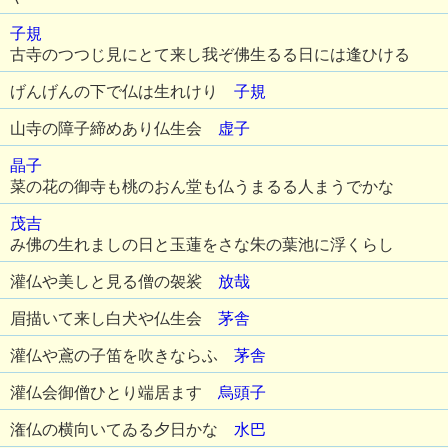
子規
古寺のつつじ見にとて来し我ぞ佛生るる日には逢ひける
げんげんの下で仏は生れけり
子規
山寺の障子締めあり仏生会
虚子
晶子
菜の花の御寺も桃のおん堂も仏うまるる人まうでかな
茂吉
み佛の生れましの日と玉蓮をさな朱の葉池に浮くらし
灌仏や美しと見る僧の袈裟
放哉
眉描いて来し白犬や仏生会
茅舎
灌仏や鳶の子笛を吹きならふ
茅舎
灌仏会御僧ひとり端居ます
烏頭子
潅仏の横向いてゐる夕日かな
水巴