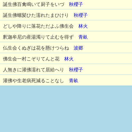
誕生佛百禽鳴いて厨子をいづ
秋櫻子
誕生佛螺髪ひた濡れたまひけり
秋櫻子
どしや降りに落花ただよふ佛生会
林火
釈迦牟尼の産湯濁りて止むを得ず
青畝
仏生会くぬぎは花を懸けつらね
波郷
佛生会一村こぞりてんと花
林火
人無きに灌佛濡れて居給へり
秋櫻子
灌佛や生老病死減ることなし
青畝