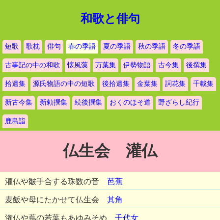
和歌と俳句
短歌
歌枕
俳句
春の季語
夏の季語
秋の季語
冬の季語
古事記の中の和歌
懐風藻
万葉集
伊勢物語
古今集
後撰集
拾遺集
源氏物語の中の短歌
後拾遺集
金葉集
詞花集
千載集
新古今集
新勅撰集
続後撰集
おくのほそ道
野ざらし紀行
鹿島詣
仏生会 灌仏
灌仏や皺手合する珠数の音
芭蕉
麦飯や母にたかせて仏生会
其角
潅仏や蔦の若葉もあゆみそめ
千代女