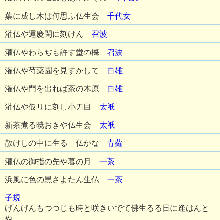
葉に成し木は何思ふ仏生会
千代女
灌仏や運慶閑に刻けん
召波
灌仏やわらぢも許す堂の櫞
召波
潅仏や芍薬園を見すかして
白雄
潅仏や門を出れば茶の木原
白雄
灌仏や仮リに刻し小刀目
太祇
新茶煮る暁おきや仏生会
太祇
散けしの中に生るゝ仏かな
青蘿
灌仏の御指の先や暮の月
一茶
浜風に色の黒さよたん生仏
一茶
子規
げんげんもつつじも時と咲きいでて佛生るる日に逢はんと
や