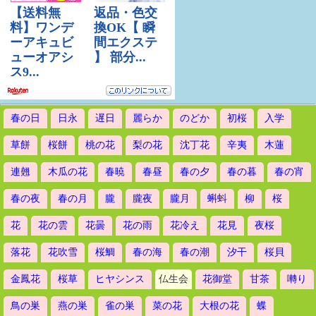
春の日
日永
遅日
麗らか
のどか
初桜
入学
草餅
桜餅
桃の花
梨の花
沈丁花
辛夷
木蓮
連翹
木瓜の花
春暁
春昼
春の夕
春の暮
春の宵
春の夜
春の月
朧
朧夜
朧月
蝌蚪
柳
桜
花
花の雲
花曇
花の雨
花冷え
花見
夜桜
落花
花吹雪
桜鯛
春の海
春の潮
汐干
桜貝
金鳳花
桜草
ヒヤシンス
仏生会
花御堂
甘茶
囀り
鳥の巣
燕の巣
雀の巣
菜の花
大根の花
蝶