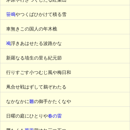
笹鳴
やつくばひかけて積る雪
車無きこの国人の年木樵
鳰
浮きあはせたる波路かな
新羅なる埴生の里も紀元節
行りすごす小つむじ風や梅日和
凧合せ戦はずして鵜ぞわたる
なかなかに
雛
の御手かたくなや
日曜の庭にひとりや
春の雷