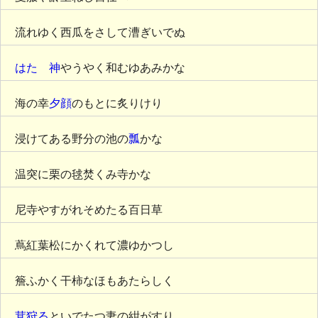
流れゆく西瓜をさして漕ぎいでぬ
はたゝ神
やうやく和むゆあみかな
海の幸
夕顔
のもとに炙りけり
浸けてある野分の池の
瓢
かな
温突に栗の毬焚くみ寺かな
尼寺やすがれそめたる百日草
蔦紅葉松にかくれて濃ゆかつし
簷ふかく干柿なほもあたらしく
茸狩る
といでたつ妻の紺がすり