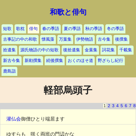
和歌と俳句
短歌
歌枕
俳句
春の季語
夏の季語
秋の季語
冬の季語
古事記の中の和歌
懐風藻
万葉集
伊勢物語
古今集
後撰集
拾遺集
源氏物語の中の短歌
後拾遺集
金葉集
詞花集
千載集
新古今集
新勅撰集
続後撰集
おくのほそ道
野ざらし紀行
鹿島詣
軽部烏頭子
1
2
3
4
5
6
7
8
灌仏会
御僧ひとり端居ます
ゆすらもゝ咲く両班の門辺かな