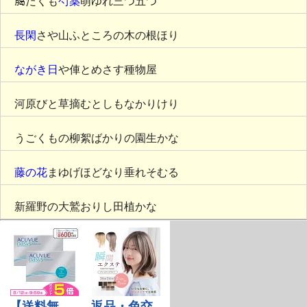
﨟たくも
芍薬
萌ゆれ三つ五つ
長閑
さや山ふところの木の根ほり
ながき日
や俥とめさす種物屋
河原びと草摘むとしもなかりけり
うごくもの柳絮ばかりの園生かな
藤の花
まゆげほどなり垂れそむる
新羅野の大鷲おりし田植かな