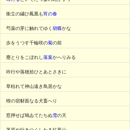
衝立の繍ひ鳳凰も
宵の春
芍薬の芽に触れてゆく
胡蝶
かな
歩をうつす千輪咲の
菊
の前
塵とりをこぼれし
落葉
かへりみる
吟行や落穂拾ひとあとさきに
草枯れて神山遠き鳥居かな
榾の宿豺面なる犬畜へり
窓押せば鳩ゐてたちぬ
雪
の天
茅原や行きつくしたる紅葉山