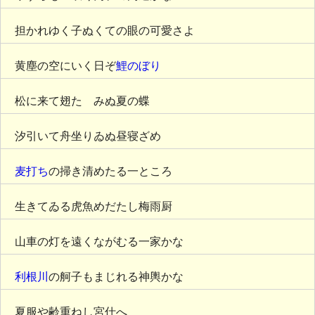
担かれゆく子ぬくての眼の可愛さよ
黄塵の空にいく日ぞ
鯉のぼり
松に来て翅たゝみぬ夏の蝶
汐引いて舟坐りゐぬ昼寝ざめ
麦打ち
の掃き清めたる一ところ
生きてゐる虎魚めだたし梅雨厨
山車の灯を遠くながむる一家かな
利根川
の舸子もまじれる神輿かな
夏服や齢重ねし宮仕へ