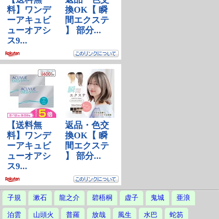
子規
漱石
龍之介
碧梧桐
虚子
鬼城
亜浪
泊雲
山頭火
普羅
放哉
風生
水巴
蛇笏