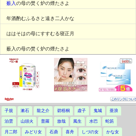
薮入
の母の焚く炉の煙たさよ
年酒酌むふるさと遠き二人かな
ははそはの母にすすむる寝正月
薮入の母の焚く炉の煙たさよ
子規
漱石
龍之介
碧梧桐
虚子
鬼城
亜浪
泊雲
山頭火
普羅
放哉
風生
水巴
蛇笏
月二郎
みどり女
石鼎
喜舟
しづの女
かな女