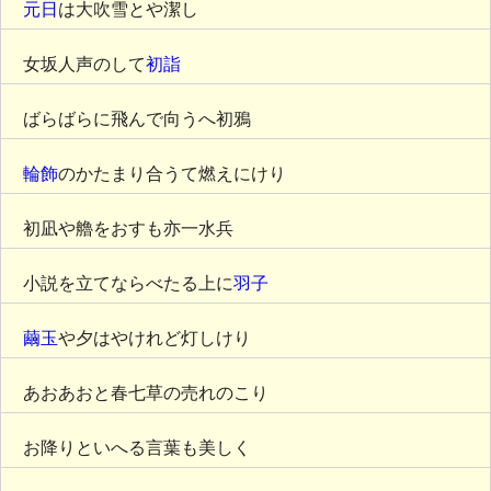
元日
は大吹雪とや潔し
女坂人声のして
初詣
ばらばらに飛んで向うへ初鴉
輪飾
のかたまり合うて燃えにけり
初凪や艪をおすも亦一水兵
小説を立てならべたる上に
羽子
繭玉
や夕はやけれど灯しけり
あおあおと春七草の売れのこり
お降りといへる言葉も美しく