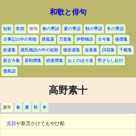
和歌と俳句
短歌
歌枕
俳句
春の季語
夏の季語
秋の季語
冬の季語
古事記の中の和歌
懐風藻
万葉集
伊勢物語
古今集
後撰集
拾遺集
源氏物語の中の短歌
後拾遺集
金葉集
詞花集
千載集
新古今集
新勅撰集
続後撰集
おくのほそ道
野ざらし紀行
鹿島詣
高野素十
新年
春
夏
秋
冬
元日
や新苫かけてもやひ船