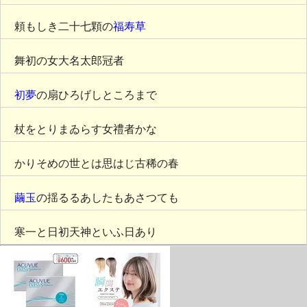
頼もしき二十七顆の
福寿草
舞初の女大名太郎冠者
初夢
の扇ひろげしところまで
杖をとりまゐらす女禮者かな
かりそめの世とは思はじ古稀の春
繭玉
の揺るるあしたもあさつても
寒一と日初天神といふ日あり