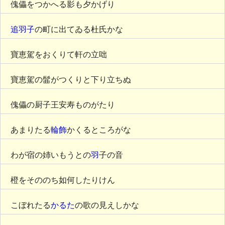
傀儡をつかへる影も夕かげり
追羽子
の町に出てゐる杜氏かな
寶恵駕をおくりて軒の立咄
寶恵駕の髷がつくりと下り立ちぬ
傀儡の厨子王安寿ものがたり
あまりたる
輪飾
かくるところがな
わが宿の姉いもうとの
羽
子の音
橙をそののち如何したりけん
こぼれたる
かるた
の歌の見えしかな