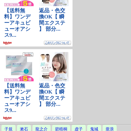
子規
漱石
龍之介
碧梧桐
虚子
鬼城
亜浪