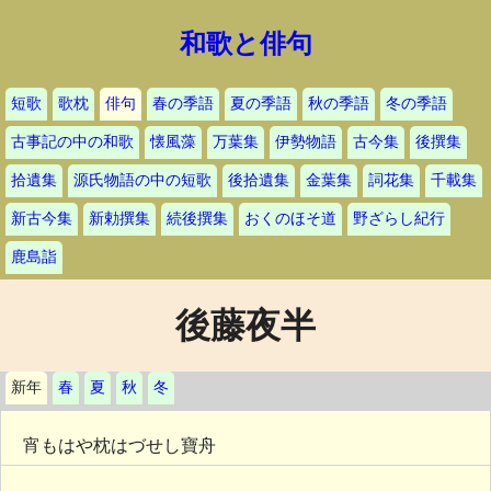
和歌と俳句
短歌
歌枕
俳句
春の季語
夏の季語
秋の季語
冬の季語
古事記の中の和歌
懐風藻
万葉集
伊勢物語
古今集
後撰集
拾遺集
源氏物語の中の短歌
後拾遺集
金葉集
詞花集
千載集
新古今集
新勅撰集
続後撰集
おくのほそ道
野ざらし紀行
鹿島詣
後藤夜半
新年
春
夏
秋
冬
宵もはや枕はづせし寶舟