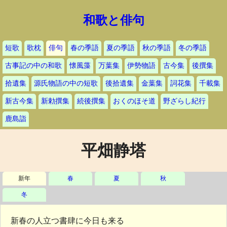
和歌と俳句
短歌
歌枕
俳句
春の季語
夏の季語
秋の季語
冬の季語
古事記の中の和歌
懐風藻
万葉集
伊勢物語
古今集
後撰集
拾遺集
源氏物語の中の短歌
後拾遺集
金葉集
詞花集
千載集
新古今集
新勅撰集
続後撰集
おくのほそ道
野ざらし紀行
鹿島詣
平畑静塔
新年
春
夏
秋
冬
新春の人立つ書肆に今日も来る