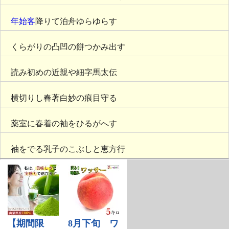
年始客
降りて泊舟ゆらゆらす
くらがりの凸凹の餅つかみ出す
読み初めの近親や細字馬太伝
横切りし春著白妙の痕目守る
薬室に春着の袖をひるがへす
袖をでる乳子のこぶしと恵方行