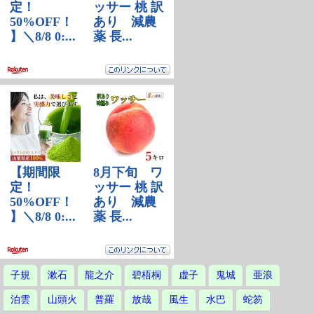
子規
漱石
龍之介
碧梧桐
虚子
鬼城
亜浪
泊雲
山頭火
普羅
放哉
風生
水巴
蛇笏