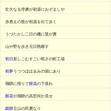
壮大なる俘虜が初湯におぞましや
赤煮えの蜑が初湯を出て歩く
うづたかし二日の磯に蜑が糞
山や野を歩き元日熟睡す
初日
差しこむすごい暗さの町工場
初夢
うつつほほゑみの国にあり
飛騨に帰りて
餅花
の下畏れ
餅花
や飛騨の高窓何か見せ
鏡餅
立山の民麓なり