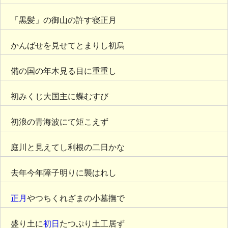
「黒髪」の御山の許す寝正月
かんばせを見せてとまりし初烏
備の国の年木見る目に重重し
初みくじ大国主に蝶むすび
初浪の青海波にて矩こえず
庭川と見えてし利根の二日かな
去年今年障子明りに襲はれし
正月
やつちくれざまの小墓撫で
盛り土に
初日
たつぷり土工居ず