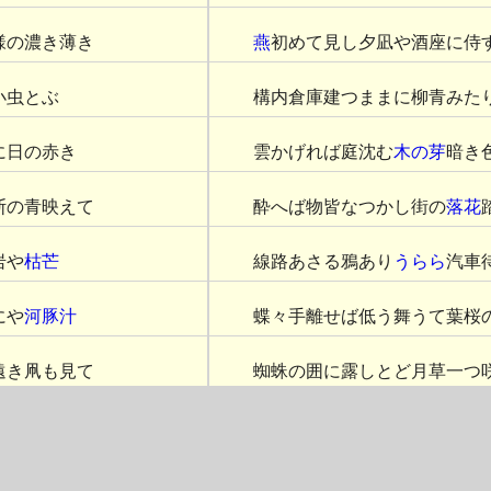
様の濃き薄き
燕
初めて見し夕凪や酒座に侍
小虫とぶ
構内倉庫建つままに柳青みた
に日の赤き
雲かげれば庭沈む
木の芽
暗き
斯の青映えて
酔へば物皆なつかし街の
落花
岩や
枯芒
線路あさる鴉あり
うらら
汽車
にや
河豚汁
蝶々手離せば低う舞うて葉桜
遠き凧も見て
蜘蛛の囲に露しとど月草一つ
剥がむ
行く水分つ石ほとりアメンボ
彼方
寒月
が
読み倦いて寝転べば春日這へ