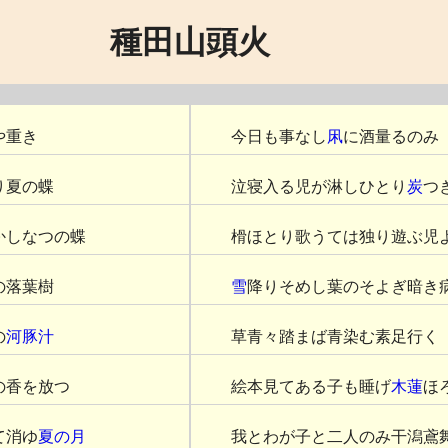
種田山頭火
や重き
今日も事なし
凩
に酒量るのみ
り夏の蝶
泣寝入る児が淋しひとり
炭
つ
かしなつの蝶
榾ほとり歌うては独り遊ぶ児
の落葉樹
雪
降りそめし葉のそよぎ暗き
の
河豚汁
草青々踏まば青染む素足行く
の香を放つ
絵本見てある子も睡げ
木蓮
ほ
て消ゆ
夏の月
我とわが子と二人のみ干潟鳶