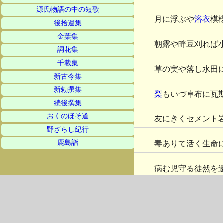
源氏物語の中の短歌
月に浮ぶや
浴衣
模
後拾遺集
金葉集
朝露や畔豆刈れば
詞花集
千載集
草の実や落し水田
新古今集
新勅撰集
梨
もいづ卓布に瓦
続後撰集
おくのほそ道
友にきくセメント
野ざらし紀行
鹿島詣
毒ありて活く生命
病む児守る徒然を
月今宵青き女よ梨
湯上を長廊下踏む