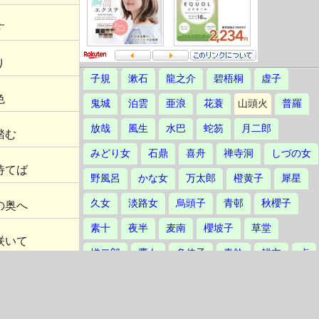
す
り
子規
漱石
龍之介
碧梧桐
虚子
色
鬼城
泊雲
亜浪
花蓑
山頭火
普羅
放哉
風生
水巴
蛇笏
月二郎
踏む
みどり女
石鼎
喜舟
禅寺洞
しづの女
待てば
野風呂
かな女
万太郎
橙黄子
犀星
久女
淡路女
烏頭子
青邨
秋櫻子
の奥へ
素十
夜半
麦南
櫻坡子
草堂
咲いて
悌二郎
鷹女
多佳子
青畝
耕衣
貞
ウ流れては
播水
茅舎
汀女
三鬼
草田男
不死男
誓子
草城
爽雨
赤黄男
る虫