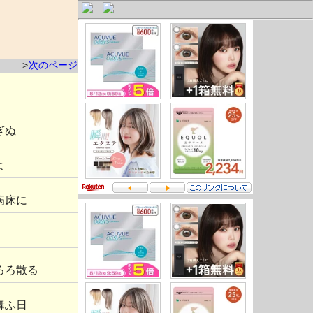
>
次のページ
ぎぬ
よ
病床に
ろろ散る
舞ふ日