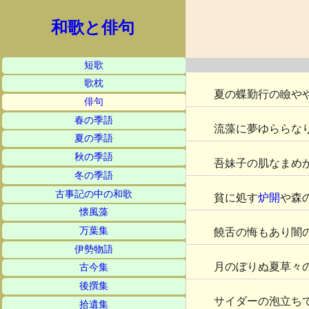
和歌と俳句
短歌
歌枕
夏の蝶勤行の瞼や
俳句
春の季語
流藻に夢ゆららな
夏の季語
秋の季語
吾妹子の肌なまめ
冬の季語
古事記の中の和歌
貧に処す
炉開
や森
懐風藻
万葉集
饒舌の悔もあり闇
伊勢物語
月のぼりぬ夏草々
古今集
後撰集
サイダーの泡立ち
拾遺集