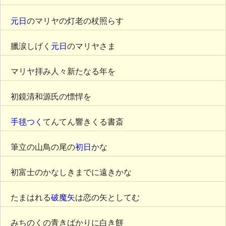
元日
のマリヤの灯老の杖照らす
臘涙しげく
元日
のマリヤさま
マリヤ拝み人々新たなる年を
初鏡清和源氏の慓悍を
手毬つく
てんてん響きくる書斎
筆立の山鳥の尾の
初日
かな
初富士のかなしきまでに遠きかな
たまはれる
破魔矢
は恋の矢としてむ
みちのくの青きばかりに白き餅