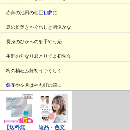
赤鼻の池田の朝臣
初夢
に
庭の松焚きかぐわしき初湯かな
長身のひかへの射手や弓始
生涯の句なり君とりてよ初句会
梅の梢狂ふ舞初うつくしく
餅花
や夕月はやも軒の端に