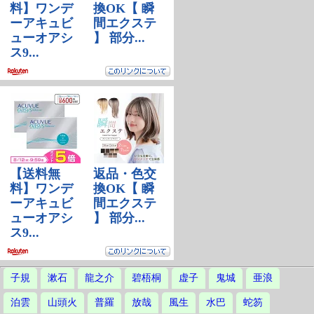
子規
漱石
龍之介
碧梧桐
虚子
鬼城
亜浪
泊雲
山頭火
普羅
放哉
風生
水巴
蛇笏