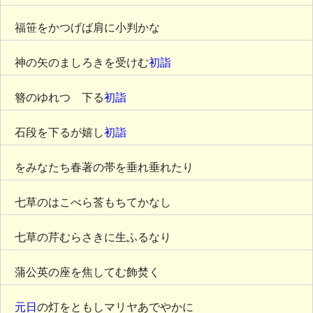
福笹をかつげば肩に小判かな
神の矢のましろきを受けむ
初詣
簪のゆれつゝ下る
初詣
石段を下るが嬉し
初詣
をみなたち春著の帯を垂れ垂れたり
七草のはこべら莟もちてかなし
七草の芹むらさきに生ふるなり
蒲公英の座を焦してむ飾焚く
元日
の灯をともしマリヤあでやかに