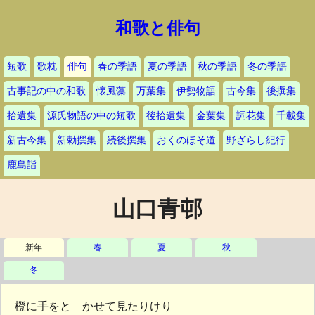
和歌と俳句
短歌
歌枕
俳句
春の季語
夏の季語
秋の季語
冬の季語
古事記の中の和歌
懐風藻
万葉集
伊勢物語
古今集
後撰集
拾遺集
源氏物語の中の短歌
後拾遺集
金葉集
詞花集
千載集
新古今集
新勅撰集
続後撰集
おくのほそ道
野ざらし紀行
鹿島詣
山口青邨
新年
春
夏
秋
冬
橙に手をとゞかせて見たりけり