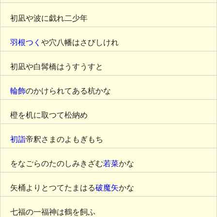
初凪や波に戯れ二少年
羽根つく
や穴八幡はさびしけれ
初凪や白髯橋はうすうすと
輪飾
のかけられてある杭かな
橙を机に取つて松納め
初詣
帝釈さまのよもぎもち
をなごらのたのしみきざむ
若菜
かな
矢桶よりとつてたまはる
破魔矢
かな
七福の一福神は鶴を飼ふ